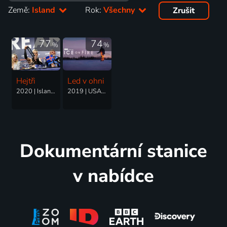
Země:
Island
Rok:
Všechny
Zrušit
77
74
%
%
Hejtři
Led v ohni
2020 | Island | Hudební
2019 | USA, Kostarika, Chorvatsko, Francie, Německo, Island, Norsko, Švýcarsko, Velká Británie
Dokumentární stanice
v nabídce