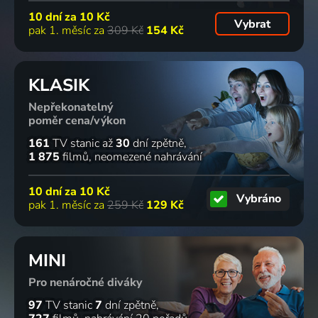
10 dní za
10 Kč
Vybrat
pak 1. měsíc za
309 Kč
154 Kč
KLASIK
Nepřekonatelný
poměr cena/výkon
161
TV stanic
až
30
dní zpětně
1 875
filmů
neomezené nahrávání
10 dní za
10 Kč
Vybráno
pak 1. měsíc za
259 Kč
129 Kč
MINI
Pro nenáročné diváky
97
TV stanic
7
dní zpětně