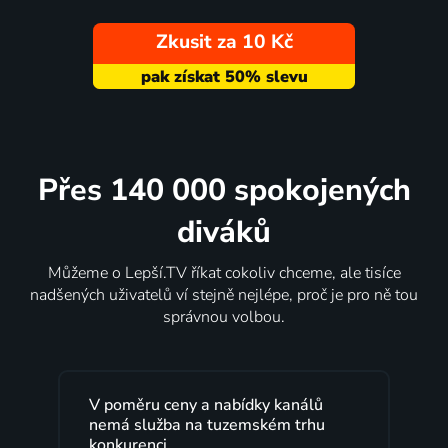
Zkusit za 10 Kč
Přes 140 000 spokojených
diváků
Můžeme o Lepší.TV říkat cokoliv chceme, ale tisíce
nadšených uživatelů ví stejně nejlépe, proč je pro ně tou
správnou volbou.
V poměru ceny a nabídky kanálů
nemá služba na tuzemském trhu
konkurenci.