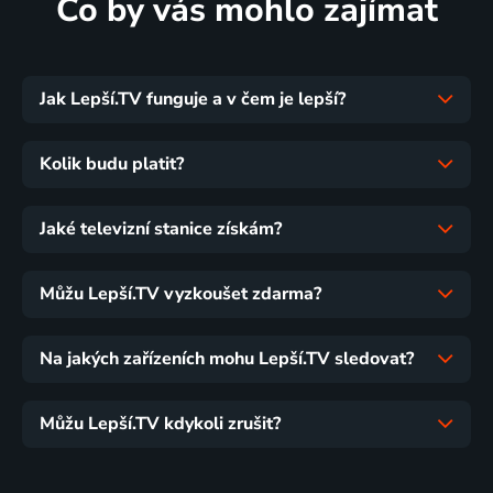
Co by vás mohlo zajímat
Jak Lepší.TV funguje a v čem je lepší?
Kolik budu platit?
Jaké televizní stanice získám?
Můžu Lepší.TV vyzkoušet zdarma?
Na jakých zařízeních mohu Lepší.TV sledovat?
Můžu Lepší.TV kdykoli zrušit?