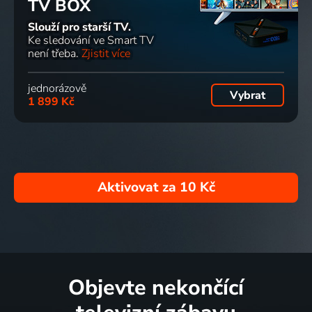
TV BOX
Slouží pro starší TV.
Ke sledování ve Smart TV
není třeba.
Zjistit více
jednorázově
Vybrat
1 899 Kč
Aktivovat za
10 Kč
Objevte nekončící