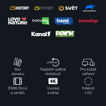
Bez
Nejdelší zpětné
Pro každé
závazku
zhlédnutí
zařízení
9586 filmů
Vysoká
Kdekoli
a seriálů
kvalita
v EU