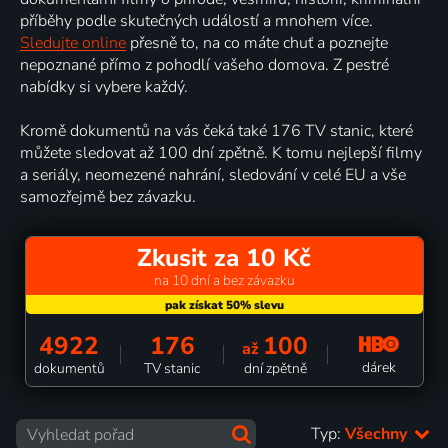
příběhy podle skutečných událostí a mnohem více.
Sledujte online
přesně to, na co máte chuť a poznejte
nepoznané přímo z pohodlí vašeho domova. Z pestré
nabídky si vybere každý.
Kromě dokumentů na vás čeká také 176 TV stanic, které
můžete sledovat až 100 dní zpětně. K tomu nejlepší filmy
a seriály, neomezené nahrání, sledování v celé EU a vše
samozřejmě bez závazku.
Zkusit za 10 Kč
na 10 dní a bez závazku
4922
176
100
až
dárek
dokumentů
TV stanic
dní zpětně
Typ:
Všechny