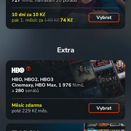
727
filmů
nahrávání 20 pořadů
10 dní za
10 Kč
Vybrat
pak 1. měsíc za
149 Kč
74 Kč
Extra
HBO, HBO2, HBO3
Cinemaxy, HBO Max
1 976
filmů
a
280
seriálů
Měsíc zdarma
Vybrat
poté 229 Kč měs.