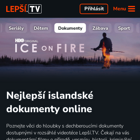
Menu
Přihlásit
Seriály
Dětem
Dokumenty
Zábava
Sport
Nejlepší islandské
dokumenty online
Poznejte věci do hloubky s dechberoucími dokumenty
dostupnými v rozsáhlé videotéce Lepší.TV. Čekají na vás
dokumentární filmy o přírodě, vesmíru, historii, kriminální