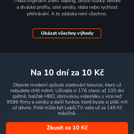
Třeba originální znění, dabing, skryté titulky, dětské
a divácké profily, celé seriály, rádia nebo rychlost
přehrávání. A to zdaleka není všechno.
Ukázat všechny výhody
na 10 dní
za 10 Kč
Objevte moderní způsob sledování televize, který už
nebudete chtít měnit. Užívejte si 176 stanic až 100 dní
zpětně, balíček HBO, obrovskou videotéku s více než
9586 filmy a seriály a další funkce, které byste si přáli mít
už dávno. Poté může být Lepší.TV vaše už za 149 Kč
měsíčně.
Zkusit za 10 Kč