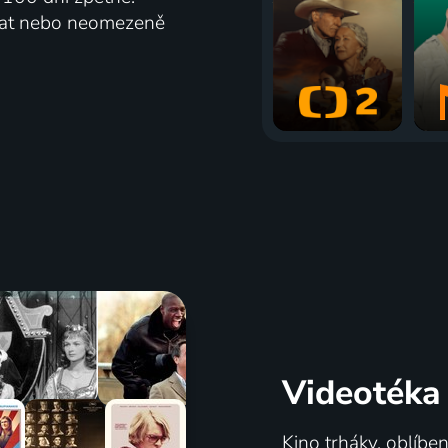
vat nebo neomezeně
Videotéka
Kino trháky, oblíbe