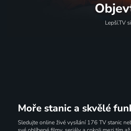
Objev
Lepší.TV s
Moře stanic
a skvělé fun
Sledujte online živé vysílání 176 TV stanic ne
své oblíbené filmy, seriály a cokoli mezi tím a