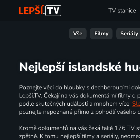
TV stanice
Vše
Filmy
Seriály
Nejlepší islandské hu
Poznejte věci do hloubky s dechberoucími do
Lepší.TV. Čekají na vás dokumentární filmy o př
podle skutečných událostí a mnohem více.
Sle
poznejte nepoznané přímo z pohodlí vašeho d
Kromě dokumentů na vás čeká také 176 TV sta
zpětně. K tomu nejlepší filmy a seriály, neome