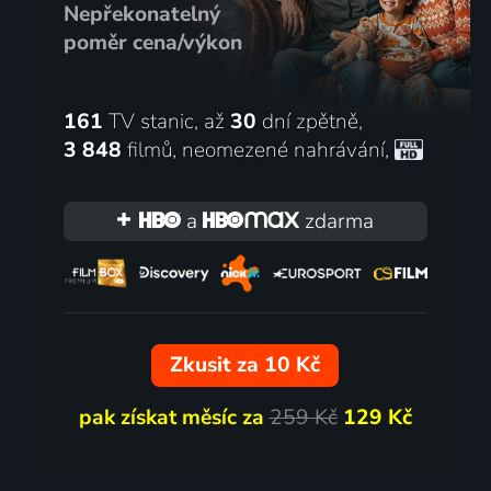
Nepřekonatelný
poměr cena/výkon
161
TV stanic, až
30
dní zpětně,
3 848
filmů
,
neomezené nahrávání
,
a
zdarma
Zkusit za 10 Kč
pak získat měsíc za
259 Kč
129 Kč