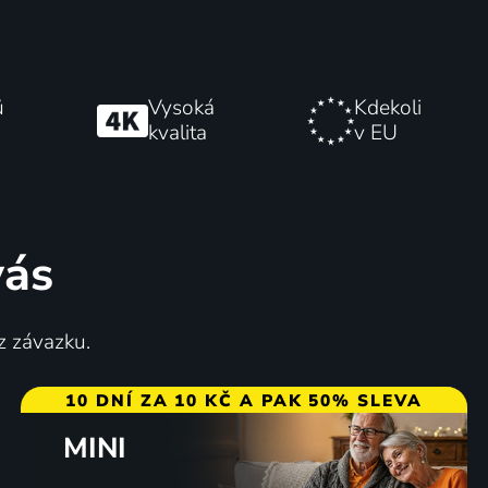
ů
Vysoká
Kdekoli
kvalita
v EU
vás
z závazku.
10 DNÍ ZA 10 KČ A PAK 50% SLEVA
MINI