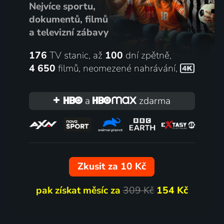
Nejvíce sportu,
dokumentů, filmů
a televizní zábavy
176
TV stanic, až
100
dní zpětně,
4 650
filmů
,
neomezené nahrávání
,
a
zdarma
Zkusit za 10 Kč
pak získat měsíc za
309 Kč
154 Kč