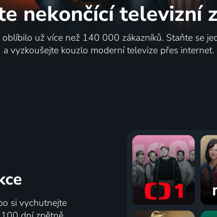
te nekončící
televizní
i oblíbilo už více než 140 000 zákazníků. Staňte se je
a vyzkoušejte kouzlo moderní televize přes internet.
kce
bo si vychutnejte
ž 100 dní zpětně.