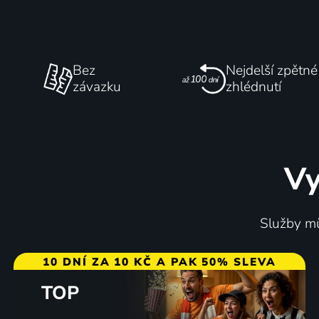
Bez
Nejdelší zpětné
závazku
zhlédnutí
Vy
Služby mů
10 DNÍ ZA 10 KČ A PAK 50% SLEVA
TOP