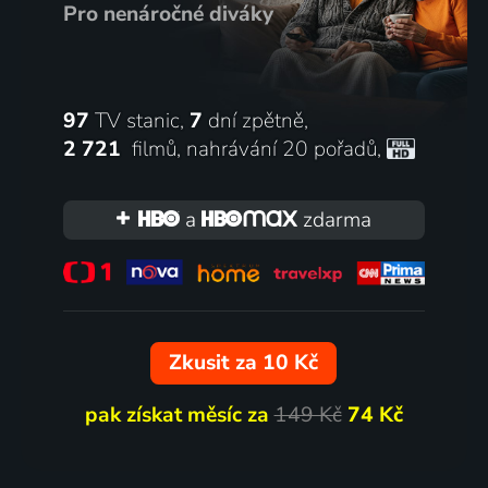
Pro nenáročné diváky
97
TV stanic,
7
dní zpětně,
2 721
filmů
,
nahrávání 20 pořadů
,
a
zdarma
Zkusit za 10 Kč
pak získat měsíc za
149 Kč
74 Kč