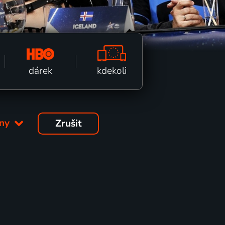
kdekoli
dárek
hny
Zrušit