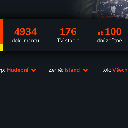
4934
176
100
až
dokumentů
TV stanic
dní zpětně
yp:
Hudební
Země:
Island
Rok:
Všec