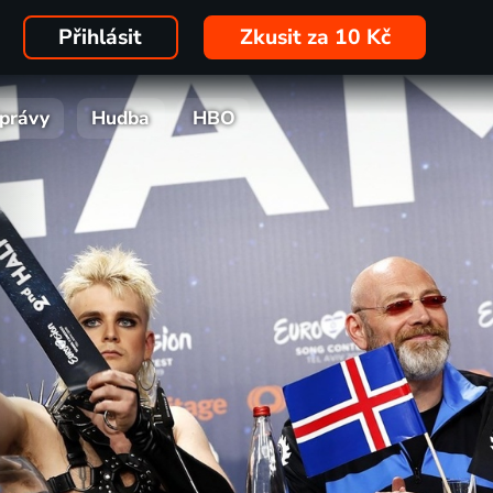
Přihlásit
Zkusit za 10 Kč
právy
Hudba
HBO