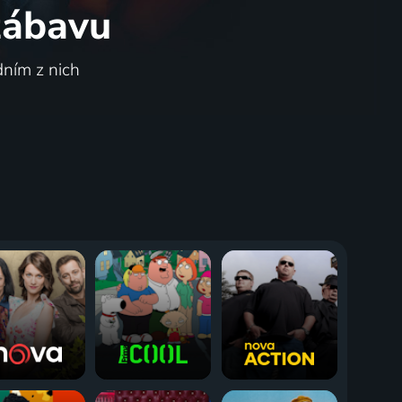
 zábavu
dním z nich