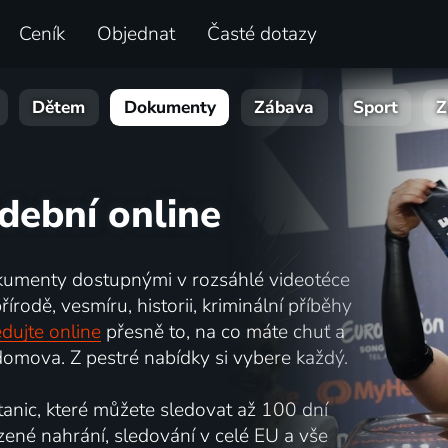
Ceník
Objednat
Časté dotazy
Dětem
Dokumenty
Zábava
Sport
Z
dební online
kumenty dostupnými v rozsáhlé videotéce
írodě, vesmíru, historii, kriminální příběhy
dujte online
přesně to, na co máte chuť a
omova. Z pestré nabídky si vybere každý.
nic, které můžete sledovat až 100 dní
zené nahrání, sledování v celé EU a vše