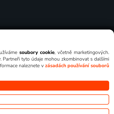
ry
Cookies
Kontakt
Darovat Lepší.TV
využíváme
soubory cookie
, včetně marketingových.
y. Partneři tyto údaje mohou zkombinovat s dalšími
 informace naleznete v
zásadách používání souborů
žete sledovat v Lepší.TV.