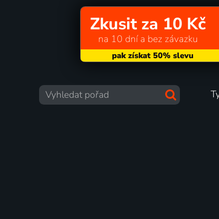
Zkusit za 10 Kč
na 10 dní a bez závazku
T