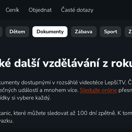
Ceník
Objednat
Časté dotazy
Dětem
Dokumenty
Zábava
Sport
Z
ké další vzdělávání z ro
umenty dostupnými v rozsáhlé videotéce Lepší.TV. Če
kutečných událostí a mnohem více.
Sledujte online
přesn
dky si vybere každý.
ic, které můžete sledovat až 100 dní zpětně. K tomu 
vazku.