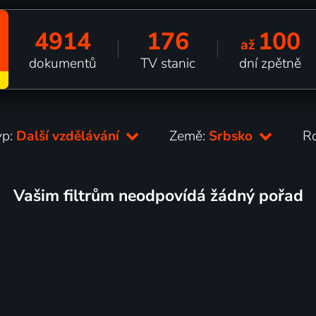
4914
176
100
až
dokumentů
TV stanic
dní zpětně
yp:
Další vzdělávání
Země:
Srbsko
R
Vašim filtrům neodpovídá žádný pořad