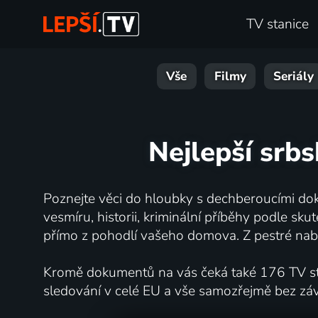
TV stanice
Vše
Filmy
Seriály
Nejlepší srbs
Poznejte věci do hloubky s dechberoucími dok
vesmíru, historii, kriminální příběhy podle s
přímo z pohodlí vašeho domova. Z pestré nabí
Kromě dokumentů na vás čeká také 176 TV stan
sledování v celé EU a vše samozřejmě bez zá