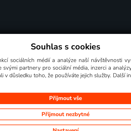
Souhlas s cookies
dní podmínky
Podporovaná zařízení
Pro partne
nkcí sociálních médií a analýze naší návštěvnosti 
e svými partnery pro sociální média, inzerci a analýz
Videotéka
ali v důsledku toho, že používáte jejich služby. Další
Přijmout vše
Přijmout nezbytné
 Na tomto webu jsou zobrazovány obrázky z pořadů TV stanic, které mů
Nastavení