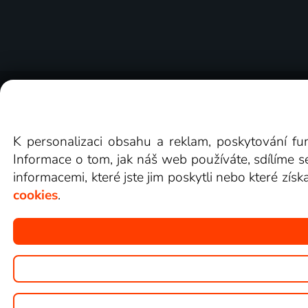
O Lepší.TV
Novinky
Recenze
Obcho
K personalizaci obsahu a reklam, poskytování fu
Informace o tom, jak náš web používáte, sdílíme s
informacemi, které jste jim poskytli nebo které získ
cookies
.
Copyright © goNET s.r.o.