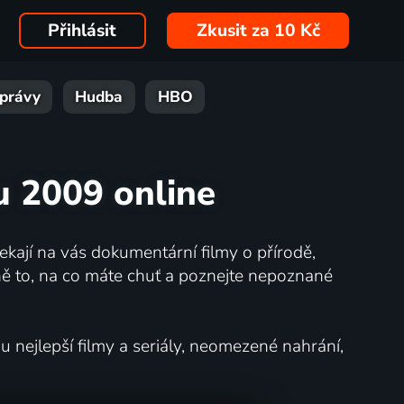
Přihlásit
Zkusit za 10 Kč
právy
Hudba
HBO
ku 2009 online
kají na vás dokumentární filmy o přírodě,
ě to, na co máte chuť a poznejte nepoznané
nejlepší filmy a seriály, neomezené nahrání,