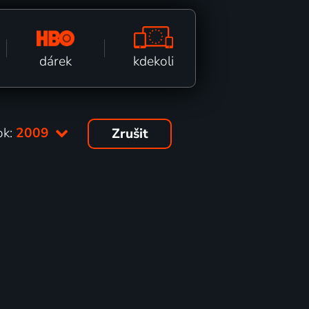
kdekoli
dárek
ok:
2009
Zrušit