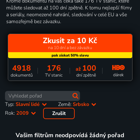
Kromě dokumentů na vás čeká také 176 TV stanic, které
můžete sledovat až 100 dní zpětně. K tomu nejlepší filmy
a seriály, neomezené nahrání, sledování v celé EU a vše
samozřejmě bez závazku.
Zkusit za 10 Kč
na 10 dní a bez závazku
4918
176
100
až
dárek
dokumentů
TV stanic
dní zpětně
Typ:
Slavní lidé
Země:
Srbsko
Rok:
2009
Zrušit
Vašim filtrům neodpovídá žádný pořad