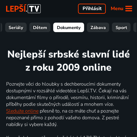
Menu
Přihlásit
Seriály
Dětem
Dokumenty
Zábava
Sport
Nejlepší srbské slavní lidé
z roku 2009 online
Poznejte věci do hloubky s dechberoucími dokumenty
dostupnými v rozsáhlé videotéce Lepší.TV. Čekají na vás
dokumentární filmy o přírodě, vesmíru, historii, kriminální
příběhy podle skutečných událostí a mnohem více.
Sledujte online
přesně to, na co máte chuť a poznejte
nepoznané přímo z pohodlí vašeho domova. Z pestré
nabídky si vybere každý.