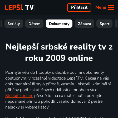
Menu
Přihlásit
Seriály
Dětem
Dokumenty
Zábava
Sport
Nejlepší srbské reality tv z
roku 2009 online
Poznejte věci do hloubky s dechberoucími dokumenty
dostupnými v rozsáhlé videotéce Lepší.TV. Čekají na vás
dokumentární filmy o přírodě, vesmíru, historii, kriminální
příběhy podle skutečných událostí a mnohem více.
Sledujte online
přesně to, na co máte chuť a poznejte
nepoznané přímo z pohodlí vašeho domova. Z pestré
nabídky si vybere každý.