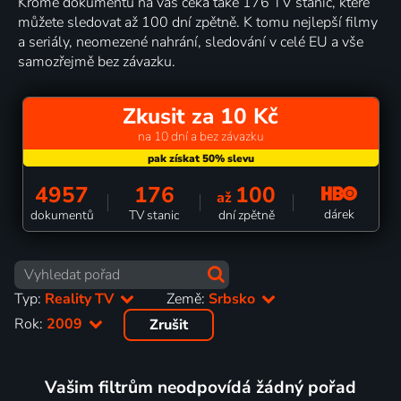
Kromě dokumentů na vás čeká také 176 TV stanic, které
můžete sledovat až 100 dní zpětně. K tomu nejlepší filmy
a seriály, neomezené nahrání, sledování v celé EU a vše
samozřejmě bez závazku.
Zkusit za 10 Kč
na 10 dní a bez závazku
4957
176
100
až
dárek
dokumentů
TV stanic
dní zpětně
Typ:
Reality TV
Země:
Srbsko
Rok:
2009
Zrušit
Vašim filtrům neodpovídá žádný pořad