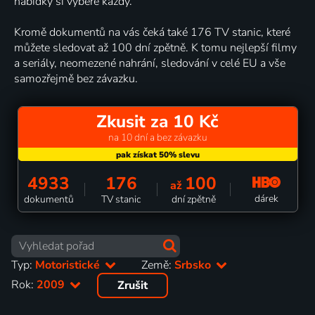
nabídky si vybere každý.
Kromě dokumentů na vás čeká také 176 TV stanic, které
můžete sledovat až 100 dní zpětně. K tomu nejlepší filmy
a seriály, neomezené nahrání, sledování v celé EU a vše
samozřejmě bez závazku.
Zkusit za 10 Kč
na 10 dní a bez závazku
4933
176
100
až
dárek
dokumentů
TV stanic
dní zpětně
Typ:
Motoristické
Země:
Srbsko
Rok:
2009
Zrušit