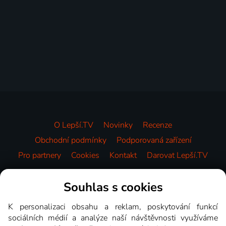
O Lepší.TV
Novinky
Recenze
Obchodní podmínky
Podporovaná zařízení
Pro partnery
Cookies
Kontakt
Darovat Lepší.TV
Videotéka
Souhlas s cookies
K personalizaci obsahu a reklam, poskytování funkcí
sociálních médií a analýze naší návštěvnosti využíváme