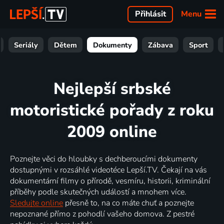
Menu
Přihlásit
Seriály
Dětem
Dokumenty
Zábava
Sport
Nejlepší srbské
motoristické pořady z roku
2009 online
Poznejte věci do hloubky s dechberoucími dokumenty
dostupnými v rozsáhlé videotéce Lepší.TV. Čekají na vás
dokumentární filmy o přírodě, vesmíru, historii, kriminální
příběhy podle skutečných událostí a mnohem více.
Sledujte online
přesně to, na co máte chuť a poznejte
nepoznané přímo z pohodlí vašeho domova. Z pestré