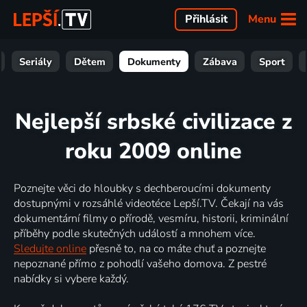
Menu
Přihlásit
Seriály
Dětem
Dokumenty
Zábava
Sport
Nejlepší srbské civilizace z
roku 2009 online
Poznejte věci do hloubky s dechberoucími dokumenty
dostupnými v rozsáhlé videotéce Lepší.TV. Čekají na vás
dokumentární filmy o přírodě, vesmíru, historii, kriminální
příběhy podle skutečných událostí a mnohem více.
Sledujte online
přesně to, na co máte chuť a poznejte
nepoznané přímo z pohodlí vašeho domova. Z pestré
nabídky si vybere každý.