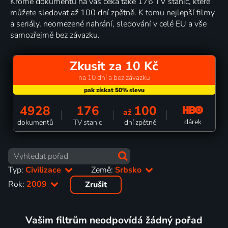
Kromě dokumentů na vás čeká také 176 TV stanic, které
můžete sledovat až 100 dní zpětně. K tomu nejlepší filmy
a seriály, neomezené nahrání, sledování v celé EU a vše
samozřejmě bez závazku.
Zkusit za 10 Kč
na 10 dní a bez závazku
4928
176
100
až
dárek
dokumentů
TV stanic
dní zpětně
Typ:
Civilizace
Země:
Srbsko
Rok:
2009
Zrušit
Vašim filtrům neodpovídá žádný pořad