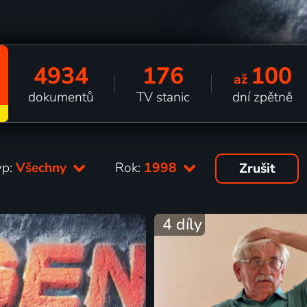
4934
176
100
až
dokumentů
TV stanic
dní zpětně
yp:
Všechny
Rok:
1998
Zrušit
4 díly