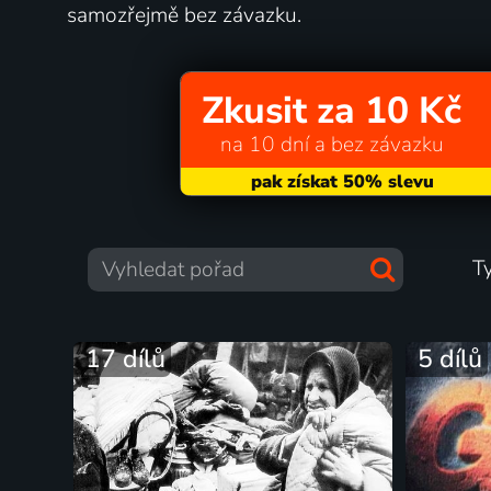
samozřejmě bez závazku.
Zkusit za 10 Kč
na 10 dní a bez závazku
T
17 dílů
5 dílů