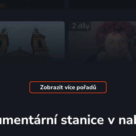
íci
torický, Architektura
2 díly
Zobrazit více pořadů
oletí architektury
Úsměvy Heleny Růžičko
 | Architektura, Historický
1998 | Slavní lidé
mentární stanice v na