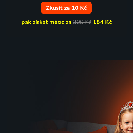
Zkusit za 10 Kč
pak získat měsíc za
309 Kč
154 Kč