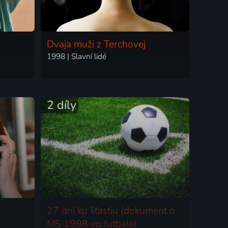
Dvaja muži z Terchovej
1998 | Slavní lidé
2 díly
27 dní ku šťastiu (dokument o
MS 1998 vo futbale)