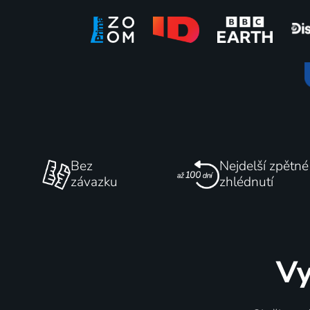
Přerušené jaro
1998 | Historický
Bez
Nejdelší zpětné
závazku
zhlédnutí
Vy