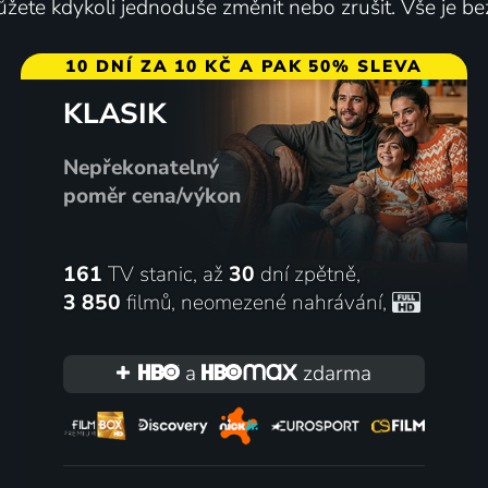
žete kdykoli jednoduše změnit nebo zrušit. Vše je be
10 DNÍ ZA 10 KČ A PAK 50% SLEVA
KLASIK
Nepřekonatelný
poměr cena/výkon
161
TV stanic, až
30
dní zpětně,
3 850
filmů
,
neomezené nahrávání
,
a
zdarma