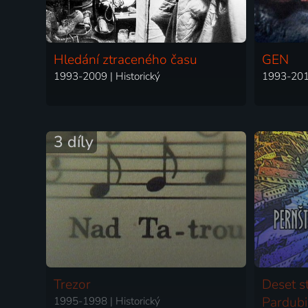
Hledání ztraceného času
GEN
1993-2009 | Historický
1993-2018
3 díly
Trezor
Deset st
1995-1998 | Historický
Pardubi