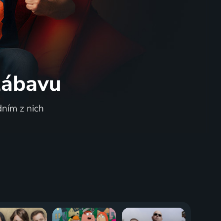
 zábavu
dním z nich