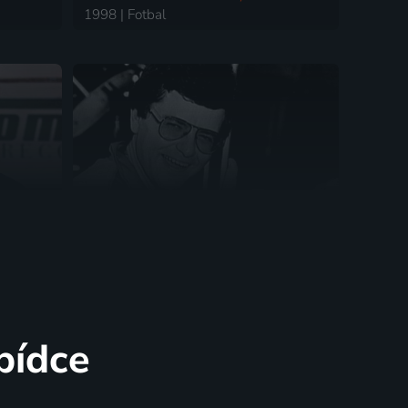
1998 | Fotbal
vé
Volný pád
1998 | Slavní lidé
bídce