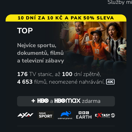
Služby mů
10 DNÍ ZA 10 KČ A PAK 50% SLEVA
TOP
Nejvíce sportu,
dokumentů, filmů
a televizní zábavy
176
TV stanic, až
100
dní zpětně,
4 653
filmů
,
neomezené nahrávání
,
a
zdarma