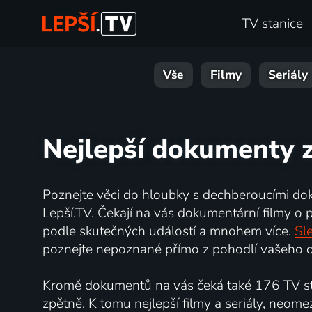
TV stanice
Vše
Filmy
Seriály
Nejlepší dokumenty z
Poznejte věci do hloubky s dechberoucími do
Lepší.TV. Čekají na vás dokumentární filmy o př
podle skutečných událostí a mnohem více.
Sle
poznejte nepoznané přímo z pohodlí vašeho d
Kromě dokumentů na vás čeká také 176 TV sta
zpětně. K tomu nejlepší filmy a seriály, neome