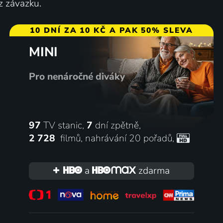
z závazku.
10 DNÍ ZA 10 KČ A PAK 50% SLEVA
MINI
Pro nenáročné diváky
97
TV stanic,
7
dní zpětně,
2 728
filmů
,
nahrávání 20 pořadů
,
a
zdarma