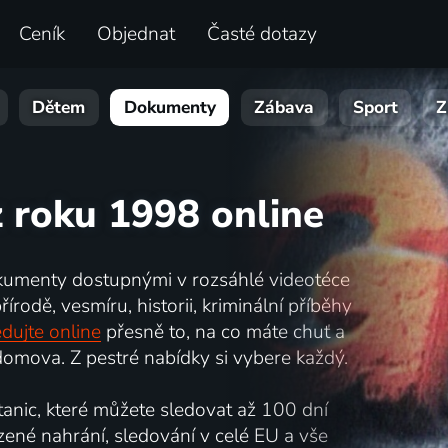
Ceník
Objednat
Časté dotazy
Dětem
Dokumenty
Zábava
Sport
Z
 roku 1998 online
kumenty dostupnými v rozsáhlé videotéce
írodě, vesmíru, historii, kriminální příběhy
dujte online
přesně to, na co máte chuť a
omova. Z pestré nabídky si vybere každý.
nic, které můžete sledovat až 100 dní
zené nahrání, sledování v celé EU a vše