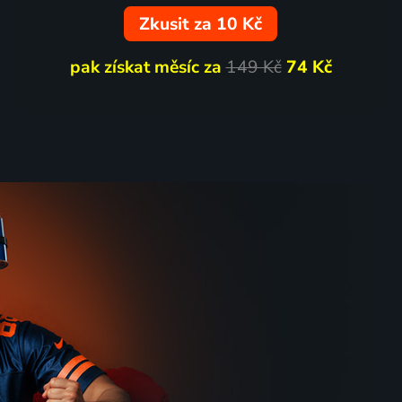
Zkusit za 10 Kč
pak získat měsíc za
149 Kč
74 Kč