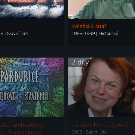
Valašský snář
 | Slavní lidé
1998-1999 | Historický
2 díly
oletí architektury:
Úsměvy Ivy Janžurové
ce, Pernštejnové -
1998 | Slavní lidé