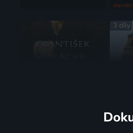
stavebn
1998 | His
3 díly
František Palacký
Deset st
1998 | Slavní lidé
1997-2000
Doku