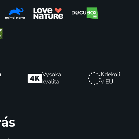
ů
Vysoká
Kdekoli
kvalita
v EU
vás