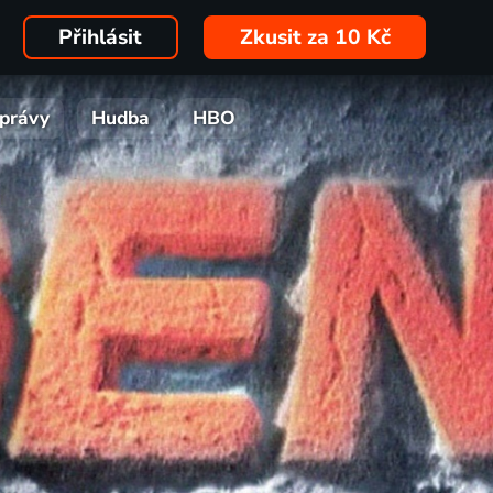
Přihlásit
Zkusit za 10 Kč
právy
Hudba
HBO