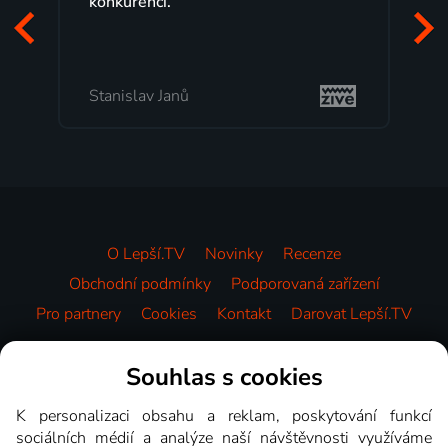
konkurenci.
Stanislav Janů
O Lepší.TV
Novinky
Recenze
Obchodní podmínky
Podporovaná zařízení
Pro partnery
Cookies
Kontakt
Darovat Lepší.TV
Videotéka
Souhlas s cookies
K personalizaci obsahu a reklam, poskytování funkcí
sociálních médií a analýze naší návštěvnosti využíváme