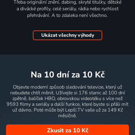
Třeba originální znění, dabing, skryté titulky, dětské
a divácké profily, celé seriály, rádia nebo rychlost
přehrávání. A to zdaleka není všechno.
Ukázat všechny výhody
na 10 dní
za 10 Kč
Objevte moderní způsob sledování televize, který už
nebudete chtít měnit. Užívejte si 176 stanic až 100 dní
zpětně, balíček HBO, obrovskou videotéku s více než
9593 filmy a seriály a další funkce, které byste si přáli mít
už dávno. Poté může být Lepší.TV vaše už za 149 Kč
měsíčně.
Zkusit za 10 Kč