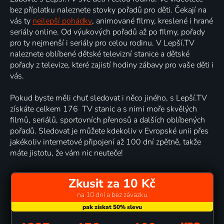
bez příplatku naleznete stovky pořadů pro děti. Čekají na
vás ty
nejlepší pohádky
, animované filmy, kreslené i hrané
seriály online. Od výukových pořadů až po filmy, pořady
pro ty nejmenší i seriály pro celou rodinu. V Lepší.TV
naleznete oblíbené dětské televizní stanice a dětské
pořady z televize, které zajistí hodiny zábavy pro vaše děti i
vás.
Pokud byste měli chuť sledovat i něco jiného, s Lepší.TV
získáte celkem 176 TV stanic a s nimi moře skvělých
filmů, seriálů, sportovních přenosů a dalších oblíbených
pořadů. Sledovat je můžete kdekoliv v Evropské unii přes
jakékoliv internetové připojení až 100 dní zpětně, takže
máte jistotu, že vám nic neuteče!
Zkusit za 10 Kč
na 10 dní a bez závazku