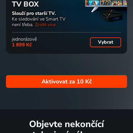
TV BOX
Slouží pro starší TV.
Ke sledování ve Smart TV
není třeba.
Zjistit více
jednorázově
Vybrat
1 899 Kč
Aktivovat za
10 Kč
Objevte nekončící