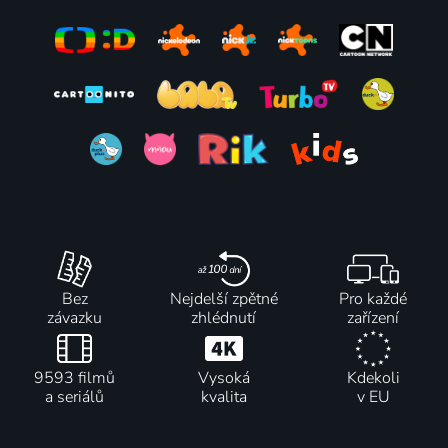
Bez
Nejdelší zpětné
Pro každé
závazku
zhlédnutí
zařízení
9593 filmů
Vysoká
Kdekoli
a seriálů
kvalita
v EU