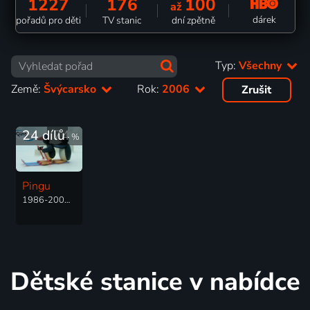
1227
176
100
až
dárek
pořadů pro děti
TV stanic
dní zpětně
Typ:
Všechny
Země:
Švýcarsko
Rok:
2006
Zrušit
24 dílů
74
%
Pingu
1986-2006 | Švýcarsko, Velká Británie | Animovaný, Rodinný
Dětské stanice v nabídce