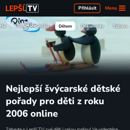
Menu
Přihlásit
Vše
Filmy
Seriály
Dětem
Dokumenty
Zábava
Nejlepší švýcarské dětské
pořady pro děti z roku
2006 online
Zabavte s Lepší.TV své děti i celou rodinu! Ve videotéce