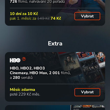
726
filmů
nahrávání 20 pořadů
10 dní za
10 Kč
Vybrat
pak 1. měsíc za
149 Kč
74 Kč
Extra
HBO, HBO2, HBO3
Cinemaxy, HBO Max
2 001
filmů
a
280
seriálů
Měsíc zdarma
Vybrat
poté 229 Kč měs.