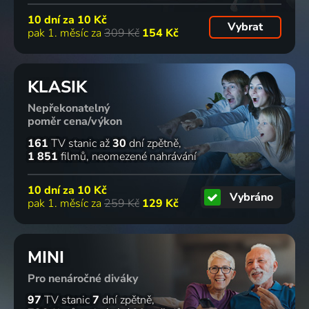
10 dní za
10 Kč
Vybrat
pak 1. měsíc za
309 Kč
154 Kč
KLASIK
Nepřekonatelný
poměr cena/výkon
161
TV stanic
až
30
dní zpětně
1 851
filmů
neomezené nahrávání
10 dní za
10 Kč
Vybráno
pak 1. měsíc za
259 Kč
129 Kč
MINI
Pro nenáročné diváky
97
TV stanic
7
dní zpětně