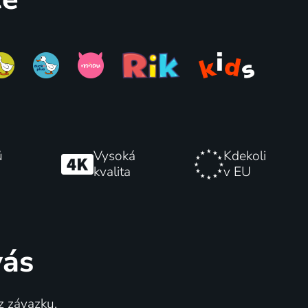
ů
Vysoká
Kdekoli
kvalita
v EU
vás
z závazku.