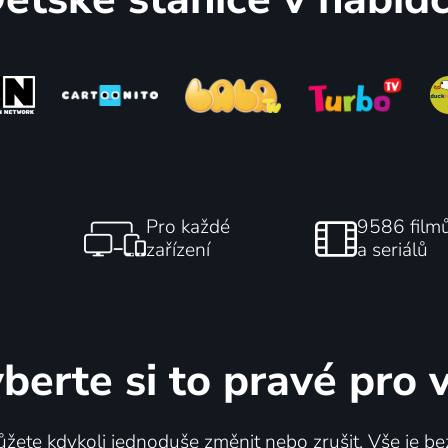
Pro každé
9586 film
zařízení
a seriálů
berte si to pravé pro 
žete kdykoli jednoduše změnit nebo zrušit. Vše je be