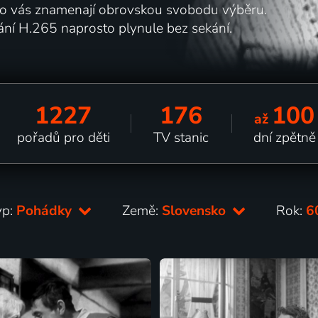
pro vás znamenají obrovskou svobodu výběru.
ní H.265 naprosto plynule bez sekání.
1227
176
100
až
pořadů pro děti
TV stanic
dní zpětně
yp:
Pohádky
Země:
Slovensko
Rok:
6