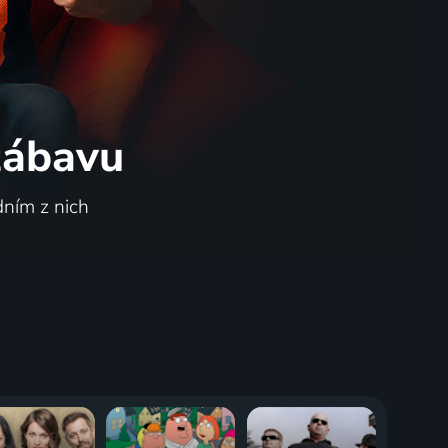
 zábavu
dním z nich