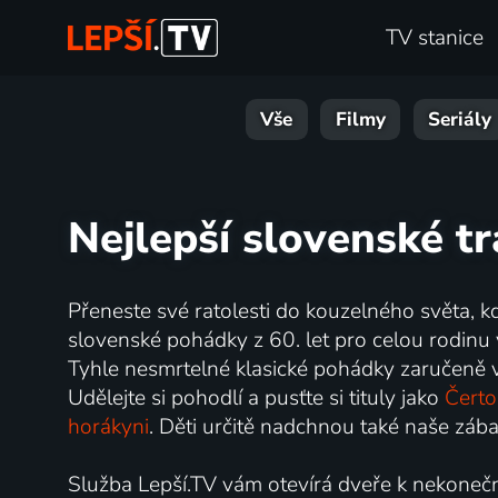
TV stanice
Vše
Filmy
Seriály
Nejlepší slovenské tr
Přeneste své ratolesti do kouzelného světa, k
slovenské pohádky z 60. let pro celou rodinu
Tyhle nesmrtelné klasické pohádky zaručeně v
Udělejte si pohodlí a pusťte si tituly jako
Čerto
horákyni
. Děti určitě nadchnou také naše zá
Služba Lepší.TV vám otevírá dveře k nekoneč