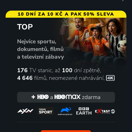
10 DNÍ ZA 10 KČ A PAK 50% SLEVA
TOP
Nejvíce sportu,
dokumentů, filmů
a televizní zábavy
176
TV stanic, až
100
dní zpětně,
4 646
filmů
,
neomezené nahrávání
,
a
zdarma