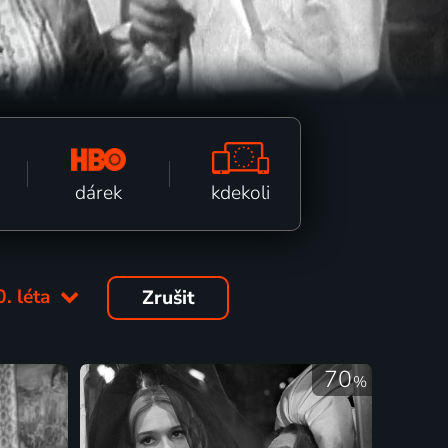
kdekoli
dárek
0. léta
Zrušit
70
%