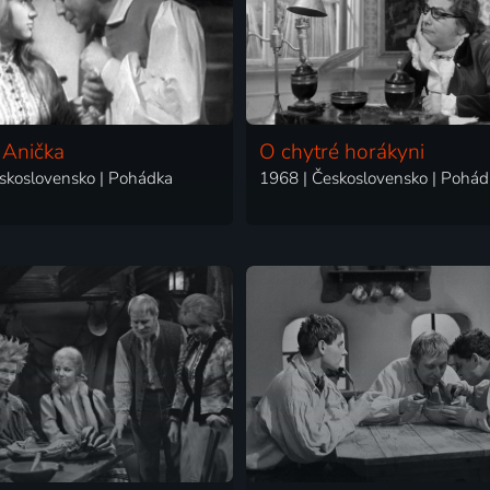
 Anička
O chytré horákyni
skoslovensko | Pohádka
1968 | Československo | Pohád