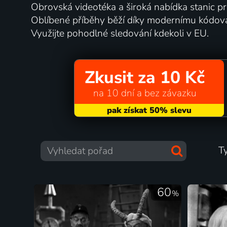
Obrovská videotéka a široká nabídka stanic 
Oblíbené příběhy běží díky modernímu kódová
Využijte pohodlné sledování kdekoli v EU.
Zkusit za 10 Kč
na 10 dní a bez závazku
T
60
%