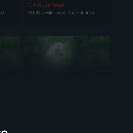
O hloupé ženě
ka
1968 | Československo | Pohádka
Zlatá koza muzikantka
ka
1967 | Československo | Pohádka
ce