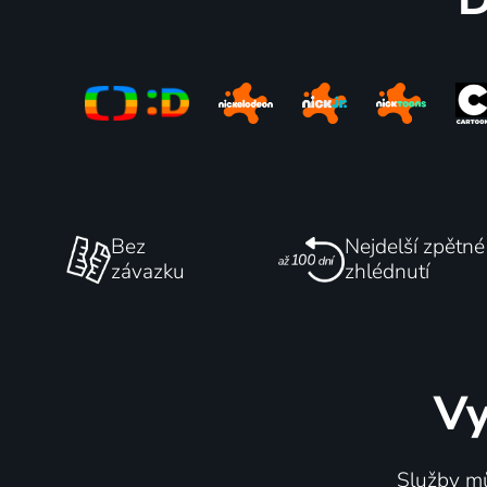
Bez
Nejdelší zpětné
závazku
zhlédnutí
Vy
Služby mů