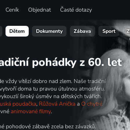
Ceník
Objednat
Časté dotazy
Dětem
Dokumenty
Zábava
Sport
Z
adiční pohádky z 60. let
de vždy vítězí dobro nad zlem. Naše tradiční
 vytvoří doma tu pravou útulnou atmosféru.
ykouzlí široký úsměv na dětských tvářích.
uská poudačka
,
Růžová Anička
a
O chytré
bavné
animované filmy
.
né pohodové zábavě zcela bez závazků.