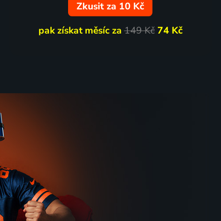
Zkusit za 10 Kč
pak získat měsíc za
149 Kč
74 Kč