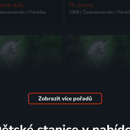
erné skály
Tři stromy
skoslovensko | Pohádka
1968 | Československo | Pohád
Zobrazit více pořadů
anna
Elixír života
skoslovensko | Pohádka
1963 | Československo | Pohád
ětské stanice v nabíd