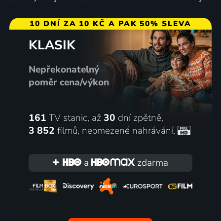
10 DNÍ ZA 10 KČ A PAK 50% SLEVA
KLASIK
Nepřekonatelný
poměr cena/výkon
161
TV stanic, až
30
dní zpětně,
3 852
filmů
,
neomezené nahrávání
,
a
zdarma