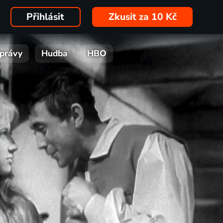
Přihlásit
Zkusit za 10 Kč
právy
Hudba
HBO