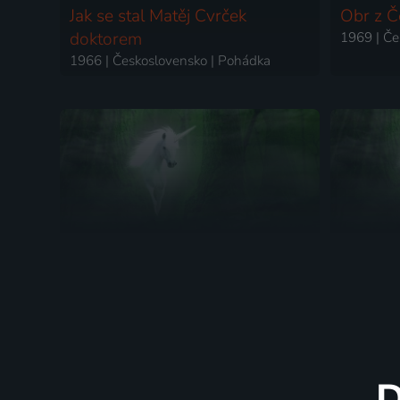
Jak se stal Matěj Cvrček
Obr z Č
doktorem
1969 | Če
1966 | Československo | Pohádka
Ľubica medvedica
Zlatá p
1968 | Československo | Pohádka
1965 | Če
D