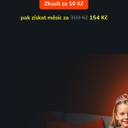
Zkusit za 10 Kč
pak získat měsíc za
309 Kč
154 Kč