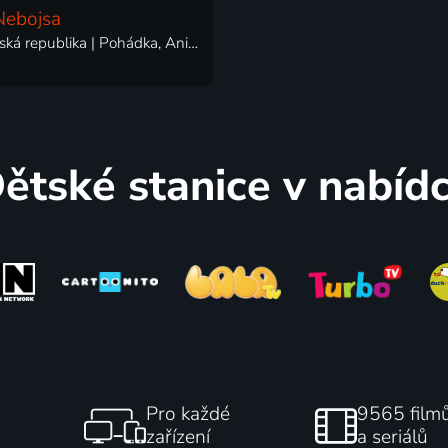
Nebojsa
2002 | Česká republika | Pohádka, Animovaný, Loutkový
ětské stanice v nabíd
Pro každé
9565 film
zařízení
a seriálů