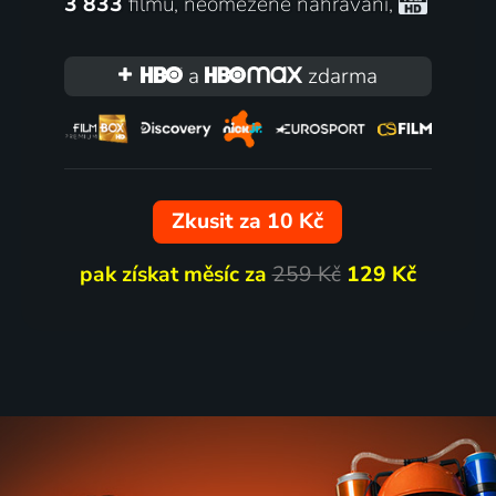
3 833
filmů
,
neomezené nahrávání
,
a
zdarma
Zkusit za 10 Kč
pak získat měsíc za
259 Kč
129 Kč