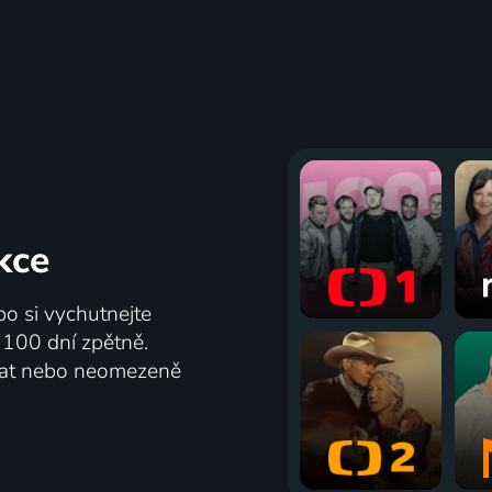
kce
bo si vychutnejte
ž 100 dní zpětně.
vat nebo neomezeně