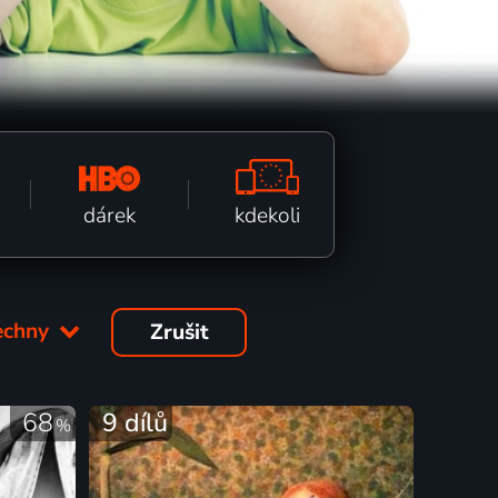
kdekoli
dárek
echny
Zrušit
68
9 dílů
%