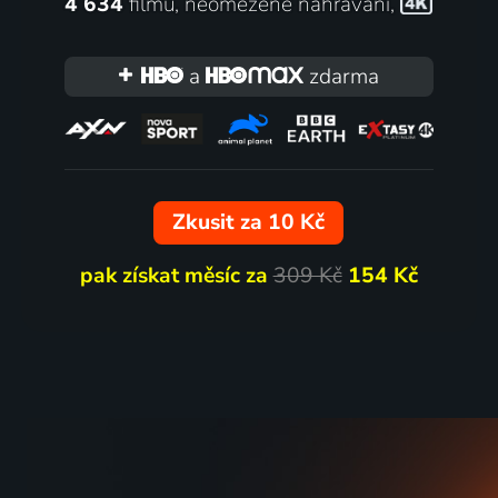
4 634
filmů
,
neomezené nahrávání
,
a
zdarma
Zkusit za 10 Kč
pak získat měsíc za
309 Kč
154 Kč