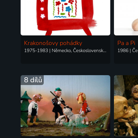
Krakonošovy pohádky
Pa a Pi
1975-1983 | Německo, Československo | Animovaný, Rodinný, Loutkový, Pohádka
8 dílů