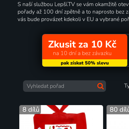
S naší službou Lepší.TV se vám okamžitě otev
pořady až 100 dní zpětně a to naprosto bez z
vás bude provázet kdekoli v EU a vybrané poř
Zkusit za 10 Kč
na 10 dní a bez závazku
T
8 dílů
80 díl