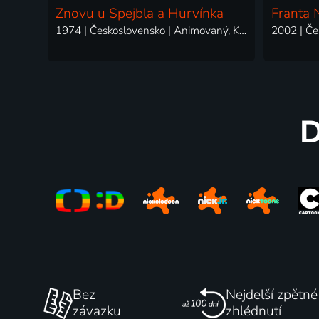
Znovu u Spejbla a Hurvínka
Franta 
1974 | Československo | Animovaný, Komedie, Loutkový, Pohádka, Rodinný
D
Bez
Nejdelší zpětné
závazku
zhlédnutí