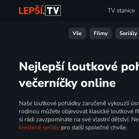
TV stanice
Vše
Filmy
Seriály
Nejlepší loutkové po
večerníčky online
Naše loutkové pohádky zaručeně vykouzlí úsm
rodinou můžete objevovat klasické loutkové fi
si rádi zavzpomínáte na své vlastní dětství.
kreslené seriály
pro další společné chvíle.