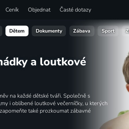
Ceník
Objednat
Časté dotazy
Dětem
Dokumenty
Zábava
Sport
Z
hádky a loutkové
ěv na každé dětské tváři. Společně s
lmy i oblíbené loutkové večerníčky, u kterých
 Nezapomeňte také prozkoumat zábavné