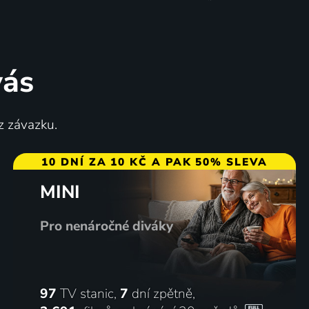
vás
z závazku.
10 DNÍ ZA 10 KČ A PAK 50% SLEVA
MINI
Pro nenáročné diváky
97
TV stanic,
7
dní zpětně,