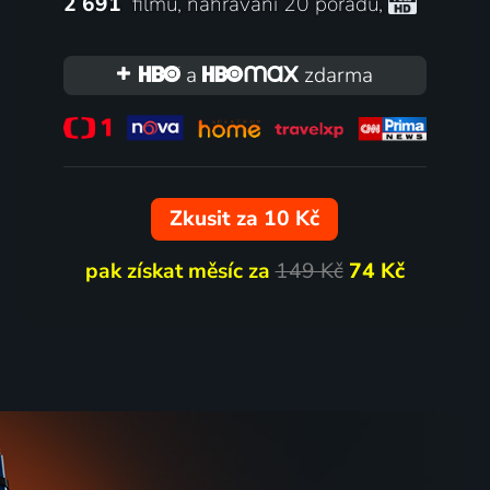
2 691
filmů
,
nahrávání 20 pořadů
,
a
zdarma
Zkusit za 10 Kč
pak získat měsíc za
149 Kč
74 Kč