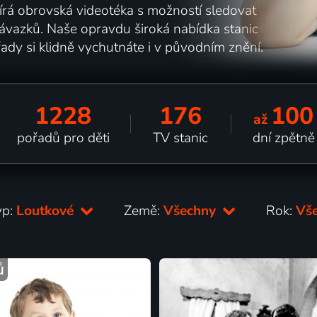
írá obrovská videotéka s možností sledovat
ávazků. Naše opravdu široká nabídka stanic
ady si klidně vychutnáte i v původním znění.
1228
176
100
až
pořadů pro děti
TV stanic
dní zpětně
yp:
Loutkové
Země:
Všechny
Rok:
Vš
ů