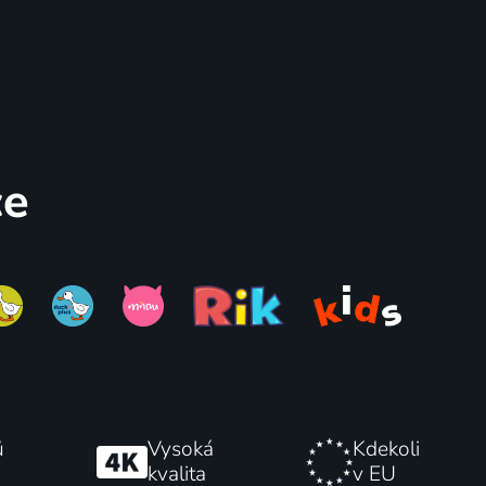
ce
ů
Vysoká
Kdekoli
kvalita
v EU