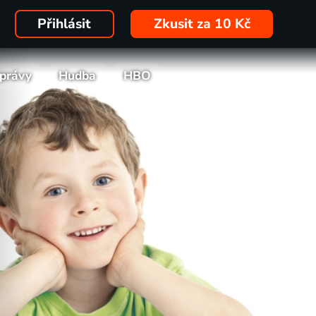
Přihlásit
Zkusit za 10 Kč
právy
Hudba
HBO