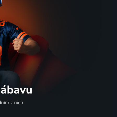
 zábavu
dním z nich