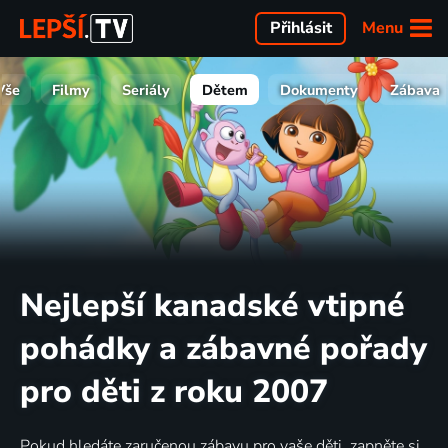
Menu
Přihlásit
Vše
Filmy
Seriály
Dětem
Dokumenty
Zábava
Nejlepší kanadské vtipné
pohádky a zábavné pořady
pro děti z roku 2007
Pokud hledáte zaručenou zábavu pro vaše děti, zapněte si