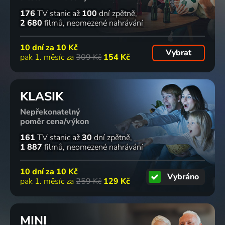
176
TV stanic
až
100
dní zpětně
2 680
filmů
neomezené nahrávání
10 dní za
10 Kč
Vybrat
pak 1. měsíc za
309 Kč
154 Kč
KLASIK
Nepřekonatelný
poměr cena/výkon
161
TV stanic
až
30
dní zpětně
1 887
filmů
neomezené nahrávání
10 dní za
10 Kč
Vybráno
pak 1. měsíc za
259 Kč
129 Kč
MINI