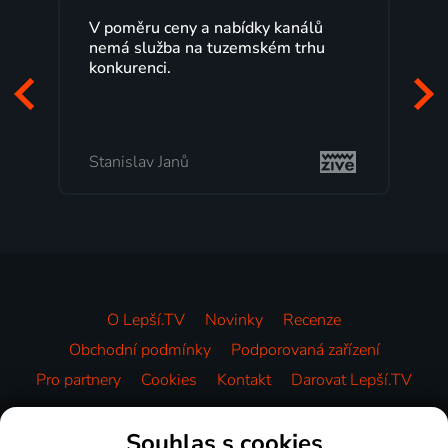
V poměru ceny a nabídky kanálů
nemá služba na tuzemském trhu
konkurenci.
Stanislav Janů
O Lepší.TV
Novinky
Recenze
Obchodní podmínky
Podporovaná zařízení
Pro partnery
Cookies
Kontakt
Darovat Lepší.TV
Videotéka
Souhlas s cookies