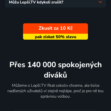
Můžu Lepší.TV kdykoli zrušit?
Zkusit za 10 Kč
Přes 140 000 spokojených
diváků
Můžeme o Lepší.TV říkat cokoliv chceme, ale tisíce
nadšených uživatelů ví stejně nejlépe, proč je pro ně tou
správnou volbou.