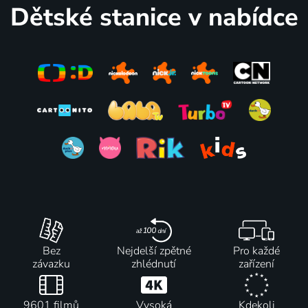
Dětské stanice v nabídce
Bez
Nejdelší zpětné
Pro každé
závazku
zhlédnutí
zařízení
9601 filmů
Vysoká
Kdekoli