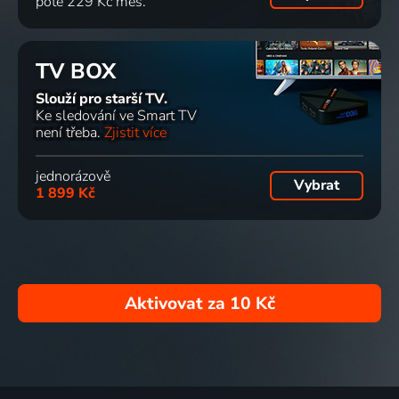
poté 229 Kč měs.
TV BOX
Slouží pro starší TV.
Ke sledování ve Smart TV
není třeba.
Zjistit více
jednorázově
Vybrat
1 899 Kč
Aktivovat za
10 Kč