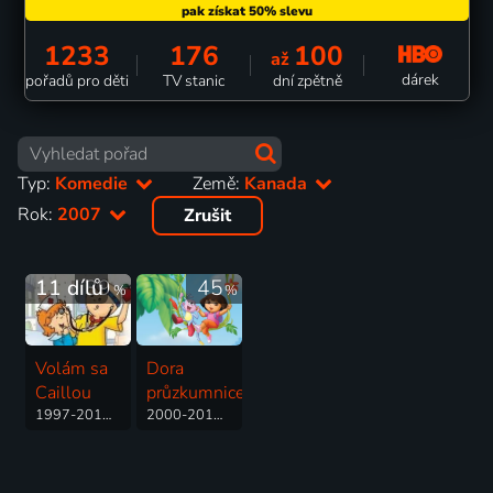
1233
176
100
až
dárek
pořadů pro děti
TV stanic
dní zpětně
Typ:
Komedie
Země:
Kanada
Rok:
2007
Zrušit
11 dílů
39
45
%
%
Volám sa
Dora
Caillou
průzkumnice
1997-2010 | Kanada | Animovaný, Rodinný, Dobrodružný, Drama, Fantasy, Komedie
2000-2019 | Kanada, USA | Animovaný, Dobrodružný, Hudební, Komedie, Pohádka, Rodinný, Fantasy