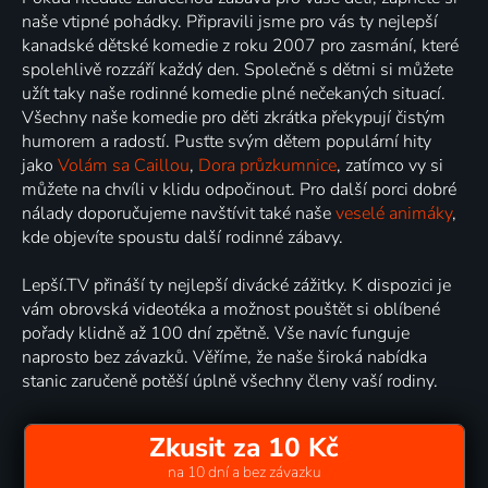
naše vtipné pohádky. Připravili jsme pro vás ty nejlepší
kanadské dětské komedie z roku 2007 pro zasmání, které
spolehlivě rozzáří každý den. Společně s dětmi si můžete
užít taky naše rodinné komedie plné nečekaných situací.
Všechny naše komedie pro děti zkrátka překypují čistým
humorem a radostí. Pusťte svým dětem populární hity
jako
Volám sa Caillou
,
Dora průzkumnice
, zatímco vy si
můžete na chvíli v klidu odpočinout. Pro další porci dobré
nálady doporučujeme navštívit také naše
veselé animáky
,
kde objevíte spoustu další rodinné zábavy.
Lepší.TV přináší ty nejlepší divácké zážitky. K dispozici je
vám obrovská videotéka a možnost pouštět si oblíbené
pořady klidně až 100 dní zpětně. Vše navíc funguje
naprosto bez závazků. Věříme, že naše široká nabídka
stanic zaručeně potěší úplně všechny členy vaší rodiny.
Zkusit za 10 Kč
na 10 dní a bez závazku