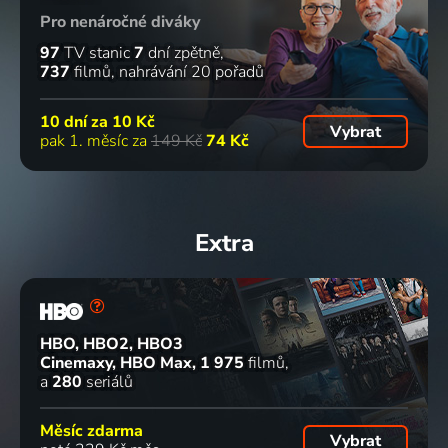
Pro nenáročné diváky
97
TV stanic
7
dní zpětně
737
filmů
nahrávání 20 pořadů
10 dní za
10 Kč
Vybrat
pak 1. měsíc za
149 Kč
74 Kč
Extra
HBO, HBO2, HBO3
Cinemaxy, HBO Max
1 975
filmů
a
280
seriálů
Měsíc zdarma
Vybrat