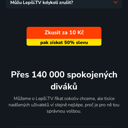
Můžu Lepší.TV kdykoli zrušit?
Zkusit za 10 Kč
Přes 140 000 spokojených
diváků
Můžeme o Lepší.TV říkat cokoliv chceme, ale tisíce
nadšených uživatelů ví stejně nejlépe, proč je pro ně tou
správnou volbou.