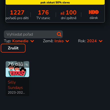
1227
176
100
až
dárek
pořadů pro děti
TV stanic
dní zpětně
Typ:
Komedie
Země:
Irsko
Rok:
2024
Zrušit
76 dílů
73
%
Silly
Sundays
2023-2024 | Irsko | Animovaný, Komedie, Rodinný