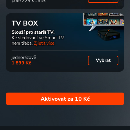
poté 229 Kč měs.
TV BOX
Slouží pro starší TV.
Ke sledování ve Smart TV
není třeba.
Zjistit více
jednorázově
Vybrat
1 899 Kč
Aktivovat za
10 Kč