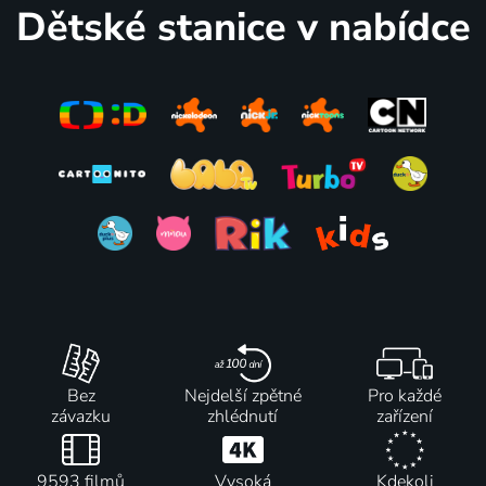
Dětské stanice v nabídce
Bez
Nejdelší zpětné
Pro každé
závazku
zhlédnutí
zařízení
9593 filmů
Vysoká
Kdekoli