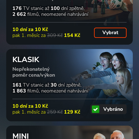
176
TV stanic
až
100
dní zpětně
2 662
filmů
neomezené nahrávání
10 dní za
10 Kč
Vybrat
pak 1. měsíc za
309 Kč
154 Kč
KLASIK
Nepřekonatelný
poměr cena/výkon
161
TV stanic
až
30
dní zpětně
1 863
filmů
neomezené nahrávání
10 dní za
10 Kč
Vybráno
pak 1. měsíc za
259 Kč
129 Kč
MINI