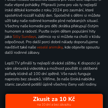
naše vtipné pohádky. Připravili jsme pro vás ty nejlepší
irské dětské komedie z roku 2024 pro zasmání, které
spolehlivě rozzáří každý den. Společně s dětmi si můžete
užít taky naše rodinné komedie plné nečekaných situací.
Všechny naše komedie pro děti zkrátka překypují čistým
humorem a radostí. Pusťte svým dětem populární hity
jako
Silly Sundays
, zatímco vy si můžete na chvíli v klidu
odpočinout. Pro další porci dobré nálady doporučujeme
navštívit také naše
veselé animáky
, kde objevíte spoustu
další rodinné zábavy.
Lepší.TV přináší ty nejlepší divácké zážitky. K dispozici je
vám obrovská videotéka a možnost pouštět si oblíbené
pořady klidně až 100 dní zpětně. Vše navíc funguje
naprosto bez závazků. Věříme, že naše široká nabídka
stanic zaručeně potěší úplně všechny členy vaší rodiny.
Zkusit za 10 Kč
na 10 dní a bez závazku