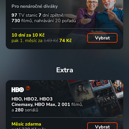
Pro nenáročné diváky
97
TV stanic
7
dní zpětně
730
filmů
nahrávání 20 pořadů
10 dní za
10 Kč
Vybrat
pak 1. měsíc za
149 Kč
74 Kč
Extra
HBO, HBO2, HBO3
Cinemaxy, HBO Max
2 001
filmů
a
280
seriálů
Měsíc zdarma
Vybrat