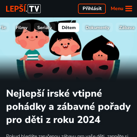
Menu
Přihlásit
Vše
Filmy
Seriály
Dětem
Dokumenty
Zábava
Nejlepší irské vtipné
pohádky a zábavné pořady
pro děti z roku 2024
Pokud hledáte zaručenou zábavu pro vaše děti, zapněte si