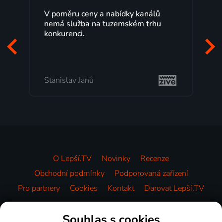
V poměru ceny a nabídky kanálů
nemá služba na tuzemském trhu
konkurenci.
Stanislav Janů
O Lepší.TV
Novinky
Recenze
Obchodní podmínky
Podporovaná zařízení
Pro partnery
Cookies
Kontakt
Darovat Lepší.TV
Videotéka
Souhlas s cookies