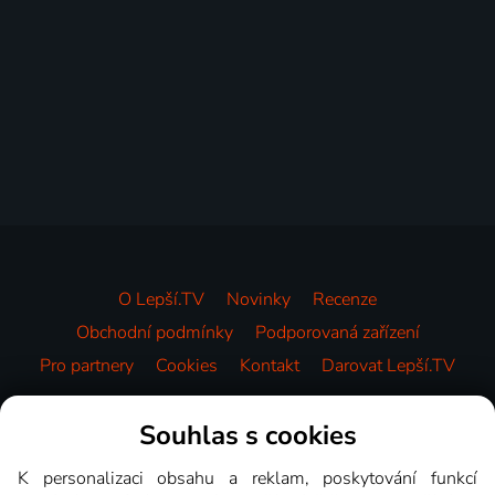
O Lepší.TV
Novinky
Recenze
Obchodní podmínky
Podporovaná zařízení
Pro partnery
Cookies
Kontakt
Darovat Lepší.TV
Videotéka
Souhlas s cookies
K personalizaci obsahu a reklam, poskytování funkcí