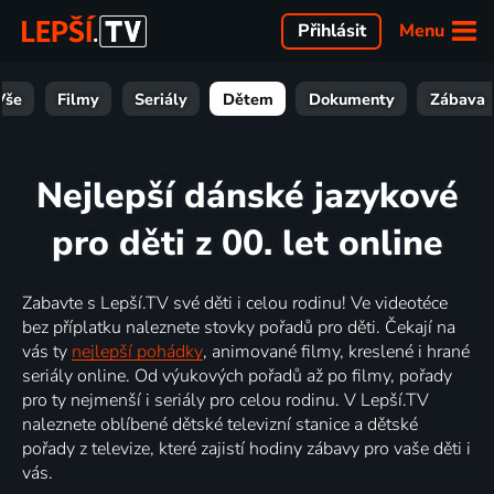
Menu
Přihlásit
Vše
Filmy
Seriály
Dětem
Dokumenty
Zábava
Nejlepší dánské jazykové
pro děti z 00. let online
Zabavte s Lepší.TV své děti i celou rodinu! Ve videotéce
bez příplatku naleznete stovky pořadů pro děti. Čekají na
vás ty
nejlepší pohádky
, animované filmy, kreslené i hrané
seriály online. Od výukových pořadů až po filmy, pořady
pro ty nejmenší i seriály pro celou rodinu. V Lepší.TV
naleznete oblíbené dětské televizní stanice a dětské
pořady z televize, které zajistí hodiny zábavy pro vaše děti i
vás.