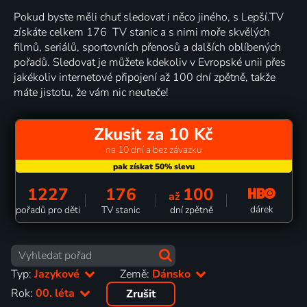
Pokud byste měli chuť sledovat i něco jiného, s Lepší.TV
získáte celkem 176 TV stanic a s nimi moře skvělých
filmů, seriálů, sportovních přenosů a dalších oblíbených
pořadů. Sledovat je můžete kdekoliv v Evropské unii přes
jakékoliv internetové připojení až 100 dní zpětně, takže
máte jistotu, že vám nic neuteče!
Zkusit za 10 Kč
na 10 dní a bez závazku
1227
176
100
až
dárek
pořadů pro děti
TV stanic
dní zpětně
Typ:
Jazykové
Země:
Dánsko
Rok:
00. léta
Zrušit