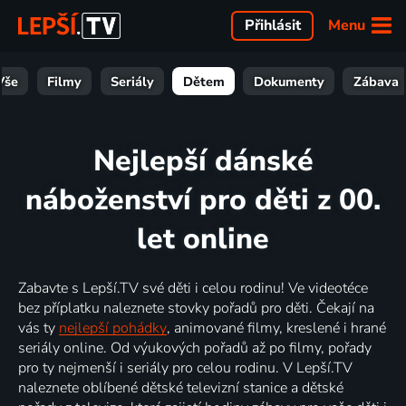
Menu
Přihlásit
Vše
Filmy
Seriály
Dětem
Dokumenty
Zábava
Nejlepší dánské
náboženství pro děti z 00.
let online
Zabavte s Lepší.TV své děti i celou rodinu! Ve videotéce
bez příplatku naleznete stovky pořadů pro děti. Čekají na
vás ty
nejlepší pohádky
, animované filmy, kreslené i hrané
seriály online. Od výukových pořadů až po filmy, pořady
pro ty nejmenší i seriály pro celou rodinu. V Lepší.TV
naleznete oblíbené dětské televizní stanice a dětské