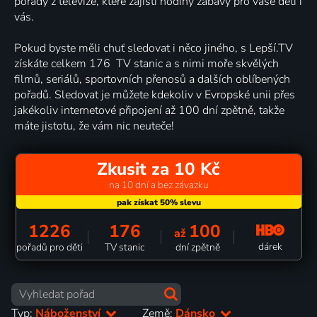
pořady z televize, které zajistí hodiny zábavy pro vaše děti i
vás.
Pokud byste měli chuť sledovat i něco jiného, s Lepší.TV
získáte celkem 176 TV stanic a s nimi moře skvělých
filmů, seriálů, sportovních přenosů a dalších oblíbených
pořadů. Sledovat je můžete kdekoliv v Evropské unii přes
jakékoliv internetové připojení až 100 dní zpětně, takže
máte jistotu, že vám nic neuteče!
Zkusit za 10 Kč
na 10 dní a bez závazku
1226
176
100
až
dárek
pořadů pro děti
TV stanic
dní zpětně
Typ:
Náboženství
Země:
Dánsko