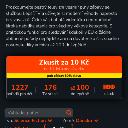
Prozkoumejte pestrý televizní vesmír plný zábavy se
službou Lepší.TV a užívejte si moderní výhody naprosto
bez závazků. Čeká vás bohatá videotéka i mimořádně
široká nabídka stanic pro všechny věkové kategorie. S
praktickou funkcí pro sledování kdekoli v EU o žádné
oblíbené pořady nepřijdete ani na dovolené a čas snadno
posunete díky archivu až 100 dní zpětně.
Zkusit za 10 Kč
na 10 dní a bez závazku
1227
176
100
až
dárek
pořadů pro děti
TV stanic
dní zpětně
Typ:
Science Fiction
Země:
Dánsko