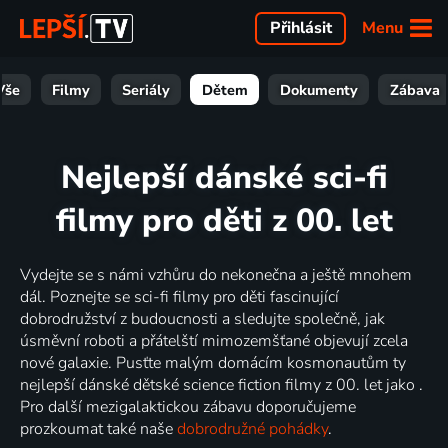
Menu
Přihlásit
Vše
Filmy
Seriály
Dětem
Dokumenty
Zábava
Nejlepší dánské sci-fi
filmy pro děti z 00. let
Vydejte se s námi vzhůru do nekonečna a ještě mnohem
dál. Poznejte se sci-fi filmy pro děti fascinující
dobrodružství z budoucnosti a sledujte společně, jak
úsměvní roboti a přátelští mimozemšťané objevují zcela
nové galaxie. Pusťte malým domácím kosmonautům ty
nejlepší dánské dětské science fiction filmy z 00. let jako .
Pro další mezigalaktickou zábavu doporučujeme
prozkoumat také naše
dobrodružné pohádky
.