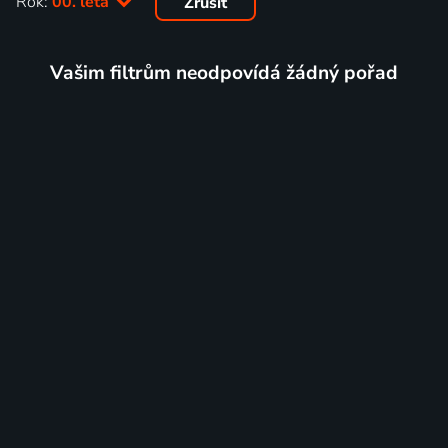
Rok:
00. léta
Zrušit
Vašim filtrům neodpovídá žádný pořad