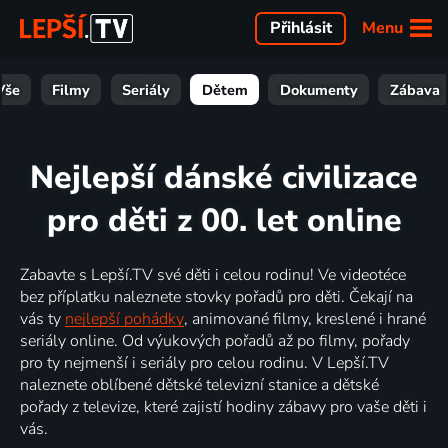
Menu
Přihlásit
Vše
Filmy
Seriály
Dětem
Dokumenty
Zábava
Nejlepší dánské civilizace
pro děti z 00. let online
Zabavte s Lepší.TV své děti i celou rodinu! Ve videotéce
bez příplatku naleznete stovky pořadů pro děti. Čekají na
vás ty
nejlepší pohádky
, animované filmy, kreslené i hrané
seriály online. Od výukových pořadů až po filmy, pořady
pro ty nejmenší i seriály pro celou rodinu. V Lepší.TV
naleznete oblíbené dětské televizní stanice a dětské
pořady z televize, které zajistí hodiny zábavy pro vaše děti i
vás.