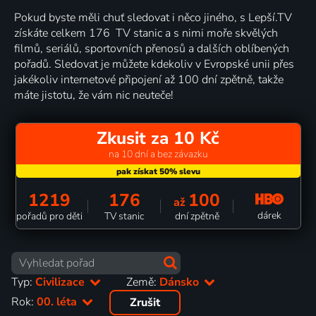
Pokud byste měli chuť sledovat i něco jiného, s Lepší.TV
získáte celkem 176 TV stanic a s nimi moře skvělých
filmů, seriálů, sportovních přenosů a dalších oblíbených
pořadů. Sledovat je můžete kdekoliv v Evropské unii přes
jakékoliv internetové připojení až 100 dní zpětně, takže
máte jistotu, že vám nic neuteče!
Zkusit za 10 Kč
na 10 dní a bez závazku
1219
176
100
až
dárek
pořadů pro děti
TV stanic
dní zpětně
Typ:
Civilizace
Země:
Dánsko
Rok:
00. léta
Zrušit