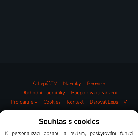
O Lepší.TV
Novinky
Recenze
Obchodní podmínky
Podporovaná zařízení
Pro partnery
Cookies
Kontakt
Darovat Lepší.TV
Videotéka
Souhlas s cookies
K personalizaci obsahu a reklam, poskytování funkcí