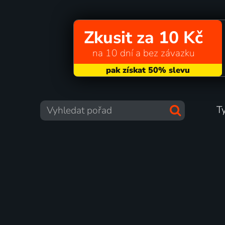
Zkusit za 10 Kč
na 10 dní a bez závazku
T