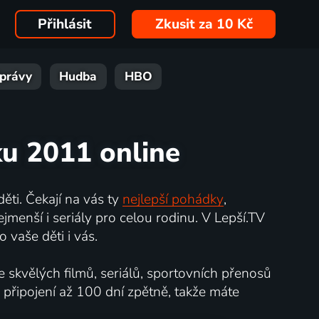
Přihlásit
Zkusit za 10 Kč
právy
Hudba
HBO
ku 2011 online
ěti. Čekají na vás ty
nejlepší pohádky
,
jmenší i seriály pro celou rodinu. V Lepší.TV
 vaše děti i vás.
e skvělých filmů, seriálů, sportovních přenosů
 připojení až 100 dní zpětně, takže máte