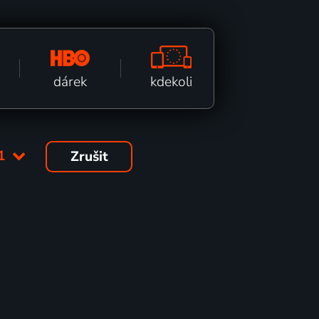
kdekoli
dárek
11
Zrušit