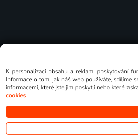
O Lepší.TV
Novinky
Recenze
Obcho
K personalizaci obsahu a reklam, poskytování fu
Informace o tom, jak náš web používáte, sdílíme s
informacemi, které jste jim poskytli nebo které získ
cookies
.