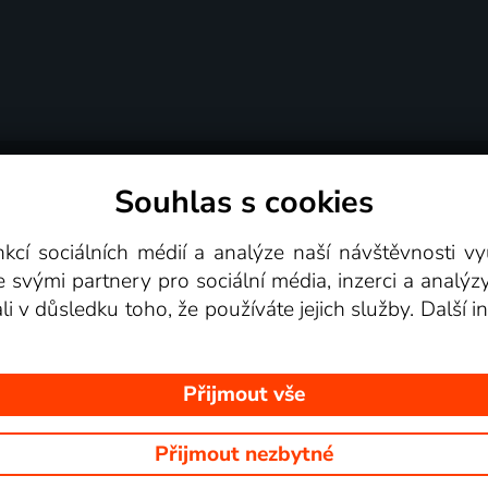
Souhlas s cookies
dní podmínky
Podporovaná zařízení
Pro partne
nkcí sociálních médií a analýze naší návštěvnosti 
e svými partnery pro sociální média, inzerci a analýz
Videotéka
ali v důsledku toho, že používáte jejich služby. Další
Přijmout vše
Přijmout nezbytné