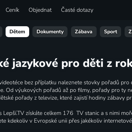
Ceník
Objednat
Časté dotazy
Dětem
Dokumenty
Zábava
Sport
Z
ké jazykové pro děti z ro
 videotéce bez příplatku naleznete stovky pořadů pro d
ne. Od výukových pořadů až po filmy, pořady pro ty ne
ětské pořady z televize, které zajistí hodiny zábavy pro
 s Lepší.TV získáte celkem 176 TV stanic a s nimi moř
te kdekoliv v Evropské unii přes jakékoliv internetové