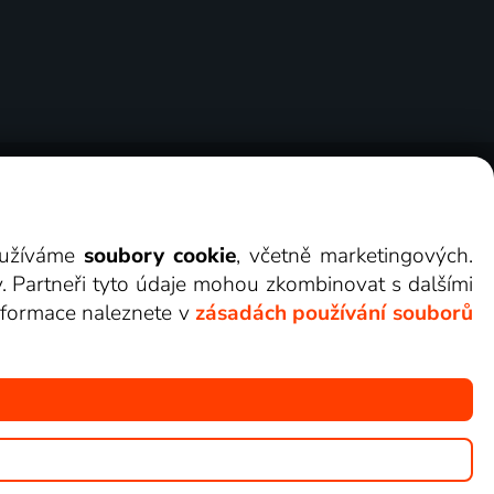
ry
Cookies
Kontakt
Darovat Lepší.TV
využíváme
soubory cookie
, včetně marketingových.
y. Partneři tyto údaje mohou zkombinovat s dalšími
 informace naleznete v
zásadách používání souborů