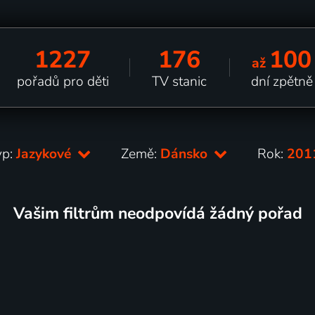
1227
176
100
až
pořadů pro děti
TV stanic
dní zpětně
yp:
Jazykové
Země:
Dánsko
Rok:
20
Vašim filtrům neodpovídá žádný pořad