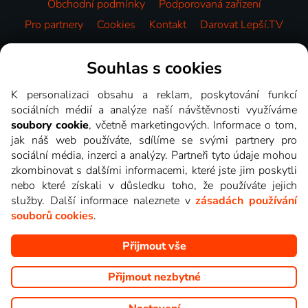
Obchodní podmínky
Podporovaná zařízení
Pro partnery
Cookies
Kontakt
Darovat Lepší.TV
Videotéka
Souhlas s cookies
K personalizaci obsahu a reklam, poskytování funkcí
sociálních médií a analýze naší návštěvnosti využíváme
soubory cookie
, včetně marketingových. Informace o tom,
jak náš web používáte, sdílíme se svými partnery pro
sociální média, inzerci a analýzy. Partneři tyto údaje mohou
zkombinovat s dalšími informacemi, které jste jim poskytli
nebo které získali v důsledku toho, že používáte jejich
služby. Další informace naleznete v
zásadách používání
souborů cookies
.
Přijmout vše
Copyright © goNET s.r.o. Na tomto webu jsou zobrazovány
obrázky z pořadů TV stanic, které můžete sledovat v Lepší.TV.
Přijmout nezbytné