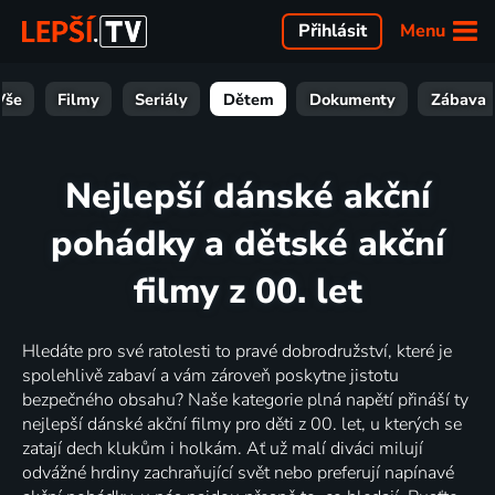
Menu
Přihlásit
Vše
Filmy
Seriály
Dětem
Dokumenty
Zábava
Nejlepší dánské akční
pohádky a dětské akční
filmy z 00. let
Hledáte pro své ratolesti to pravé dobrodružství, které je
spolehlivě zabaví a vám zároveň poskytne jistotu
bezpečného obsahu? Naše kategorie plná napětí přináší ty
nejlepší dánské akční filmy pro děti z 00. let, u kterých se
zatají dech klukům i holkám. Ať už malí diváci milují
odvážné hrdiny zachraňující svět nebo preferují napínavé