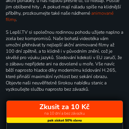
akční pohádky, u nás najdou přesně to, co hledají. Pusťte
jim oblíbené hity . A pokud mají náladu spíše na klidnější
příběhy, prozkoumejte také naše nádherné
animované
filmy
.
S Lepší.TV si společnou rodinnou pohodu užijete naplno a
zcela bez kompromisů. Naše bohatá videotéka vám
umožní přehrávat ty nejlepší akční animované filmy až
100 dní zpětně, a to klidně i v původním znění, což je
skvělé pro výuku jazyků. Sledování kdekoli v EU zaručí, že
o zábavu nepřijdete ani na dovolené u moře. Vše navíc
běží naprosto hladce díky modernímu kódování H.265,
které přináší maximální rychlost bez sekání obrazu.
Objevte naši neuvěřitelně širokou nabídku stanic a
vyzkoušejte službu naprosto bez závazků.
Zkusit za 10 Kč
na 10 dní a bez závazku