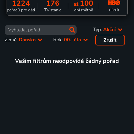
1224
176
100
až
dárek
pořadů pro děti
TV stanic
dní zpětně
Typ:
Akční
Země:
Dánsko
Rok:
00. léta
Zrušit
Vašim filtrům neodpovídá žádný pořad