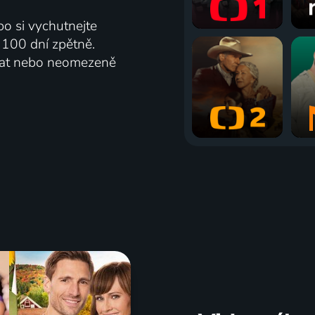
bo si vychutnejte
ž 100 dní zpětně.
vat nebo neomezeně