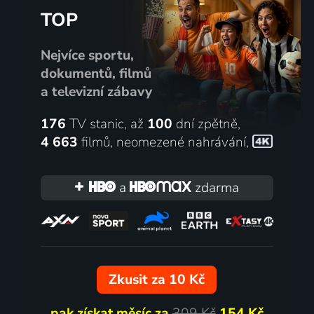
TOP
Nejvíce sportu,
dokumentů, filmů
a televizní zábavy
176
TV stanic, až
100
dní zpětně,
4 663
filmů
,
neomezené nahrávání
,
a
zdarma
Zkusit za 10 Kč
pak získat měsíc za
309 Kč
154 Kč