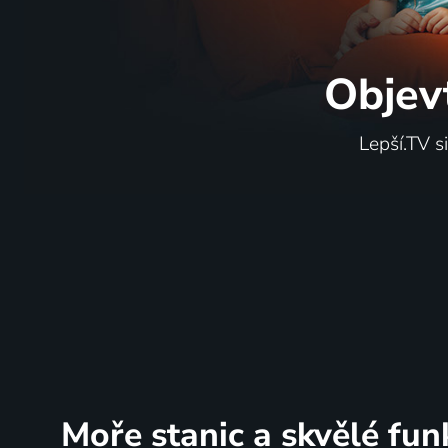
Objev
Lepší.TV s
Moře stanic
a skvělé fun