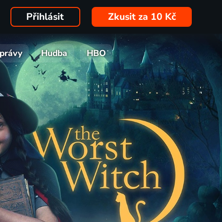
Přihlásit
Zkusit za 10 Kč
právy
Hudba
HBO