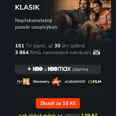
KLASIK
Nepřekonatelný
poměr cena/výkon
161
TV stanic, až
30
dní zpětně,
3 864
filmů
,
neomezené nahrávání
,
a
zdarma
Zkusit za 10 Kč
pak získat měsíc za
259 Kč
129 Kč