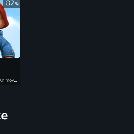
82
%
2020 | Velká Británie, Francie | Animovaný, Dobrodružný, Fantasy, Komedie, Rodinný
ce