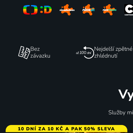
Bez
Nejdelší zpětné
závazku
zhlédnutí
Vy
Služby mů
10 DNÍ ZA 10 KČ A PAK 50% SLEVA