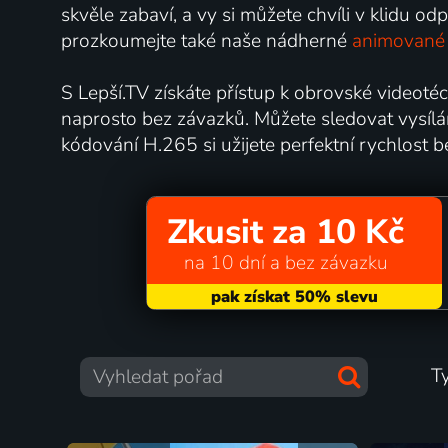
skvěle zabaví, a vy si můžete chvíli v klidu o
prozkoumejte také naše nádherné
animované
S Lepší.TV získáte přístup k obrovské videotéc
naprosto bez závazků. Můžete sledovat vysíl
kódování H.265 si užijete perfektní rychlost b
Zkusit za 10 Kč
na 10 dní a bez závazku
T