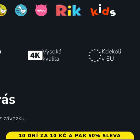
ů
Vysoká
Kdekoli
kvalita
v EU
vás
z závazku.
10 DNÍ ZA 10 KČ A PAK 50% SLEVA