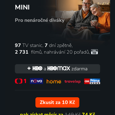
MINI
Pro nenáročné diváky
97
TV stanic,
7
dní zpětně,
2 731
filmů
,
nahrávání 20 pořadů
,
a
zdarma
Zkusit za 10 Kč
pak získat měsíc za
149 Kč
74 Kč