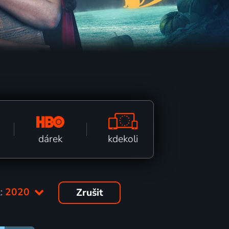
kdekoli
dárek
:
2020
Zrušit