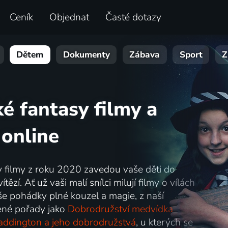
Ceník
Objednat
Časté dotazy
Dětem
Dokumenty
Zábava
Sport
Z
ké fantasy filmy a
online
y filmy z roku 2020 zavedou vaše děti do
zí. Ať už vaši malí snílci milují filmy o vílách
e pohádky plné kouzel a magie, z naší
bené pořady jako
Dobrodružství medvídka
addington a jeho dobrodružstvá
, u kterých se