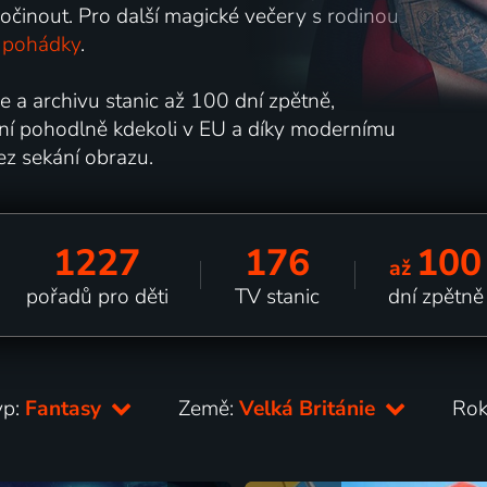
dpočinout. Pro další magické večery s rodinou
 pohádky
.
e a archivu stanic až 100 dní zpětně,
ání pohodlně kdekoli v EU a díky modernímu
ez sekání obrazu.
1227
176
100
až
pořadů pro děti
TV stanic
dní zpětně
yp:
Fantasy
Země:
Velká Británie
Rok