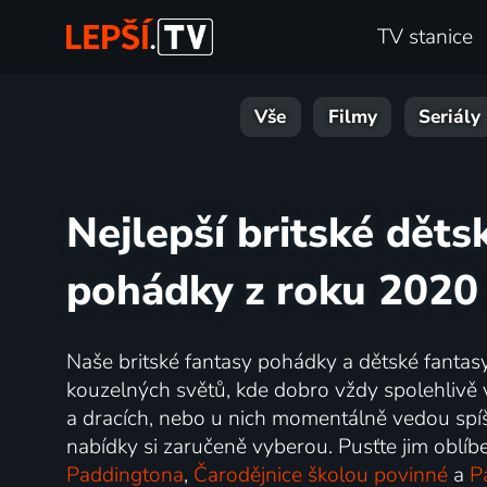
TV stanice
Vše
Filmy
Seriály
Nejlepší britské děts
pohádky z roku 2020 
Naše britské fantasy pohádky a dětské fantas
kouzelných světů, kde dobro vždy spolehlivě vítě
a dracích, nebo u nich momentálně vedou spíš
nabídky si zaručeně vyberou. Pusťte jim oblí
Paddingtona
,
Čarodějnice školou povinné
a
P