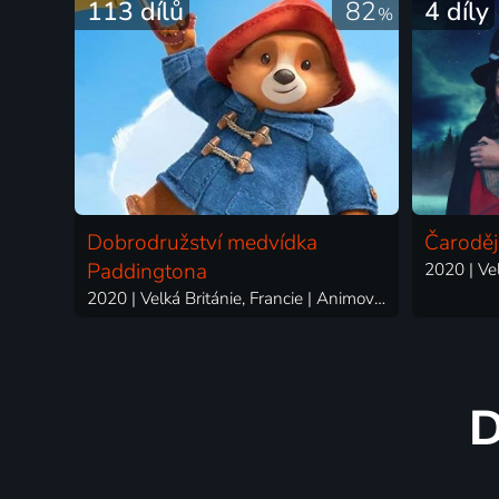
113 dílů
82
4 díly
%
Dobrodružství medvídka
Čaroděj
Paddingtona
2020 | Velká Británie, Francie | Animovaný, Dobrodružný, Fantasy, Komedie, Rodinný
D