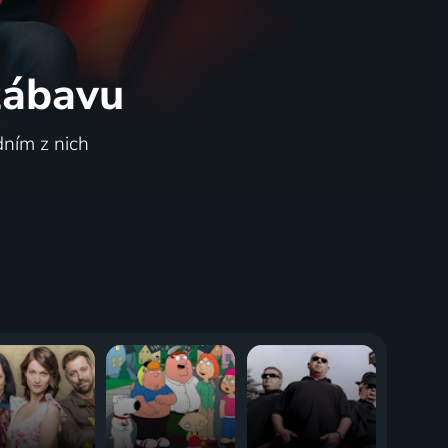
 zábavu
dním z nich