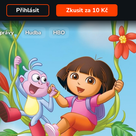
Přihlásit
Zkusit za 10 Kč
právy
Hudba
HBO
a