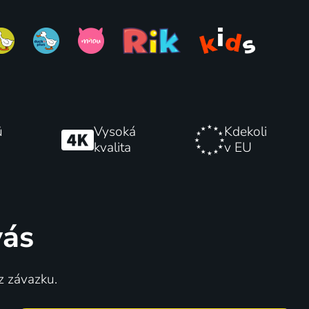
ů
Vysoká
Kdekoli
kvalita
v EU
vás
z závazku.