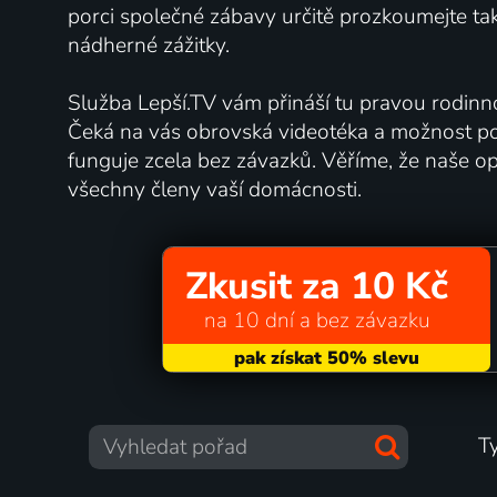
porci společné zábavy určitě prozkoumejte t
nádherné zážitky.
Služba Lepší.TV vám přináší tu pravou rodin
Čeká na vás obrovská videotéka a možnost pou
funguje zcela bez závazků. Věříme, že naše op
všechny členy vaší domácnosti.
Zkusit za 10 Kč
na 10 dní a bez závazku
T