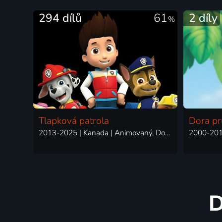
294 dílů
61
2 díly
%
Tlapková patrola
Dora p
2013-2025 | Kanada | Animovaný, Dobrodružný, Komedie, Rodinný
D