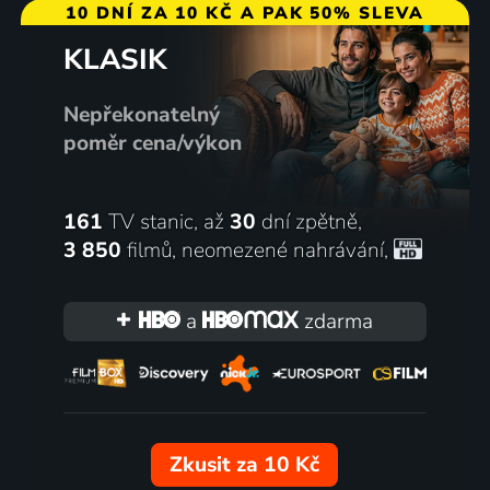
10 DNÍ ZA 10 KČ A PAK 50% SLEVA
KLASIK
Nepřekonatelný
poměr cena/výkon
161
TV stanic, až
30
dní zpětně,
3 850
filmů
,
neomezené nahrávání
,
a
zdarma
Zkusit za 10 Kč