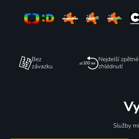
Bez
Nejdelší zpětné
závazku
zhlédnutí
Vy
Služby mů