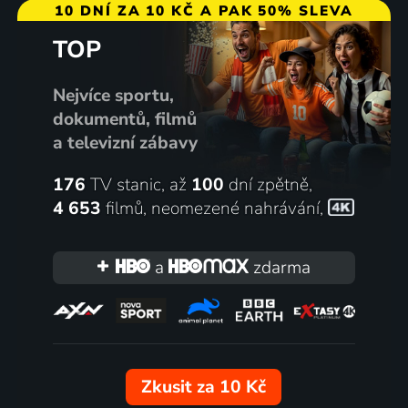
10 DNÍ ZA 10 KČ A PAK 50% SLEVA
TOP
Nejvíce sportu,
dokumentů, filmů
a televizní zábavy
176
TV stanic, až
100
dní zpětně,
4 653
filmů
,
neomezené nahrávání
,
a
zdarma
Zkusit za 10 Kč