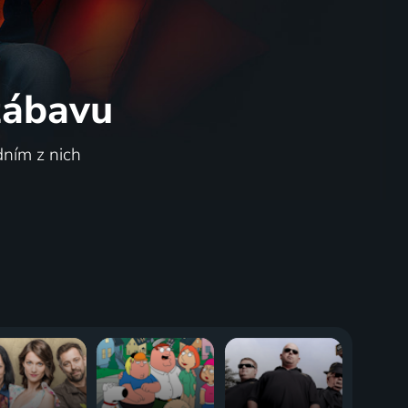
 zábavu
dním z nich