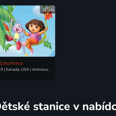
45
%
růzkumnice
2000-2019 | Kanada, USA | Animovaný, Dobrodružný, Hudební, Komedie, Pohádka, Rodinný, Fantasy
ětské stanice v nabíd