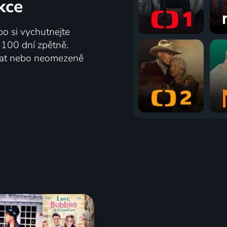
kce
bo si vychutnejte
ž 100 dní zpětně.
vat nebo neomezeně