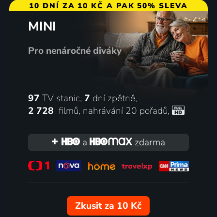
10 DNÍ ZA 10 KČ A PAK 50% SLEVA
MINI
Pro nenáročné diváky
97
TV stanic,
7
dní zpětně,
2 728
filmů
,
nahrávání 20 pořadů
,
a
zdarma
Zkusit za 10 Kč