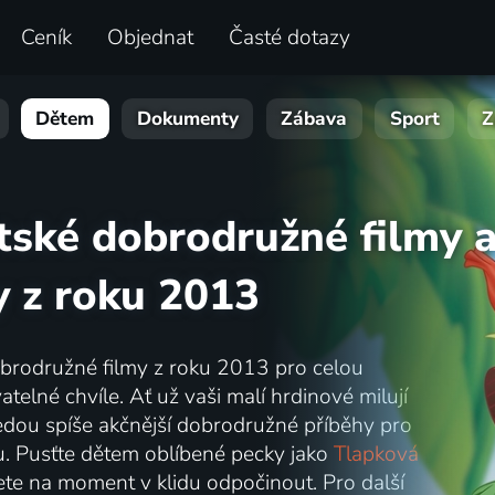
Ceník
Objednat
Časté dotazy
Dětem
Dokumenty
Zábava
Sport
Z
tské dobrodružné filmy 
 z roku 2013
dobrodružné filmy z roku 2013 pro celou
telné chvíle. Ať už vaši malí hrdinové milují
edou spíše akčnější dobrodružné příběhy pro
ou. Pusťte dětem oblíbené pecky jako
Tlapková
ete na moment v klidu odpočinout. Pro další