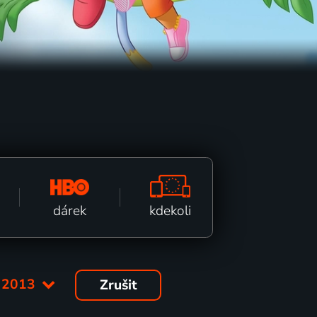
kdekoli
dárek
:
2013
Zrušit