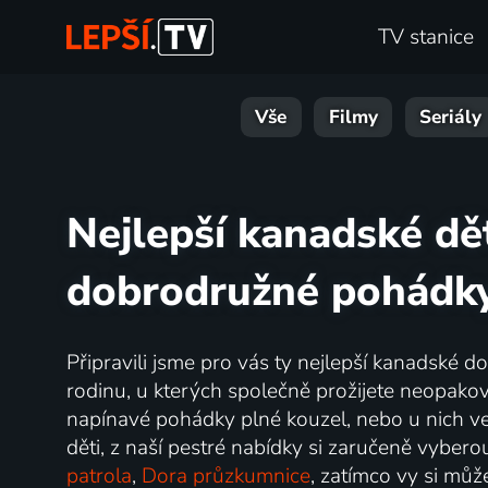
TV stanice
Vše
Filmy
Seriály
Nejlepší kanadské dě
dobrodružné pohádky
Připravili jsme pro vás ty nejlepší kanadské 
rodinu, u kterých společně prožijete neopakova
napínavé pohádky plné kouzel, nebo u nich v
děti, z naší pestré nabídky si zaručeně vyber
patrola
,
Dora průzkumnice
, zatímco vy si můž