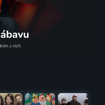
 zábavu
dním z nich