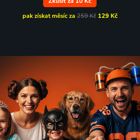
Zkusit za 10 Kč
pak získat měsíc za
259 Kč
129 Kč