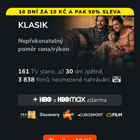
10 DNÍ ZA 10 KČ A PAK 50% SLEVA
KLASIK
Nepřekonatelný
poměr cena/výkon
161
TV stanic, až
30
dní zpětně,
3 838
filmů
,
neomezené nahrávání
,
a
zdarma