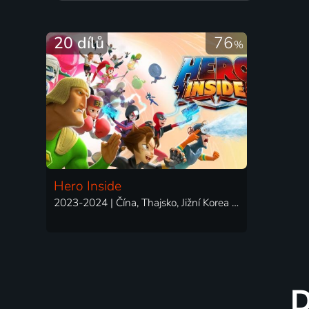
20 dílů
76
%
Hero Inside
2023-2024 | Čína, Thajsko, Jižní Korea | Animovaný, Akční, Komedie
D