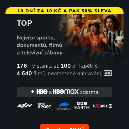
10 DNÍ ZA 10 KČ A PAK 50% SLEVA
TOP
Nejvíce sportu,
dokumentů, filmů
a televizní zábavy
176
TV stanic, až
100
dní zpětně,
4 640
filmů
,
neomezené nahrávání
,
a
zdarma