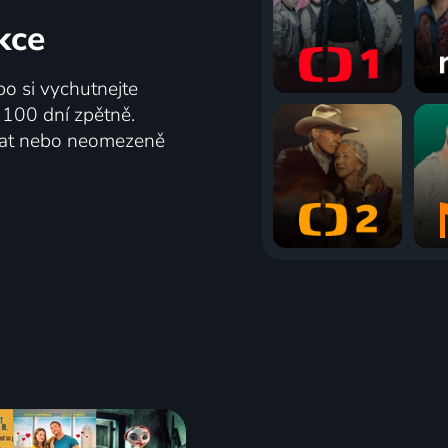
kce
bo si vychutnejte
ž 100 dní zpětně.
vat nebo neomezeně