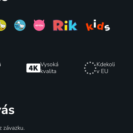
ů
Vysoká
Kdekoli
kvalita
v EU
vás
z závazku.