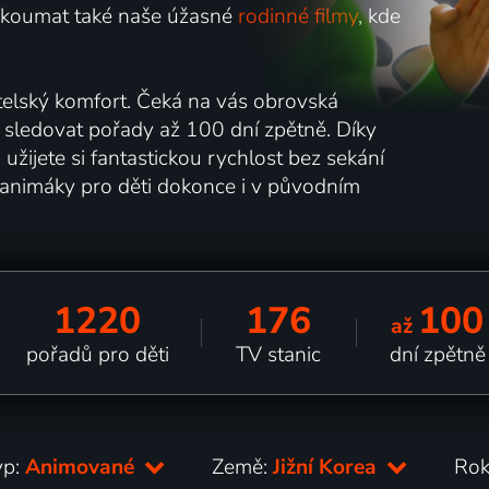
ozkoumat také naše úžasné
rodinné filmy
, kde
telský komfort. Čeká na vás obrovská
 sledovat pořady až 100 dní zpětně. Díky
ijete si fantastickou rychlost bez sekání
 animáky pro děti dokonce i v původním
1220
176
100
až
pořadů pro děti
TV stanic
dní zpětně
yp:
Animované
Země:
Jižní Korea
Rok