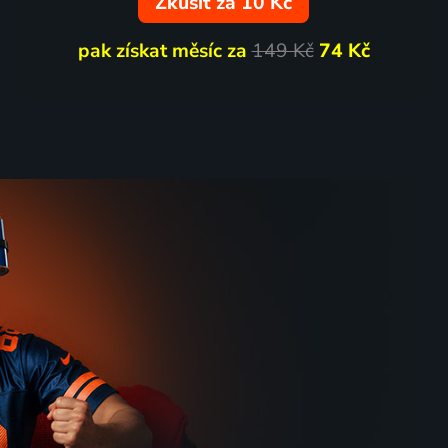
Zkusit za 10 Kč
pak získat měsíc za
149 Kč
74 Kč