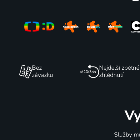
Bez
Nejdelší zpětné
závazku
zhlédnutí
Vy
Služby mů