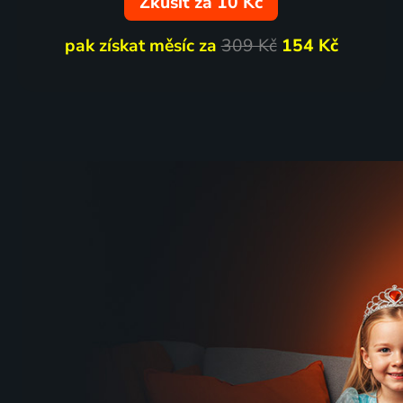
Zkusit za 10 Kč
pak získat měsíc za
309 Kč
154 Kč