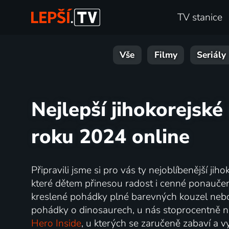
TV stanice
Vše
Filmy
Seriály
Nejlepší jihokorejsk
roku 2024 online
Připravili jsme si pro vás ty nejoblíbenější j
které dětem přinesou radost i cenné ponaučení.
kreslené pohádky plné barevných kouzel neb
pohádky o dinosaurech, u nás stoprocentně naj
Hero Inside
, u kterých se zaručeně zabaví a v