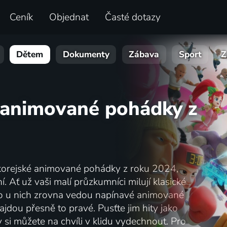
Ceník
Objednat
Časté dotazy
Dětem
Dokumenty
Zábava
Sport
Z
é animované pohádky z
ihokorejské animované pohádky z roku 2024,
 Ať už vaši malí průzkumníci milují klasické
o u nich zrovna vedou napínavé animované
dou přesně to pravé. Pusťte jim hity jako
y si můžete na chvíli v klidu vydechnout. Pro