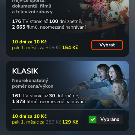
Nejvíce sportu,
dokumentů, filmů
a televizní zábavy
176
TV stanic
až
100
dní zpětně
2 665
filmů
neomezené nahrávání
10 dní za
10 Kč
Vybrat
pak 1. měsíc za
309 Kč
154 Kč
KLASIK
Nepřekonatelný
poměr cena/výkon
161
TV stanic
až
30
dní zpětně
1 878
filmů
neomezené nahrávání
10 dní za
10 Kč
Vybráno
pak 1. měsíc za
259 Kč
129 Kč