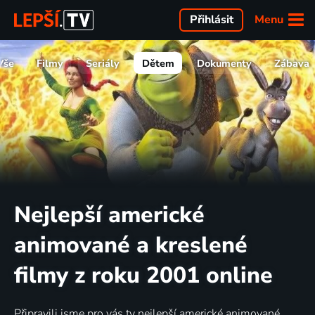
Menu
Přihlásit
Vše
Filmy
Seriály
Dětem
Dokumenty
Zábava
Nejlepší americké
animované a kreslené
filmy z roku 2001 online
Připravili jsme pro vás ty nejlepší americké animované