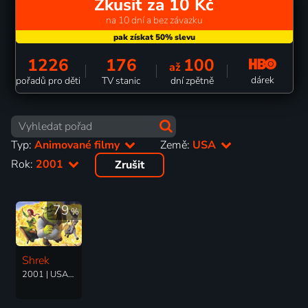
Zkusit za 10 Kč
na 10 dní a bez závazku
1226
176
100
až
dárek
pořadů pro děti
TV stanic
dní zpětně
Typ:
Animované filmy
Země:
USA
Rok:
2001
Zrušit
79
%
Shrek
2001 | USA | Animovaný, Dobrodružný, Komedie, Rodinný