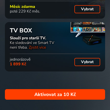
Měsíc zdarma
Vybrat
poté 229 Kč měs.
TV BOX
Slouží pro starší TV.
Ke sledování ve Smart TV
není třeba.
Zjistit více
jednorázově
Vybrat
1 899 Kč
Aktivovat za
10 Kč