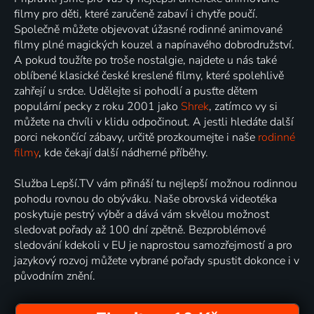
filmy pro děti, které zaručeně zabaví i chytře poučí.
Společně můžete objevovat úžasné rodinné animované
filmy plné magických kouzel a napínavého dobrodružství.
A pokud toužíte po troše nostalgie, najdete u nás také
oblíbené klasické české kreslené filmy, které spolehlivě
zahřejí u srdce. Udělejte si pohodlí a pusťte dětem
populární pecky z roku 2001 jako
Shrek
, zatímco vy si
můžete na chvíli v klidu odpočinout. A jestli hledáte další
porci nekončící zábavy, určitě prozkoumejte i naše
rodinné
filmy
, kde čekají další nádherné příběhy.
Služba Lepší.TV vám přináší tu nejlepší možnou rodinnou
pohodu rovnou do obýváku. Naše obrovská videotéka
poskytuje pestrý výběr a dává vám skvělou možnost
sledovat pořady až 100 dní zpětně. Bezproblémové
sledování kdekoli v EU je naprostou samozřejmostí a pro
jazykový rozvoj můžete vybrané pořady spustit dokonce i v
původním znění.