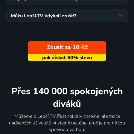
Můžu Lepší.TV kdykoli zrušit?
Zkusit za 10 Kč
Přes 140 000 spokojených
diváků
Můžeme o Lepší.TV říkat cokoliv chceme, ale tisíce
nadšených uživatelů ví stejně nejlépe, proč je pro ně tou
správnou volbou.