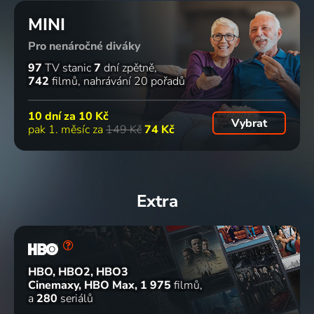
MINI
Pro nenáročné diváky
97
TV stanic
7
dní zpětně
742
filmů
nahrávání 20 pořadů
10 dní za
10 Kč
Vybrat
pak 1. měsíc za
149 Kč
74 Kč
Extra
HBO, HBO2, HBO3
Cinemaxy, HBO Max
1 975
filmů
a
280
seriálů