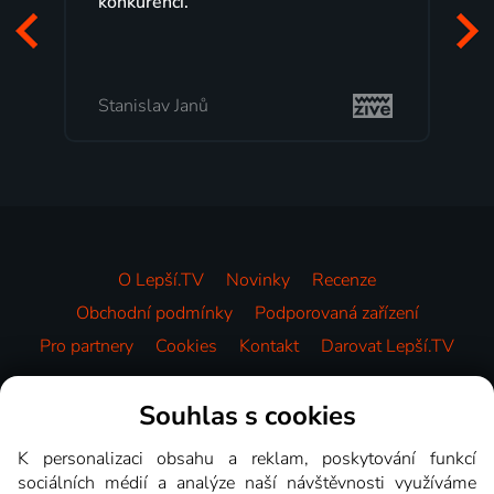
konkurenci.
p
z
m
Stanislav Janů
M
O Lepší.TV
Novinky
Recenze
Obchodní podmínky
Podporovaná zařízení
Pro partnery
Cookies
Kontakt
Darovat Lepší.TV
Videotéka
Souhlas s cookies
K personalizaci obsahu a reklam, poskytování funkcí
sociálních médií a analýze naší návštěvnosti využíváme