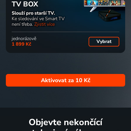
TV BOX
Slouží pro starší TV.
Ke sledování ve Smart TV
není třeba.
Zjistit více
jednorázově
Vybrat
1 899 Kč
Aktivovat za
10 Kč
Objevte nekončící