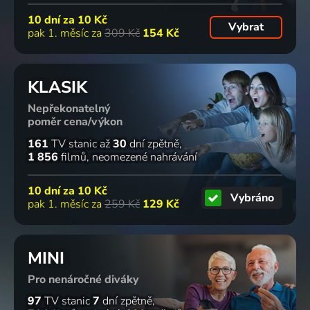
10 dní za
10 Kč
Vybrat
pak 1. měsíc za
309 Kč
154 Kč
KLASIK
Nepřekonatelný
poměr cena/výkon
161
TV stanic
až
30
dní zpětně
1 856
filmů
neomezené nahrávání
10 dní za
10 Kč
Vybráno
pak 1. měsíc za
259 Kč
129 Kč
MINI
Pro nenáročné diváky
97
TV stanic
7
dní zpětně