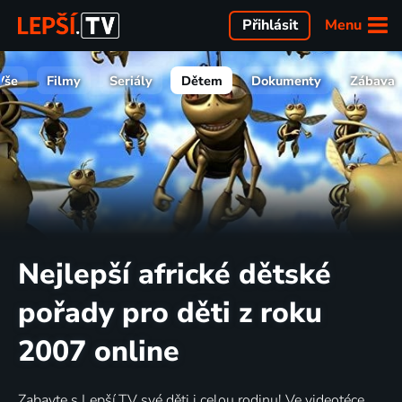
Menu
Přihlásit
Vše
Filmy
Seriály
Dětem
Dokumenty
Zábava
Nejlepší africké dětské
pořady pro děti z roku
2007 online
Zabavte s Lepší.TV své děti i celou rodinu! Ve videotéce