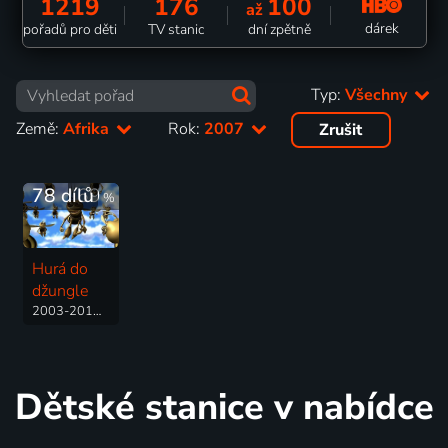
1219
176
100
až
dárek
pořadů pro děti
TV stanic
dní zpětně
Typ:
Všechny
Země:
Afrika
Rok:
2007
Zrušit
78 dílů
69
%
Hurá do
džungle
2003-2015 | Jihoafrická republika | Animovaný, Dobrodružný, Komedie, Rodinný
Dětské stanice v nabídce