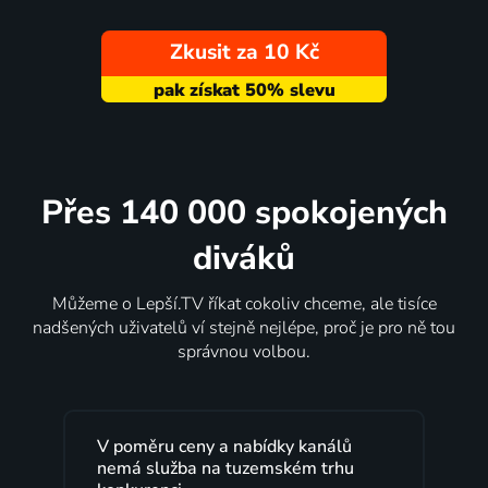
Zkusit za 10 Kč
Přes 140 000 spokojených
diváků
Můžeme o Lepší.TV říkat cokoliv chceme, ale tisíce
nadšených uživatelů ví stejně nejlépe, proč je pro ně tou
správnou volbou.
V poměru ceny a nabídky kanálů
L
nemá služba na tuzemském trhu
m