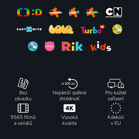
Bez
Nejdelší zpětné
Pro každé
závazku
zhlédnutí
zařízení
9565 filmů
Vysoká
Kdekoli
a seriálů
kvalita
v EU