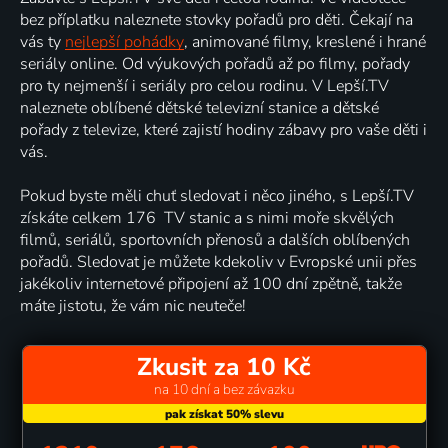
bez příplatku naleznete stovky pořadů pro děti. Čekají na
vás ty
nejlepší pohádky
, animované filmy, kreslené i hrané
seriály online. Od výukových pořadů až po filmy, pořady
pro ty nejmenší i seriály pro celou rodinu. V Lepší.TV
naleznete oblíbené dětské televizní stanice a dětské
pořady z televize, které zajistí hodiny zábavy pro vaše děti i
vás.
Pokud byste měli chuť sledovat i něco jiného, s Lepší.TV
získáte celkem 176 TV stanic a s nimi moře skvělých
filmů, seriálů, sportovních přenosů a dalších oblíbených
pořadů. Sledovat je můžete kdekoliv v Evropské unii přes
jakékoliv internetové připojení až 100 dní zpětně, takže
máte jistotu, že vám nic neuteče!
Zkusit za 10 Kč
na 10 dní a bez závazku