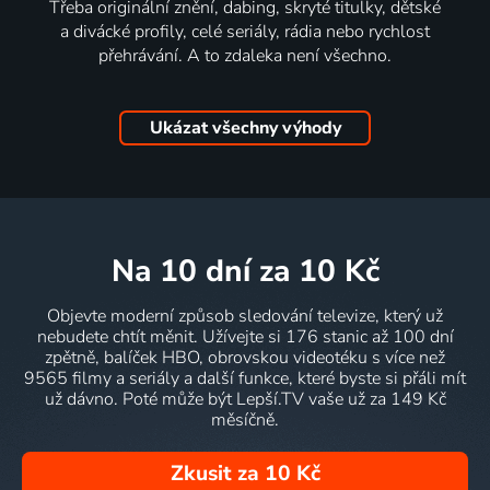
Třeba originální znění, dabing, skryté titulky, dětské
a divácké profily, celé seriály, rádia nebo rychlost
přehrávání. A to zdaleka není všechno.
Ukázat všechny výhody
na 10 dní
za 10 Kč
Objevte moderní způsob sledování televize, který už
nebudete chtít měnit. Užívejte si 176 stanic až 100 dní
zpětně, balíček HBO, obrovskou videotéku s více než
9565 filmy a seriály a další funkce, které byste si přáli mít
už dávno. Poté může být Lepší.TV vaše už za 149 Kč
měsíčně.
Zkusit za 10 Kč