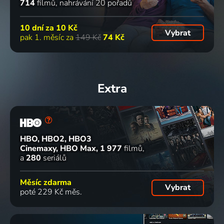
714
filmů
nahrávání 20 pořadů
10 dní za
10 Kč
Vybrat
pak 1. měsíc za
149 Kč
74 Kč
Extra
HBO, HBO2, HBO3
Cinemaxy, HBO Max
1 977
filmů
a
280
seriálů
Měsíc zdarma
Vybrat
poté 229 Kč měs.