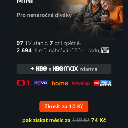
MINI
Pro nenáročné diváky
97
TV stanic,
7
dní zpětně,
2 694
filmů
,
nahrávání 20 pořadů
,
a
zdarma
Zkusit za 10 Kč
pak získat měsíc za
149 Kč
74 Kč