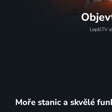
Objev
Lepší.TV s
Moře stanic
a skvělé fun