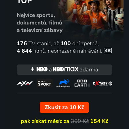
TOP
Nejvíce sportu,
dokumentů, filmů
a televizní zábavy
176
TV stanic, až
100
dní zpětně,
4 644
filmů
,
neomezené nahrávání
,
a
zdarma
Zkusit za 10 Kč
pak získat měsíc za
309 Kč
154 Kč