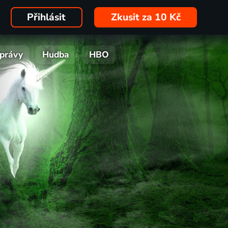
Přihlásit
Zkusit za 10 Kč
právy
Hudba
HBO