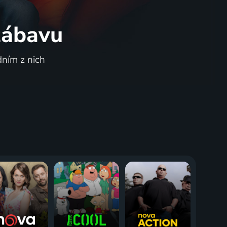
 zábavu
dním z nich