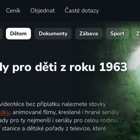
Ceník
Objednat
Časté dotazy
Dětem
Dokumenty
Zábava
Sport
Z
dy pro děti z roku 1963
 videotéce bez příplatku naleznete stovky
ádky
, animované filmy, kreslené i hrané seriály
dy pro ty nejmenší i seriály pro celou rodinu.
 stanice a dětské pořady z televize, které