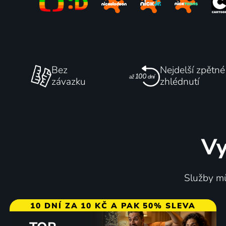
Bez
Nejdelší zpětné
závazku
zhlédnutí
Vy
Služby mů
10 DNÍ ZA 10 KČ A PAK 50% SLEVA