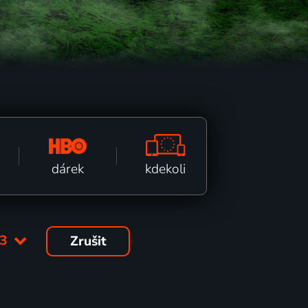
kdekoli
dárek
63
Zrušit