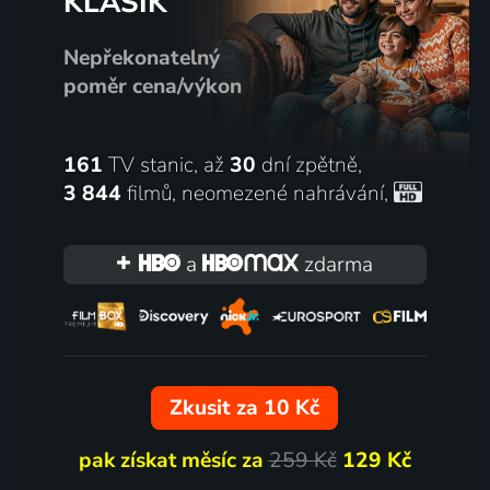
KLASIK
Nepřekonatelný
poměr cena/výkon
161
TV stanic, až
30
dní zpětně,
3 844
filmů
,
neomezené nahrávání
,
a
zdarma
Zkusit za 10 Kč
pak získat měsíc za
259 Kč
129 Kč