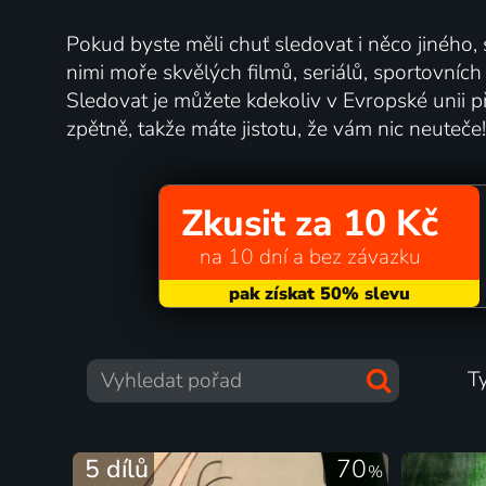
Pokud byste měli chuť sledovat i něco jiného,
nimi moře skvělých filmů, seriálů, sportovníc
Sledovat je můžete kdekoliv v Evropské unii př
zpětně, takže máte jistotu, že vám nic neuteče!
Zkusit za 10 Kč
na 10 dní a bez závazku
T
5 dílů
70
%