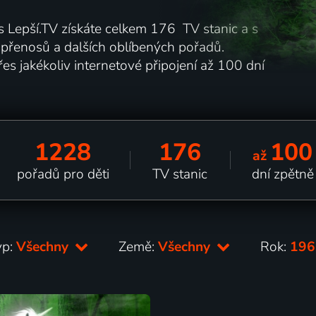
 s Lepší.TV získáte celkem 176 TV stanic a s
h přenosů a dalších oblíbených pořadů.
es jakékoliv internetové připojení až 100 dní
1228
176
100
až
pořadů pro děti
TV stanic
dní zpětně
yp:
Všechny
Země:
Všechny
Rok:
19