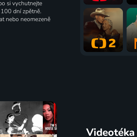
bo si vychutnejte
ž 100 dní zpětně.
vat nebo neomezeně
Videotéka