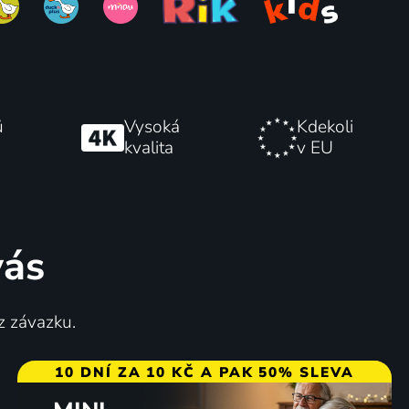
ů
Vysoká
Kdekoli
kvalita
v EU
vás
z závazku.
10 DNÍ ZA 10 KČ A PAK 50% SLEVA