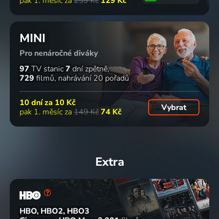
pak 1. měsíc za
259 Kč
129 Kč
MINI
Pro nenáročné diváky
97
TV stanic
7
dní zpětně
729
filmů
nahrávání 20 pořadů
10 dní za
10 Kč
Vybrat
pak 1. měsíc za
149 Kč
74 Kč
Extra
HBO, HBO2, HBO3