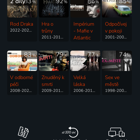
2 díly
83
92
86
85
%
%
%
%
Rod Draka
Hra o
Impérium
Odpočívej
2022-2026 | USA | Thriller, Akční, Dobrodružný, Drama, Fantasy, Romantický
trůny
- Mafie v
v pokoji
2011-2019 | USA, Velká Británie | Fantasy, Akční, Dobrodružný, Drama, Pohádka, Thriller
Atlantic
2001-2005 | USA | Thriller, Drama
City
2010-2014 | USA | Thriller, Drama, Krimi
83
79
77
74
%
%
%
%
V odborné
Znuděný k
Velká
Sex ve
péči
smrti
láska
městě
2008-2021 | USA | Thriller, Drama
2009-2011 | USA | Krimi, Komedie, Mysteriózní
2006-2011 | USA | Thriller, Drama
1998-2004 | USA | Komedie, Drama, Romantický