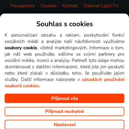
Pro partnery
Cookies
Kontakt
Darovat Lepší.TV
Videotéka
Souhlas s cookies
K personalizaci obsahu a reklam, poskytování funkcí
sociálních médií a analýze naší návštěvnosti využíváme
soubory cookie
, včetně marketingových. Informace o tom,
jak náš web používáte, sdílíme se svými partnery pro
sociální média, inzerci a analýzy. Partneři tyto údaje mohou
zkombinovat s dalšími informacemi, které jste jim poskytli
nebo které získali v důsledku toho, že používáte jejich
služby. Další informace naleznete v
zásadách používání
souborů cookies
.
Přijmout vše
Copyright © goNET s.r.o. Na tomto webu jsou zobrazovány
obrázky z pořadů TV stanic, které můžete sledovat v Lepší.TV.
Přijmout nezbytné
Nastavení