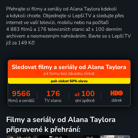
Přehrajte si filmy a seriály od Alana Taylora kdekoli
a kdykoli chcete. Objednejte si Lepší.TV a sledujte přes
internet ve vaší televizi, mobilu nebo na počítači
4 883 filmů a 176 televizních stanic až s 100 denním
archivem a neomezeným nahráváním. Bavte se s Lepší.TV
již za 149 Kč!
Sledovat filmy a seriály od Alana Taylora
a k tomu bez závazku získat
9566
176
100
až
dárek
filmů a seriálů
TV stanic
dní zpětně
filmy a seriály od Alana Taylora
připravené k přehrání: