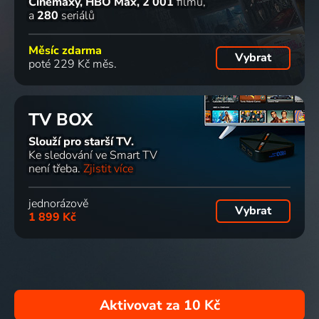
Cinemaxy, HBO Max
2 001
filmů
a
280
seriálů
Měsíc zdarma
Vybrat
poté 229 Kč měs.
TV BOX
Slouží pro starší TV.
Ke sledování ve Smart TV
není třeba.
Zjistit více
jednorázově
Vybrat
1 899 Kč
Aktivovat za
10 Kč