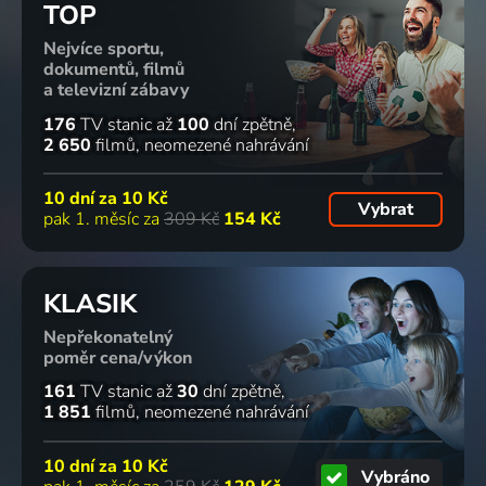
TOP
Nejvíce sportu,
dokumentů, filmů
a televizní zábavy
176
TV stanic
až
100
dní zpětně
2 650
filmů
neomezené nahrávání
10 dní za
10 Kč
Vybrat
pak 1. měsíc za
309 Kč
154 Kč
KLASIK
Nepřekonatelný
poměr cena/výkon
161
TV stanic
až
30
dní zpětně
1 851
filmů
neomezené nahrávání
10 dní za
10 Kč
Vybráno