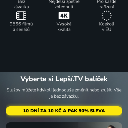
Bez
Nejdelší zpětné
Pro každé
závazku
zhlédnutí
zařízení
9566 filmů
Vysoká
Kdekoli
a seriálů
kvalita
v EU
Vyberte si Lepší.TV balíček
Služby můžete kdykoli jednoduše změnit nebo zrušit. Vše
je bez závazku.
10 DNÍ ZA 10 KČ A PAK 50% SLEVA