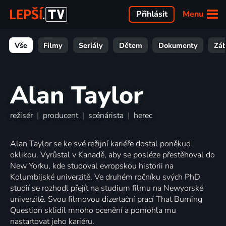
Menu
Přihlásit
Vše
Filmy
Seriály
Dětem
Dokumenty
Zá
Alan Taylor
režisér
|
producent
|
scénárista
|
herec
Alan Taylor se ke své režijní kariéře dostal poněkud
oklikou. Vyrůstal v Kanadě, aby se posléze přestěhoval do
New Yorku, kde studoval evropskou historii na
Kolumbijské univerzitě. Ve druhém ročníku svých PhD
studií se rozhodl přejít na studium filmu na Newyorské
univerzitě. Svou filmovou dizertační prací That Burning
Question sklidil mnoho ocenění a pomohla mu
nastartovat jeho kariéru.