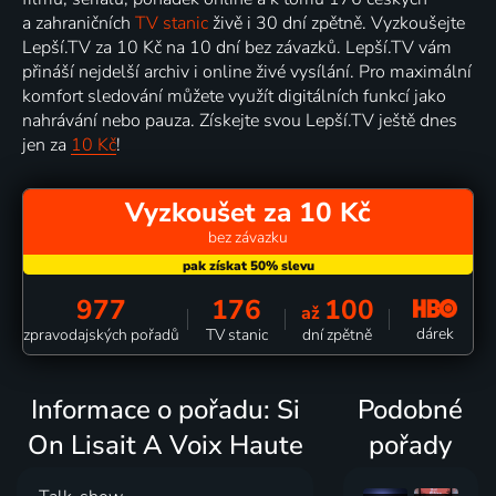
a zahraničních
TV stanic
živě i 30 dní zpětně. Vyzkoušejte
Lepší.TV za 10 Kč na 10 dní bez závazků. Lepší.TV vám
přináší nejdelší archiv i online živé vysílání. Pro maximální
komfort sledování můžete využít digitálních funkcí jako
nahrávání nebo pauza. Získejte svou Lepší.TV ještě dnes
jen za
10 Kč
!
Vyzkoušet za 10 Kč
bez závazku
977
176
100
až
dárek
zpravodajských pořadů
TV stanic
dní zpětně
Informace o pořadu: Si
Podobné
On Lisait A Voix Haute
pořady