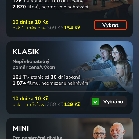
176
TV stanic
až
100
dní zpětně
2 670
filmů
neomezené nahrávání
10 dní za
10 Kč
Vybrat
pak 1. měsíc za
309 Kč
154 Kč
KLASIK
Nepřekonatelný
poměr cena/výkon
161
TV stanic
až
30
dní zpětně
1 874
filmů
neomezené nahrávání
10 dní za
10 Kč
Vybráno
pak 1. měsíc za
259 Kč
129 Kč
MINI
Pro nenáročné diváky