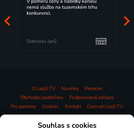
V poměru ceny a nabídky kanálů
nemá služba na tuzemském trhu
konkurenci.
Stanislav Janů
O Lepší.TV
Novinky
Recenze
Obchodní podmínky
Podporovaná zařízení
Pro partnery
Cookies
Kontakt
Darovat Lepší.TV
Videotéka
Souhlas s cookies