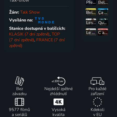
Talk-show
Před půlnocí
Bel & bien
Žánr:
Talk Show
Bel & Bien ensemble
Ça commence aujourd'hui
Vysíláno na:
Les rencontres du Papotin
Quelle époque !
Stanice dostupná v balíčcích:
Le doc du Mag santé
C a vous
KLASIK (7 dní zpětně)
,
TOP
(7 dní zpětně)
,
FRANCE (7 dní
zpětně)
Bez
Nejdelší zpětné
Pro každé
závazku
zhlédnutí
zařízení
9577 filmů
Vysoká
Kdekoli
a seriálů
kvalita
v EU