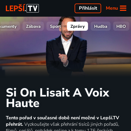
Menu
Přihlásit
kumenty
Zábava
Sport
Zprávy
Hudba
HBO
Si On Lisait A Voix
Haute
Tento pořad v současné době není možné v Lepší.TV
přehrát.
Vyzkoušejte však přehrání tisíců jiných pořadů,
filmů, seriálů, pohádek online a k tomu 176 českých