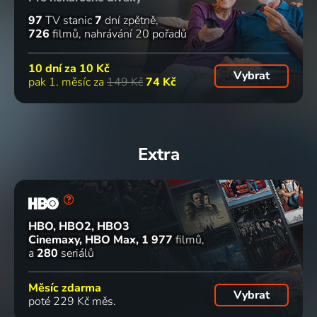
97
TV stanic
7
dní zpětně
726
filmů
nahrávání 20 pořadů
10 dní za
10 Kč
Vybrat
pak 1. měsíc za
149 Kč
74 Kč
Extra
HBO, HBO2, HBO3
Cinemaxy, HBO Max
1 977
filmů
a
280
seriálů
Měsíc zdarma
Vybrat
poté 229 Kč měs.