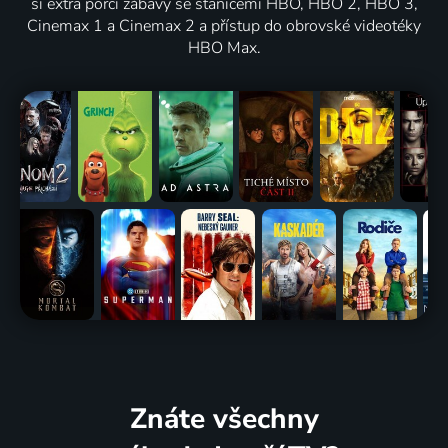
si extra porci zábavy se stanicemi HBO, HBO 2, HBO 3,
Cinemax 1 a Cinemax 2 a přístup do obrovské videotéky
HBO Max.
Znáte všechny