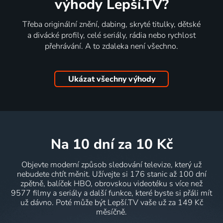
výhody Lepší.TV?
Třeba originální znění, dabing, skryté titulky, dětské
a divácké profily, celé seriály, rádia nebo rychlost
přehrávání. A to zdaleka není všechno.
Ukázat všechny výhody
na 10 dní
za 10 Kč
Objevte moderní způsob sledování televize, který už
nebudete chtít měnit. Užívejte si 176 stanic až 100 dní
zpětně, balíček HBO, obrovskou videotéku s více než
9577 filmy a seriály a další funkce, které byste si přáli mít
už dávno. Poté může být Lepší.TV vaše už za 149 Kč
měsíčně.