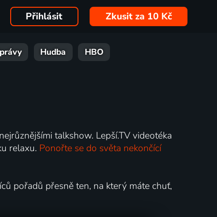
Přihlásit
Zkusit za 10 Kč
právy
Hudba
HBO
ejrůznějšími talkshow. Lepší.TV videotéka
ku relaxu.
Ponořte se do světa nekončící
síců pořadů přesně ten, na který máte chuť,