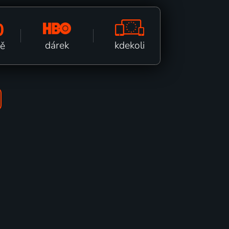
0
kdekoli
dárek
ně