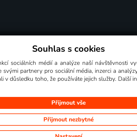
Souhlas s cookies
dní podmínky
Podporovaná zařízení
Pro partne
nkcí sociálních médií a analýze naší návštěvnosti 
e svými partnery pro sociální média, inzerci a analýz
Videotéka
ali v důsledku toho, že používáte jejich služby. Další
Přijmout vše
Přijmout nezbytné
 Na tomto webu jsou zobrazovány obrázky z pořadů TV stanic, které mů
Nastavení