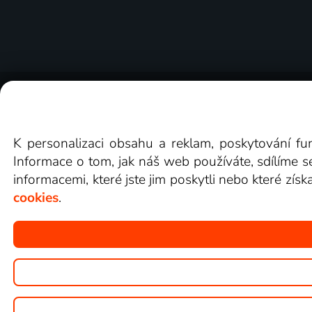
O Lepší.TV
Novinky
Recenze
Obcho
K personalizaci obsahu a reklam, poskytování fu
Informace o tom, jak náš web používáte, sdílíme s
informacemi, které jste jim poskytli nebo které získ
cookies
.
Copyright © goNET s.r.o.