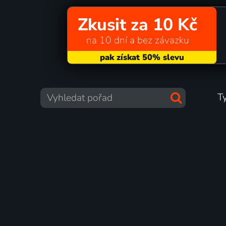
Zkusit za 10 Kč
na 10 dní a bez závazku
T