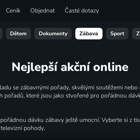
Ceník
Objednat
Časté dotazy
Dětem
Dokumenty
Zábava
Sport
Z
Nejlepší akční online
áladu se zábavnými pořady, skvělými soutěžemi nebo n
ch pořadů, které jsou jako stvořené pro pořádnou dáv
é pořádnou dávku zábavy ještě umocní. Vyberte si z ti
 televizní pohody.