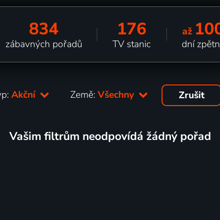
834
176
10
až
zábavných pořadů
TV stanic
dní zpět
yp:
Akční
Země:
Všechny
Zrušit
Vašim filtrům neodpovídá žádný pořad