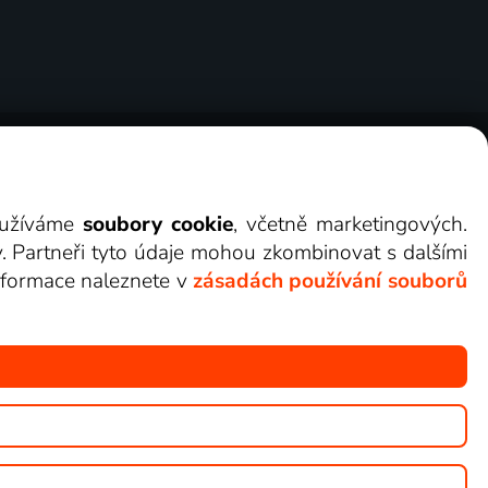
ry
Cookies
Kontakt
Darovat Lepší.TV
využíváme
soubory cookie
, včetně marketingových.
y. Partneři tyto údaje mohou zkombinovat s dalšími
 informace naleznete v
zásadách používání souborů
žete sledovat v Lepší.TV.