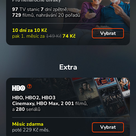
97
TV stanic
7
dní zpětně
729
filmů
nahrávání 20 pořadů
10 dní za
10 Kč
Vybrat
pak 1. měsíc za
149 Kč
74 Kč
Extra
HBO, HBO2, HBO3
Cinemaxy, HBO Max
2 001
filmů
a
280
seriálů
Měsíc zdarma
Vybrat
poté 229 Kč měs.