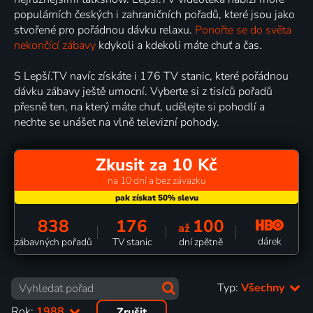
populárních českých i zahraničních pořadů, které jsou jako
stvořené pro pořádnou dávku relaxu.
Ponořte se do světa
nekončící zábavy
kdykoli a kdekoli máte chuť a čas.
S Lepší.TV navíc získáte i 176 TV stanic, které pořádnou
dávku zábavy ještě umocní. Vyberte si z tisíců pořadů
přesně ten, na který máte chuť, udělejte si pohodlí a
nechte se unášet na vlně televizní pohody.
Zkusit za 10 Kč
na 10 dní a bez závazku
838
176
100
až
dárek
zábavných pořadů
TV stanic
dní zpětně
Typ:
Všechny
Rok:
1988
Zrušit