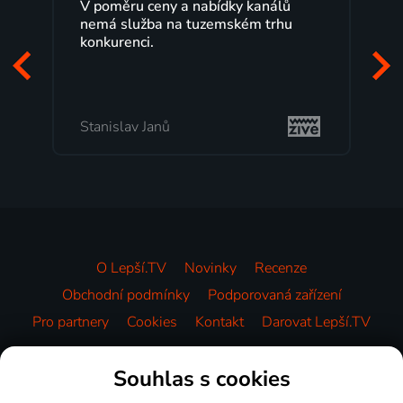
V poměru ceny a nabídky kanálů
Lepší.TV sled
nemá služba na tuzemském trhu
maximální sp
konkurenci.
programů a 
začátek prog
mi vyhovuje.
Stanislav Janů
Milada Tome
O Lepší.TV
Novinky
Recenze
Obchodní podmínky
Podporovaná zařízení
Pro partnery
Cookies
Kontakt
Darovat Lepší.TV
Videotéka
Souhlas s cookies