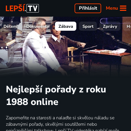
Menu
Přihlásit
Dětem
Dokumenty
Zábava
Sport
Zprávy
H
Nejlepší pořady z roku
1988 online
Zapomeňte na starosti a nalaďte si skvělou náladu se
zábavnými pořady, skvělými soutěžemi nebo
nejrůznějšími talkshow. Lepší.TV videotéka nabízí moře