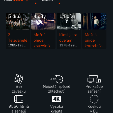
5 dílů
4 díly
14 dílů
Z
Možná
Ktosi je za
Možná
Televarieté
přijde i
dverami
přijde i
1985-1989 | Komedie, Hudba
kouzelník
1978-1991 | Hudba, Komedie
kouzelník-
1983-1991 | Komedie
střihák
1988 | Komedie
Bez
Nejdelší zpětné
Pro každé
závazku
zhlédnutí
zařízení
9566 filmů
Vysoká
Kdekoli
a seriálů
kvalita
v EU