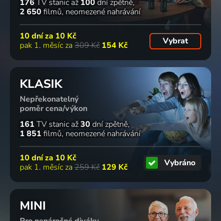
176
TV stanic
až
100
dní zpětně
2 650
filmů
neomezené nahrávání
10 dní za
10 Kč
Vybrat
pak 1. měsíc za
309 Kč
154 Kč
KLASIK
Nepřekonatelný
poměr cena/výkon
161
TV stanic
až
30
dní zpětně
1 851
filmů
neomezené nahrávání
10 dní za
10 Kč
Vybráno
pak 1. měsíc za
259 Kč
129 Kč
MINI
Pro nenáročné diváky