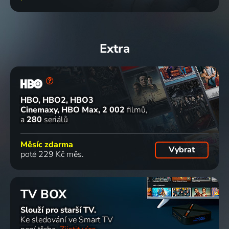
Extra
HBO, HBO2, HBO3
Cinemaxy, HBO Max
2 002
filmů
a
280
seriálů
Měsíc zdarma
Vybrat
poté 229 Kč měs.
TV BOX
Slouží pro starší TV.
Ke sledování ve Smart TV