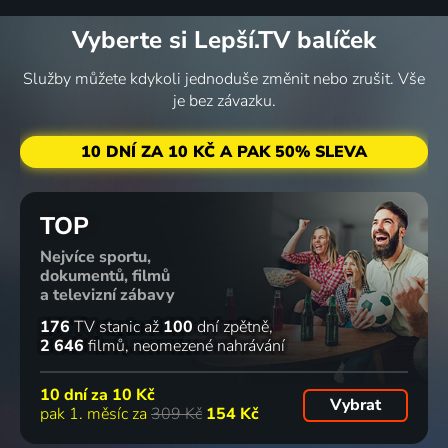
Vyberte si Lepší.TV balíček
Služby můžete kdykoli jednoduše změnit nebo zrušit. Vše
Selátko na
První
Velikonoční
Budiž léto!
je bez závazku.
rožni
dojení
pivo
2014 | Reality TV
2014 | Reality TV
2014 | Reality TV
2014 | Reality TV
10 DNÍ ZA 10 KČ A PAK 50% SLEVA
TOP
Nejvíce sportu,
Králíci a
dokumentů, filmů
krůty
a televizní zábavy
2014 | Reality TV
176
TV stanic
až
100
dní zpětně
2 646
filmů
neomezené nahrávání
10 dní za
10 Kč
Vybrat
pak 1. měsíc za
309 Kč
154 Kč