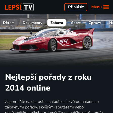
Menu
Přihlásit
Dětem
Dokumenty
Zábava
Sport
Zprávy
H
Nejlepší pořady z roku
2014 online
Zapomeňte na starosti a nalaďte si skvělou náladu se
zábavnými pořady, skvělými soutěžemi nebo
nejrůznějšími talkshow. Lepší.TV videotéka nabízí moře