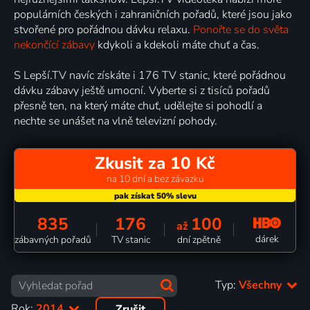
populárních českých i zahraničních pořadů, které jsou jako
stvořené pro pořádnou dávku relaxu.
Ponořte se do světa
nekončící zábavy
kdykoli a kdekoli máte chuť a čas.
S Lepší.TV navíc získáte i 176 TV stanic, které pořádnou
dávku zábavy ještě umocní. Vyberte si z tisíců pořadů
přesně ten, na který máte chuť, udělejte si pohodlí a
nechte se unášet na vlně televizní pohody.
Zkusit za 10 Kč
na 10 dní a bez závazku
835
176
100
až
dárek
zábavných pořadů
TV stanic
dní zpětně
Typ:
Všechny
Rok:
2014
Zrušit