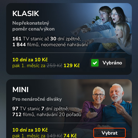
KLASIK
Nepřekonatelný
poměr cena/výkon
161
TV stanic
až
30
dní zpětně
1 844
filmů
neomezené nahrávání
10 dní za
10 Kč
Vybráno
pak 1. měsíc za
259 Kč
129 Kč
MINI
Pro nenáročné diváky
97
TV stanic
7
dní zpětně
712
filmů
nahrávání 20 pořadů
10 dní za
10 Kč
Vybrat
pak 1. měsíc za
149 Kč
74 Kč