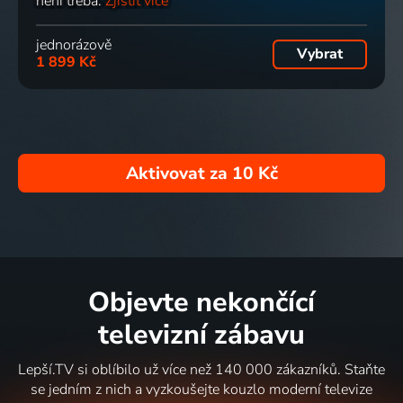
není třeba.
Zjistit více
jednorázově
Vybrat
1 899 Kč
Aktivovat za
10 Kč
Objevte nekončící
televizní zábavu
Lepší.TV si oblíbilo už více než 140 000 zákazníků. Staňte
se jedním z nich a vyzkoušejte kouzlo moderní televize