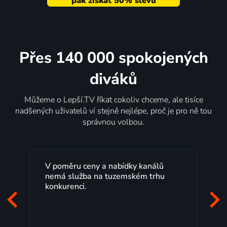
Přes 140 000 spokojených
diváků
Můžeme o Lepší.TV říkat cokoliv chceme, ale tisíce
nadšených uživatelů ví stejně nejlépe, proč je pro ně tou
správnou volbou.
V poměru ceny a nabídky kanálů
Le
nemá služba na tuzemském trhu
ma
konkurenci.
pr
za
mi