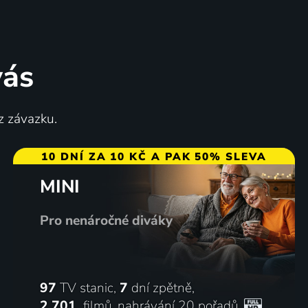
vás
Amerika hledá topmodelku
z závazku.
2012-2014 | Reality TV, Soutěž
10 DNÍ ZA 10 KČ A PAK 50% SLEVA
MINI
12 dílů
80
%
Pro nenáročné diváky
97
TV stanic,
7
dní zpětně,
2 701
filmů
,
nahrávání 20 pořadů
,