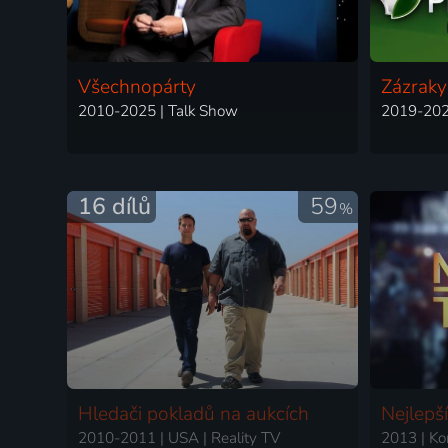
Všechnopárty
Zázraky
2010-2025 | Talk Show
2019-2025
16 dílů
59
%
Hledači pokladů na aukcích
Nejlepš
2010-2011 | USA | Reality TV
2013 | K