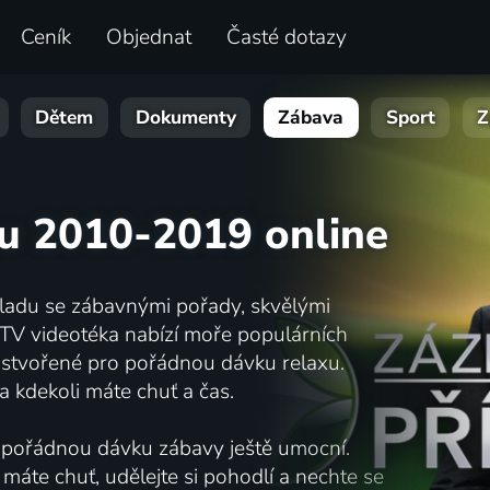
Ceník
Objednat
Časté dotazy
Dětem
Dokumenty
Zábava
Sport
Z
ku 2010-2019 online
áladu se zábavnými pořady, skvělými
.TV videotéka nabízí moře populárních
o stvořené pro pořádnou dávku relaxu.
a kdekoli máte chuť a čas.
ré pořádnou dávku zábavy ještě umocní.
 máte chuť, udělejte si pohodlí a nechte se