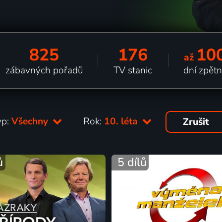
825
176
10
až
zábavných pořadů
TV stanic
dní zpět
yp:
Všechny
Rok:
10. léta
Zrušit
ů
5 dílů