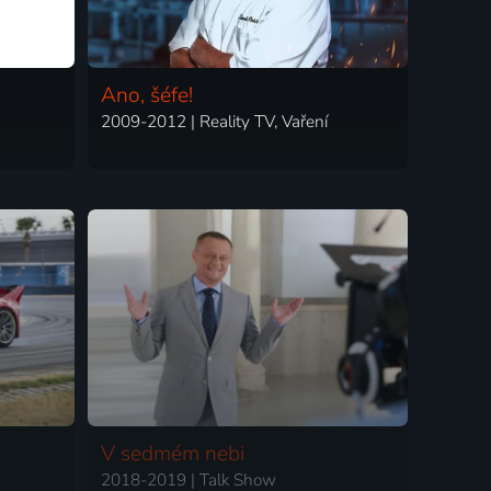
Ano, šéfe!
2009-2012 | Reality TV, Vaření
V sedmém nebi
2018-2019 | Talk Show