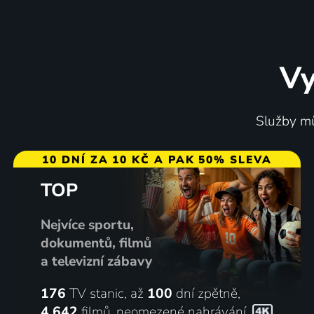
Vy
Babicovy dobroty
Lidé z a
Služby mů
2008-2013 | Vaření
2014-2022
10 DNÍ ZA 10 KČ A PAK 50% SLEVA
TOP
2 díly
18 díl
Nejvíce sportu,
dokumentů, filmů
a televizní zábavy
176
TV stanic, až
100
dní zpětně,
4 642
filmů
,
neomezené nahrávání
,