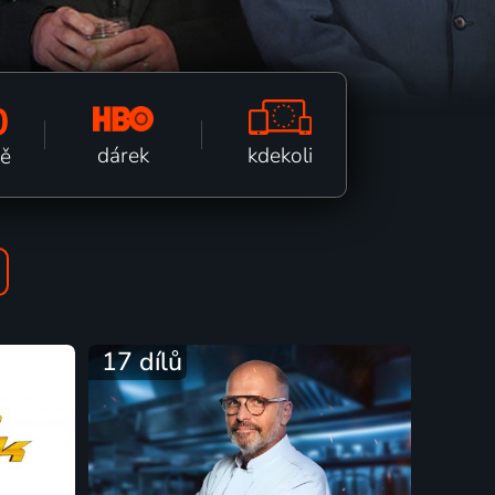
0
kdekoli
dárek
ně
17 dílů