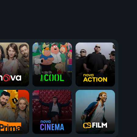
Top Gear speciál: Nejlepší
ty TV
závody
2015 | Magazín, Motorové sporty
3 díly