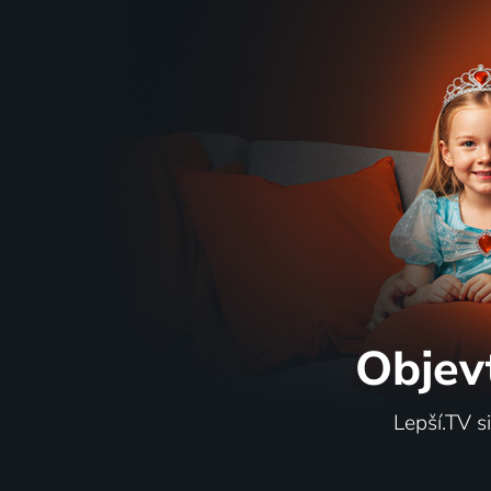
4 díly
81
169 dí
%
Tady jsme doma
Sestry 
2016 | USA | Domácnost, Reality TV
2010-2024
Objev
2 díly
88
19 díl
%
Lepší.TV s