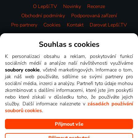
O Lepší.TV
Novinky
Recenze
Obchodní podmínky
Podporovaná zařízení
Pro partnery
Cookies
Kontakt
Darovat Lepší.TV
Videotéka
Souhlas s cookies
K personalizaci obsahu a reklam, poskytování funkcí
sociálních médií a analýze naší návštěvnosti využíváme
soubory cookie
, včetně marketingových. Informace o tom,
jak náš web používáte, sdílíme se svými partnery pro
sociální média, inzerci a analýzy. Partneři tyto údaje mohou
zkombinovat s dalšími informacemi, které jste jim poskytli
nebo které získali v důsledku toho, že používáte jejich
služby. Další informace naleznete v
zásadách používání
souborů cookies
.
Přijmout vše
Copyright © goNET s.r.o. Na tomto webu jsou zobrazovány
obrázky z pořadů TV stanic, které můžete sledovat v Lepší.TV.