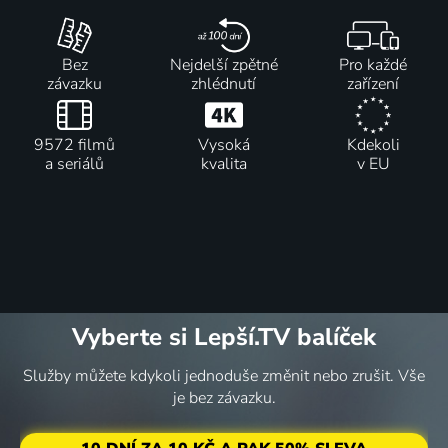
Bez
Nejdelší zpětné
Pro každé
závazku
zhlédnutí
zařízení
9572 filmů
Vysoká
Kdekoli
a seriálů
kvalita
v EU
Vyberte si Lepší.TV balíček
Služby můžete kdykoli jednoduše změnit nebo zrušit. Vše
je bez závazku.