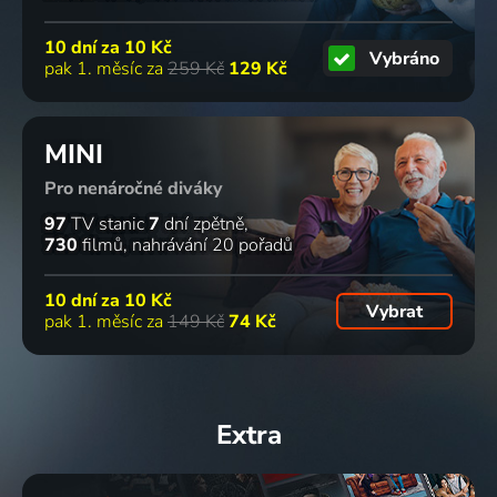
10 dní za
10 Kč
Vybráno
pak 1. měsíc za
259 Kč
129 Kč
MINI
Pro nenáročné diváky
97
TV stanic
7
dní zpětně
730
filmů
nahrávání 20 pořadů
10 dní za
10 Kč
Vybrat
pak 1. měsíc za
149 Kč
74 Kč
Extra