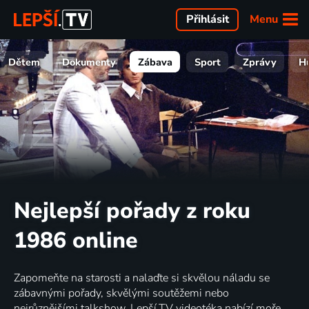
Menu
Přihlásit
Dětem
Dokumenty
Zábava
Sport
Zprávy
H
Nejlepší pořady z roku
1986 online
Zapomeňte na starosti a nalaďte si skvělou náladu se
zábavnými pořady, skvělými soutěžemi nebo
nejrůznějšími talkshow. Lepší.TV videotéka nabízí moře