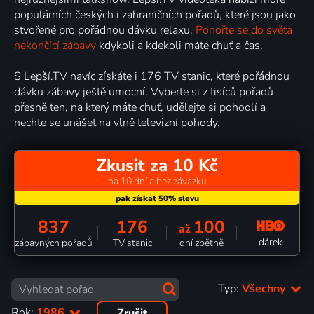
populárních českých i zahraničních pořadů, které jsou jako
stvořené pro pořádnou dávku relaxu.
Ponořte se do světa
nekončící zábavy
kdykoli a kdekoli máte chuť a čas.
S Lepší.TV navíc získáte i 176 TV stanic, které pořádnou
dávku zábavy ještě umocní. Vyberte si z tisíců pořadů
přesně ten, na který máte chuť, udělejte si pohodlí a
nechte se unášet na vlně televizní pohody.
Zkusit za 10 Kč
na 10 dní a bez závazku
837
176
100
až
dárek
zábavných pořadů
TV stanic
dní zpětně
Typ:
Všechny
Rok:
1986
Zrušit