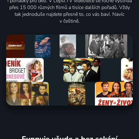
i pohádky pro děti. V Lepší.TV videotéce se ročně vystřídá
přes 15 000 různých filmů a tisíce dalších pořadů. Vždy
tak jednoduše najdete přesně to, co vás baví. Navíc
v češtině.
Funguje všude a bez sekání