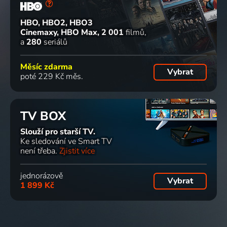
HBO, HBO2, HBO3
Cinemaxy, HBO Max
2 001
filmů
a
280
seriálů
Měsíc zdarma
Vybrat
poté 229 Kč měs.
TV BOX
Slouží pro starší TV.
Ke sledování ve Smart TV
není třeba.
Zjistit více
jednorázově
Vybrat
1 899 Kč