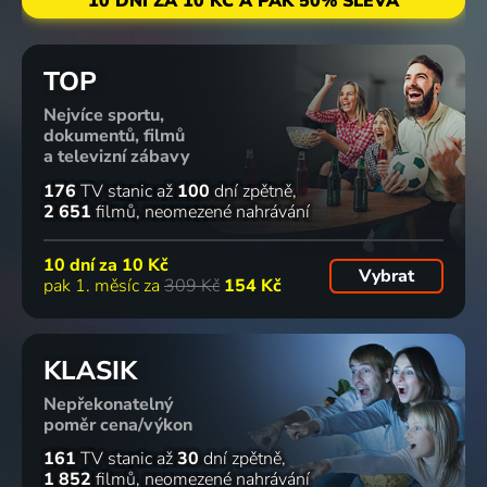
10 DNÍ ZA 10 KČ A PAK 50% SLEVA
TOP
Nejvíce sportu,
dokumentů, filmů
a televizní zábavy
176
TV stanic
až
100
dní zpětně
2 651
filmů
neomezené nahrávání
10 dní za
10 Kč
Vybrat
pak 1. měsíc za
309 Kč
154 Kč
KLASIK
Nepřekonatelný
poměr cena/výkon
161
TV stanic
až
30
dní zpětně
1 852
filmů
neomezené nahrávání