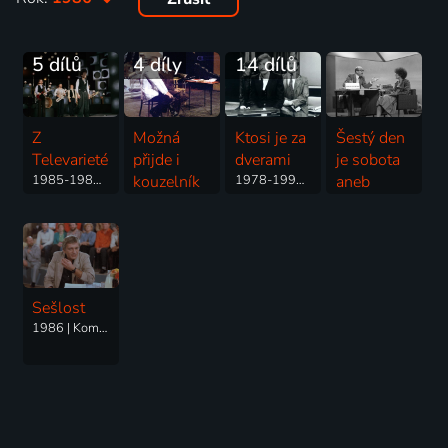
5 dílů
4 díly
14 dílů
Z
Možná
Ktosi je za
Šestý den
Televarieté
přijde i
dverami
je sobota
1985-1989 | Komedie, Hudba
kouzelník
1978-1991 | Hudba, Komedie
aneb
1983-1991 | Komedie
Připoutejte
se,
prosím...
1986 | Komedie
Sešlost
1986 | Komedie