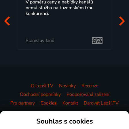
V poměru ceny a nabídky kanálů
nemá služba na tuzemském trhu
konkurenci.
Stanislav Janů
O Lepší.TV
Novinky
Recenze
Obchodní podmínky
Podporovaná zařízení
Pro partnery
Cookies
Kontakt
Darovat Lepší.TV
Videotéka
Souhlas s cookies