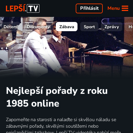
Menu
Přihlásit
Dětem
Dokumenty
Zábava
Sport
Zprávy
H
Nejlepší pořady z roku
1985 online
Zapomeňte na starosti a nalaďte si skvělou náladu se
zábavnými pořady, skvělými soutěžemi nebo
nejrůznějšími talkshow. Lepší.TV videotéka nabízí moře