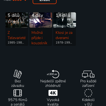
5 dílů
4 díly
14 dílů
Z
Možná
Ktosi je za
Televarieté
přijde i
dverami
1985-1989 | Komedie, Hudba
kouzelník
1978-1991 | Hudba, Komedie
1983-1991 | Komedie
Bez
Nejdelší zpětné
Pro každé
závazku
zhlédnutí
zařízení
9575 filmů
Vysoká
Kdekoli
a seriálů
kvalita
v EU