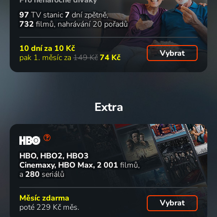
97
TV stanic
7
dní zpětně
732
filmů
nahrávání 20 pořadů
10 dní za
10 Kč
Vybrat
pak 1. měsíc za
149 Kč
74 Kč
Extra
HBO, HBO2, HBO3
Cinemaxy, HBO Max
2 001
filmů
a
280
seriálů
Měsíc zdarma
Vybrat
poté 229 Kč měs.