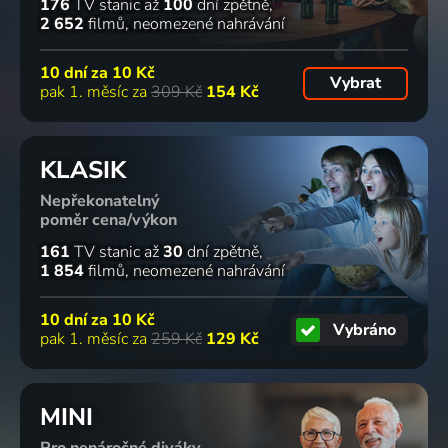
176
TV stanic
až
100
dní zpětně
2 652
filmů
neomezené nahrávání
10 dní za
10 Kč
Vybrat
pak 1. měsíc za
309 Kč
154 Kč
KLASIK
Nepřekonatelný
poměr cena/výkon
161
TV stanic
až
30
dní zpětně
1 854
filmů
neomezené nahrávání
10 dní za
10 Kč
Vybráno
pak 1. měsíc za
259 Kč
129 Kč
MINI
Pro nenáročné diváky