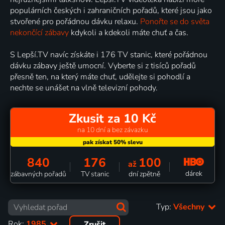
populárních českých i zahraničních pořadů, které jsou jako
stvořené pro pořádnou dávku relaxu.
Ponořte se do světa
nekončící zábavy
kdykoli a kdekoli máte chuť a čas.
S Lepší.TV navíc získáte i 176 TV stanic, které pořádnou
dávku zábavy ještě umocní. Vyberte si z tisíců pořadů
přesně ten, na který máte chuť, udělejte si pohodlí a
nechte se unášet na vlně televizní pohody.
Zkusit za 10 Kč
na 10 dní a bez závazku
840
176
100
až
dárek
zábavných pořadů
TV stanic
dní zpětně
Typ:
Všechny
Rok:
1985
Zrušit