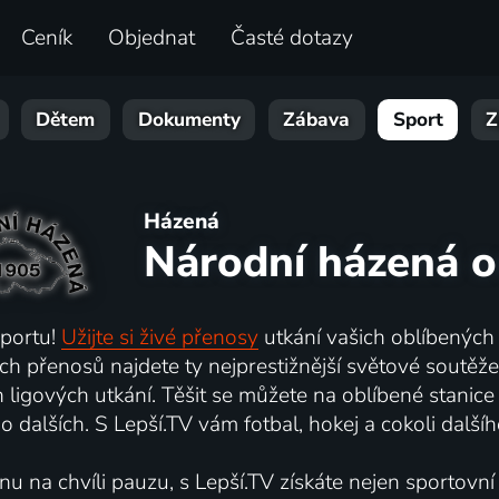
Ceník
Objednat
Časté dotazy
Dětem
Dokumenty
Zábava
Sport
Z
Házená
Národní házená o
sportu!
Užijte si živé přenosy
utkání vašich oblíbených
ch přenosů najdete ty nejprestižnější světové soutěž
ligových utkání. Těšit se můžete na oblíbené stanice
dalších. S Lepší.TV vám fotbal, hokej a cokoli dalšíh
nu na chvíli pauzu, s Lepší.TV získáte nejen sportovní