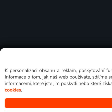
O Lepší.TV
Novinky
Recenze
Obcho
K personalizaci obsahu a reklam, poskytování fu
Informace o tom, jak náš web používáte, sdílíme s
informacemi, které jste jim poskytli nebo které získ
cookies
.