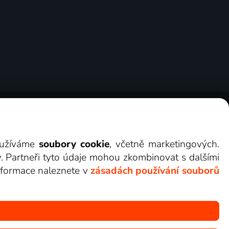
ry
Cookies
Kontakt
Darovat Lepší.TV
využíváme
soubory cookie
, včetně marketingových.
y. Partneři tyto údaje mohou zkombinovat s dalšími
 informace naleznete v
zásadách používání souborů