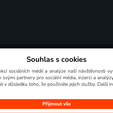
Souhlas s cookies
dní podmínky
Podporovaná zařízení
Pro partne
nkcí sociálních médií a analýze naší návštěvnosti 
e svými partnery pro sociální média, inzerci a analýz
Videotéka
ali v důsledku toho, že používáte jejich služby. Další
Přijmout vše