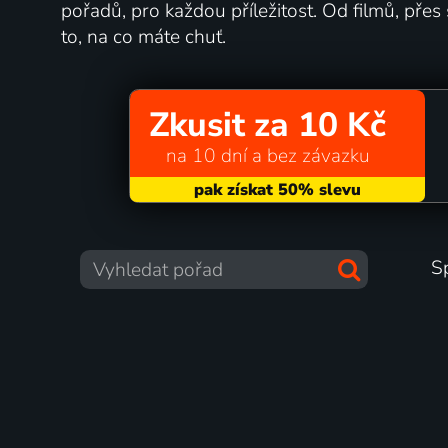
pořadů, pro každou příležitost. Od filmů, pře
to, na co máte chuť.
Zkusit za 10 Kč
na 10 dní a bez závazku
S