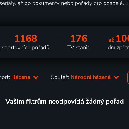
s seriály, až po dokumenty nebo pořady pro dospělé. S 
1168
176
10
až
sportovních pořadů
TV stanic
dní zpět
port:
Házená
Soutěž:
Národní házená
Vašim filtrům neodpovídá žádný pořad