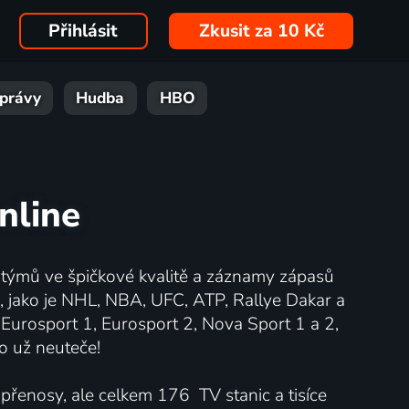
Přihlásit
Zkusit za 10 Kč
právy
Hudba
HBO
nline
 týmů ve špičkové kvalitě a záznamy zápasů
e, jako je NHL, NBA, UFC, ATP, Rallye Dakar a
 Eurosport 1, Eurosport 2, Nova Sport 1 a 2,
o už neuteče!
 přenosy, ale celkem 176 TV stanic a tisíce