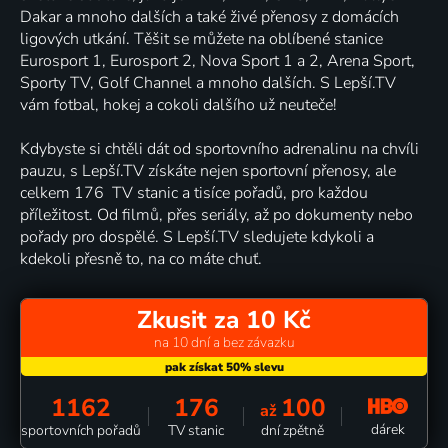
Dakar a mnoho dalších a také živé přenosy z domácích
ligových utkání. Těšit se můžete na oblíbené stanice
Eurosport 1, Eurosport 2, Nova Sport 1 a 2, Arena Sport,
Sporty TV, Golf Channel a mnoho dalších. S Lepší.TV
vám fotbal, hokej a cokoli dalšího už neuteče!
Kdybyste si chtěli dát od sportovního adrenalinu na chvíli
pauzu, s Lepší.TV získáte nejen sportovní přenosy, ale
celkem 176 TV stanic a tisíce pořadů, pro každou
příležitost. Od filmů, přes seriály, až po dokumenty nebo
pořady pro dospělé. S Lepší.TV sledujete kdykoli a
kdekoli přesně to, na co máte chuť.
Zkusit za 10 Kč
na 10 dní a bez závazku
1162
176
100
až
dárek
sportovních pořadů
TV stanic
dní zpětně