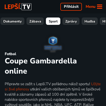
Menu
Přihlásit
Dokumenty
Zábava
Sport
Zprávy
Hudba
H
Fotbal
Coupe Gambardella
online
Připravte se zažít s Lepší.TV pořádnou nálož sportu!
Užijte
si živé přenosy
utkání vašich oblíbených týmů ve špičkové
kvalitě a záznamy zápasů až 100 dní zpětně. V široké
nabídce sportovních přenosů najdete ty nejprestižnější
světové soutěže, jako je NHL, NBA, UFC, ATP, Rallye