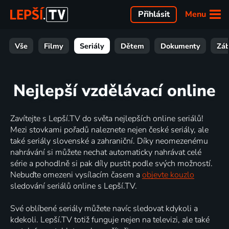
Menu
Přihlásit
Vše
Filmy
Seriály
Dětem
Dokumenty
Zá
Nejlepší vzdělávací online
Zavítejte s Lepší.TV do světa nejlepších online seriálů!
Mezi stovkami pořadů naleznete nejen české seriály, ale
také seriály slovenské a zahraniční. Díky neomezenému
nahrávání si můžete nechat automaticky nahrávat celé
série a pohodlně si pak díly pustit podle svých možností.
Nebuďte omezeni vysílacím časem a
objevte kouzlo
sledování seriálů online s Lepší.TV.
Své oblíbené seriály můžete navíc sledovat kdykoli a
kdekoli. Lepší.TV totiž funguje nejen na televizi, ale také