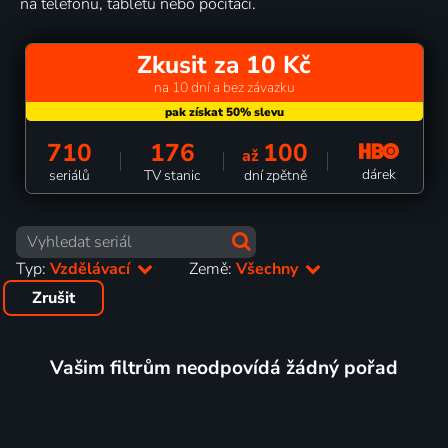
na telefonu, tabletu nebo počítači.
Zkusit za 10 Kč
na 10 dní a bez závazku
710
176
100
až
dárek
seriálů
TV stanic
dní zpětně
Typ:
Vzdělávací
Země:
Všechny
Zrušit
Vašim filtrům neodpovídá žádný pořad