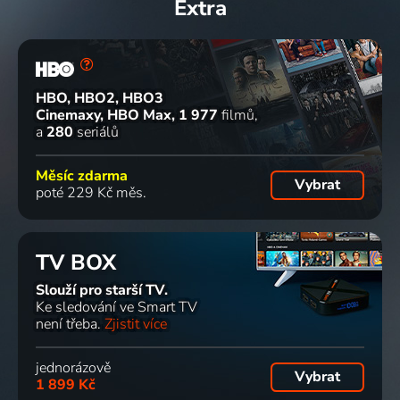
Extra
HBO, HBO2, HBO3
Cinemaxy, HBO Max
1 977
filmů
a
280
seriálů
Měsíc zdarma
Vybrat
poté 229 Kč měs.
TV BOX
Slouží pro starší TV.
Ke sledování ve Smart TV
není třeba.
Zjistit více
jednorázově
Vybrat
1 899 Kč