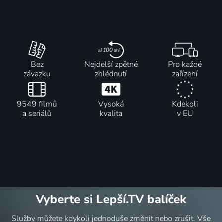
2008-2013 | Velká Británie | Krimi, Drama, Mysteriózní
Bez
Nejdelší zpětné
Pro každé
závazku
zhlédnutí
zařízení
9549 filmů
Vysoká
Kdekoli
a seriálů
kvalita
v EU
Vyberte si Lepší.TV balíček
Služby můžete kdykoli jednoduše změnit nebo zrušit. Vše