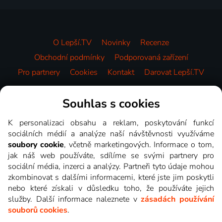
O Lepší.TV
Novinky
Recenze
Obchodní podmínky
Podporovaná zařízení
Pro partnery
Cookies
Kontakt
Darovat Lepší.TV
Videotéka
Souhlas s cookies
K personalizaci obsahu a reklam, poskytování funkcí
sociálních médií a analýze naší návštěvnosti využíváme
soubory cookie
, včetně marketingových. Informace o tom,
jak náš web používáte, sdílíme se svými partnery pro
sociální média, inzerci a analýzy. Partneři tyto údaje mohou
zkombinovat s dalšími informacemi, které jste jim poskytli
nebo které získali v důsledku toho, že používáte jejich
služby. Další informace naleznete v
zásadách používání
souborů cookies
.