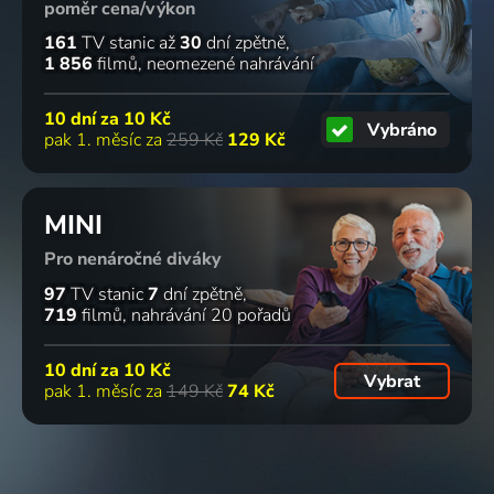
poměr cena/výkon
161
TV stanic
až
30
dní zpětně
1 856
filmů
neomezené nahrávání
10 dní za
10 Kč
Vybráno
pak 1. měsíc za
259 Kč
129 Kč
MINI
Pro nenáročné diváky
97
TV stanic
7
dní zpětně
719
filmů
nahrávání 20 pořadů
10 dní za
10 Kč
Vybrat
pak 1. měsíc za
149 Kč
74 Kč