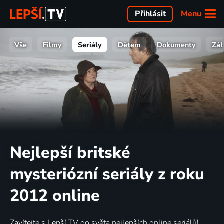
Menu
Přihlásit
Vše
Filmy
Seriály
Dětem
Dokumenty
Zá
Nejlepší britské
mysteriózní seriály z roku
2012 online
Zavítejte s Lepší.TV do světa nejlepších online seriálů!