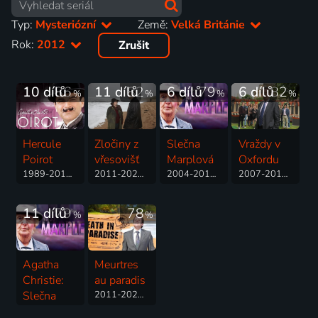
Typ:
Mysteriózní
Země:
Velká Británie
Rok:
2012
Zrušit
10 dílů
86
11 dílů
82
6 dílů
79
6 dílů
82
%
%
%
%
Hercule
Zločiny z
Slečna
Vraždy v
Poirot
vřesovišť
Marplová
Oxfordu
1989-2014 | Velká Británie | Thriller, Drama, Krimi, Mysteriózní, Rodinný
2011-2025 | Velká Británie | Krimi, Drama, Mysteriózní
2004-2013 | Velká Británie | Krimi, Drama, Mysteriózní, Povídkový, Válečný
2007-2016 | Velká Británie | Krimi, Drama, Mysteriózní
11 dílů
79
78
%
%
Agatha
Meurtres
Christie:
au paradis
Slečna
2011-2023 | Velká Británie, Francie | Thriller, Drama, Komedie, Krimi, Mysteriózní
Marpleová