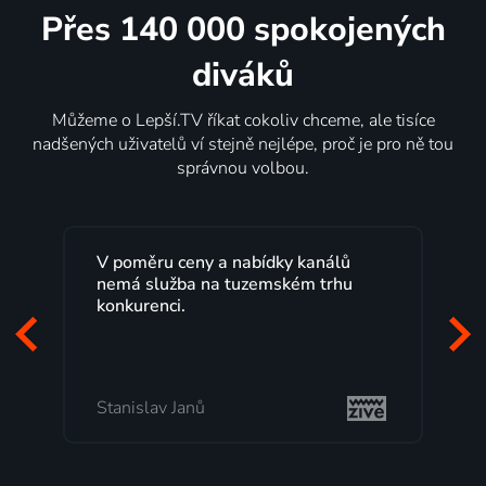
Přes 140 000 spokojených
diváků
Můžeme o Lepší.TV říkat cokoliv chceme, ale tisíce
nadšených uživatelů ví stejně nejlépe, proč je pro ně tou
správnou volbou.
V poměru ceny a nabídky kanálů
Lep
nemá služba na tuzemském trhu
max
konkurenci.
pro
zač
mi 
Stanislav Janů
Mi