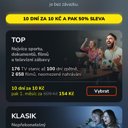
je bez závazku.
10 DNÍ ZA 10 KČ A PAK 50% SLEVA
TOP
Nejvíce sportu,
dokumentů, filmů
a televizní zábavy
176
TV stanic
až
100
dní zpětně
2 658
filmů
neomezené nahrávání
10 dní za
10 Kč
Vybrat
pak 1. měsíc za
309 Kč
154 Kč
KLASIK
Nepřekonatelný