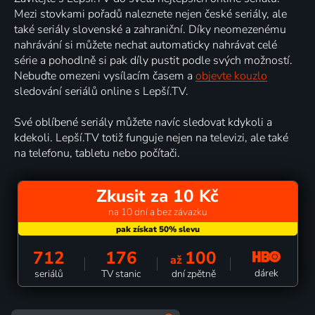
Mezi stovkami pořadů naleznete nejen české seriály, ale
také seriály slovenské a zahraniční. Díky neomezenému
nahrávání si můžete nechat automaticky nahrávat celé
série a pohodlně si pak díly pustit podle svých možností.
Nebuďte omezeni vysílacím časem a
objevte kouzlo
sledování seriálů online s Lepší.TV.
Své oblíbené seriály můžete navíc sledovat kdykoli a
kdekoli. Lepší.TV totiž funguje nejen na televizi, ale také
na telefonu, tabletu nebo počítači.
Zkusit za 10 Kč
na 10 dní a bez závazku
712
176
100
až
dárek
seriálů
TV stanic
dní zpětně