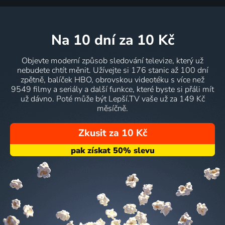
na 10 dní
za 10 Kč
Objevte moderní způsob sledování televize, který už
nebudete chtít měnit. Užívejte si 176 stanic až 100 dní
zpětně, balíček HBO, obrovskou videotéku s více než
9549 filmy a seriály a další funkce, které byste si přáli mít
už dávno. Poté může být Lepší.TV vaše už za 149 Kč
měsíčně.
Zkusit za 10 Kč