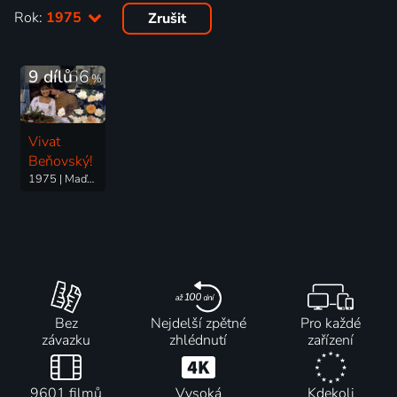
Rok:
1975
Zrušit
9 dílů
66
%
Vivat
Beňovský!
1975 | Maďarsko, Československo | Historický, Dobrodružný
Bez
Nejdelší zpětné
Pro každé
závazku
zhlédnutí
zařízení
9601 filmů
Vysoká
Kdekoli