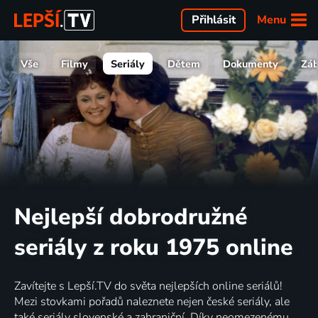
Menu
Přihlásit
Vše
Filmy
Seriály
Dětem
Dokumenty
Zá
Nejlepší dobrodružné
seriály z roku 1975 online
Zavítejte s Lepší.TV do světa nejlepších online seriálů!
Mezi stovkami pořadů naleznete nejen české seriály, ale
také seriály slovenské a zahraniční. Díky neomezenému