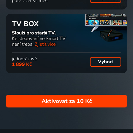
poté 229 Kč měs.
TV BOX
Slouží pro starší TV.
Ke sledování ve Smart TV
není třeba.
Zjistit více
jednorázově
Vybrat
1 899 Kč
Aktivovat za
10 Kč