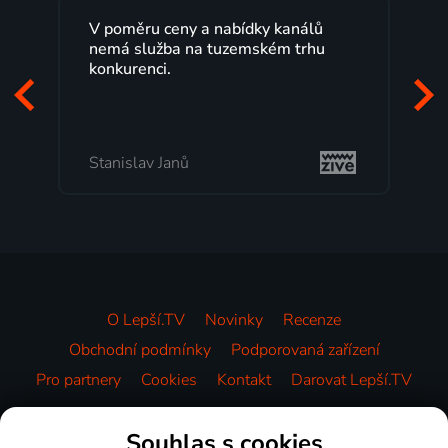
V poměru ceny a nabídky kanálů
Lepší.TV sled
nemá služba na tuzemském trhu
maximální sp
konkurenci.
programů a 
začátek prog
mi vyhovuje.
Stanislav Janů
Milada Tome
O Lepší.TV
Novinky
Recenze
Obchodní podmínky
Podporovaná zařízení
Pro partnery
Cookies
Kontakt
Darovat Lepší.TV
Videotéka
Souhlas s cookies