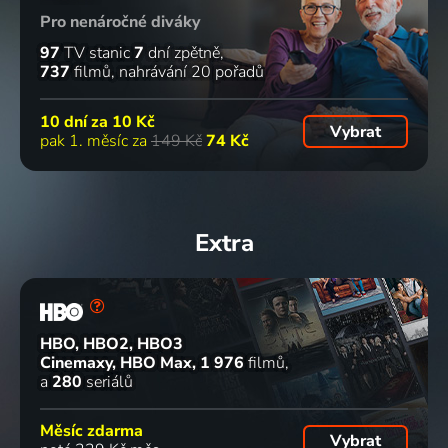
Pro nenáročné diváky
97
TV stanic
7
dní zpětně
737
filmů
nahrávání 20 pořadů
10 dní za
10 Kč
Vybrat
pak 1. měsíc za
149 Kč
74 Kč
Extra
HBO, HBO2, HBO3
Cinemaxy, HBO Max
1 976
filmů
a
280
seriálů
Měsíc zdarma
Vybrat