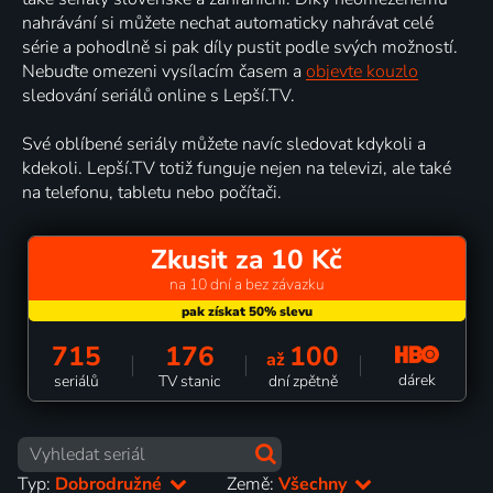
nahrávání si můžete nechat automaticky nahrávat celé
série a pohodlně si pak díly pustit podle svých možností.
Nebuďte omezeni vysílacím časem a
objevte kouzlo
sledování seriálů online s Lepší.TV.
Své oblíbené seriály můžete navíc sledovat kdykoli a
kdekoli. Lepší.TV totiž funguje nejen na televizi, ale také
na telefonu, tabletu nebo počítači.
Zkusit za 10 Kč
na 10 dní a bez závazku
715
176
100
až
dárek
seriálů
TV stanic
dní zpětně
Typ:
Dobrodružné
Země:
Všechny