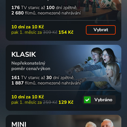
176
TV stanic
až
100
dní zpětně
2 680
filmů
neomezené nahrávání
10 dní za
10 Kč
Vybrat
pak 1. měsíc za
309 Kč
154 Kč
KLASIK
Nepřekonatelný
poměr cena/výkon
161
TV stanic
až
30
dní zpětně
1 887
filmů
neomezené nahrávání
10 dní za
10 Kč
Vybráno
pak 1. měsíc za
259 Kč
129 Kč
MINI