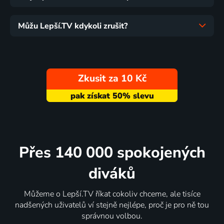
Můžu Lepší.TV kdykoli zrušit?
Zkusit za 10 Kč
Přes 140 000 spokojených
diváků
Můžeme o Lepší.TV říkat cokoliv chceme, ale tisíce
nadšených uživatelů ví stejně nejlépe, proč je pro ně tou
správnou volbou.