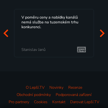
V poměru ceny a nabídky kanálů
Lep
nemá služba na tuzemském trhu
max
konkurenci.
pro
zač
mi 
Stanislav Janů
Mi
O Lepší.TV
Novinky
Recenze
Obchodní podmínky
Podporovaná zařízení
Pro partnery
Cookies
Kontakt
Darovat Lepší.TV