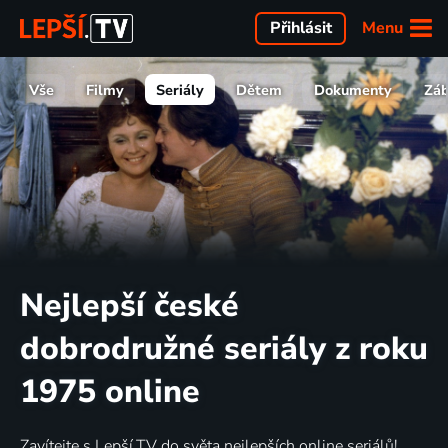
Menu
Přihlásit
Vše
Filmy
Seriály
Dětem
Dokumenty
Zá
Nejlepší české
dobrodružné seriály z roku
1975 online
Zavítejte s Lepší.TV do světa nejlepších online seriálů!