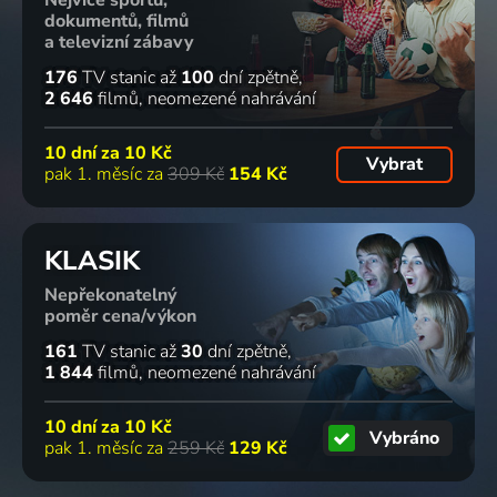
Nejvíce sportu,
dokumentů, filmů
a televizní zábavy
176
TV stanic
až
100
dní zpětně
2 646
filmů
neomezené nahrávání
10 dní za
10 Kč
Vybrat
pak 1. měsíc za
309 Kč
154 Kč
KLASIK
Nepřekonatelný
poměr cena/výkon
161
TV stanic
až
30
dní zpětně
1 844
filmů
neomezené nahrávání
10 dní za
10 Kč
Vybráno
pak 1. měsíc za
259 Kč
129 Kč