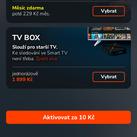
Měsíc zdarma
Vybrat
poté 229 Kč měs.
TV BOX
Slouží pro starší TV.
Ke sledování ve Smart TV
není třeba.
Zjistit více
jednorázově
Vybrat
1 899 Kč
Aktivovat za
10 Kč