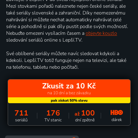
Mezi stovkami pořadů naleznete nejen české seriály, ale
také seriály slovenské a zahraniční. Díky neomezenému
nahrávání si můžete nechat automaticky nahrávat celé
série a pohodlně si pak díly pustit podle svých možností.
Nebuďte omezeni vysílacím časem a
objevte kouzlo
sledování seriálů online s Lepší.TV.
Své oblíbené seriály můžete navíc sledovat kdykoli a
kdekoli. Lepší.TV totiž funguje nejen na televizi, ale také
na telefonu, tabletu nebo počítači.
Zkusit za 10 Kč
na 10 dní a bez závazku
711
176
100
až
dárek
seriálů
TV stanic
dní zpětně