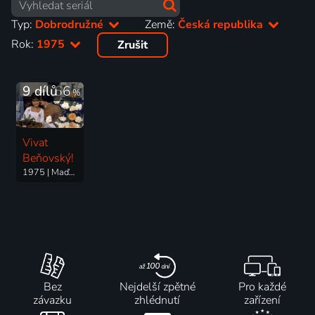
Typ:
Dobrodružné
Země:
Česká republika
Rok:
1975
Zrušit
9 dílů
66
%
Vivat
Beňovský!
1975 | Maďarsko, Československo | Historický, Dobrodružný
Bez
Nejdelší zpětné
Pro každé
závazku
zhlédnutí
zařízení