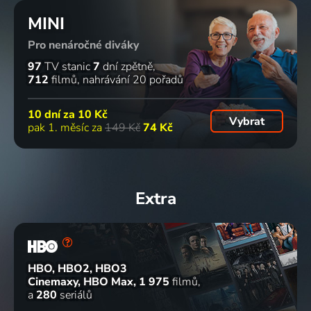
MINI
Pro nenáročné diváky
97
TV stanic
7
dní zpětně
712
filmů
nahrávání 20 pořadů
10 dní za
10 Kč
Vybrat
pak 1. měsíc za
149 Kč
74 Kč
Extra
HBO, HBO2, HBO3
Cinemaxy, HBO Max
1 975
filmů
a
280
seriálů