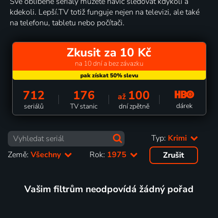
Své oblíbené seriály můžete navíc sledovat kdykoli a
kdekoli. Lepší.TV totiž funguje nejen na televizi, ale také
na telefonu, tabletu nebo počítači.
Zkusit za 10 Kč
na 10 dní a bez závazku
712
176
100
až
dárek
seriálů
TV stanic
dní zpětně
Typ:
Krimi
Země:
Všechny
Rok:
1975
Zrušit
Vašim filtrům neodpovídá žádný pořad