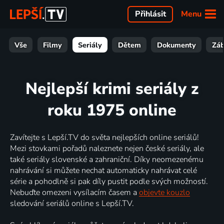
Menu
Přihlásit
Vše
Filmy
Seriály
Dětem
Dokumenty
Zá
Nejlepší krimi seriály z
roku 1975 online
Zavítejte s Lepší.TV do světa nejlepších online seriálů!
Mezi stovkami pořadů naleznete nejen české seriály, ale
také seriály slovenské a zahraniční. Díky neomezenému
nahrávání si můžete nechat automaticky nahrávat celé
série a pohodlně si pak díly pustit podle svých možností.
Nebuďte omezeni vysílacím časem a
objevte kouzlo
sledování seriálů online s Lepší.TV.