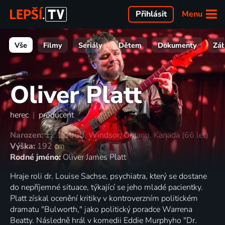
Menu
Přihlásit
Vše
Filmy
Seriály
Dětem
Dokumenty
Zá
Oliver Platt
herec
|
producent
Narozen:
12.1.1960, Windsor, Ontario, Kanada (66 let)
Výška:
192 cm
Rodné jméno:
Oliver James Platt
Hraje roli dr. Louise Sachse, psychiatra, který se dostane
do nepříjemné situace, týkající se jeho mladé pacientky.
Platt získal ocenění kritiky v kontroverzním politickém
dramatu "Bulworth," jako politický poradce Warrena
Beatty. Následně hrál v komedii Eddie Murphyho "Dr.