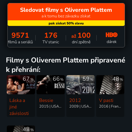
Sledovat filmy s Oliverem Plattem
a k tomu bez závazku získat
9571
176
100
až
dárek
filmů a seriálů
TV stanic
dní zpětně
filmy s Oliverem Plattem připravené
k přehrání:
67
66
59
48
%
%
%
%
Láska a
Bessie
2012
V pasti
jiné
2015 | USA | Drama, Hudební, Životopisný
2009 | USA, Kanada | Science Fiction, Akční, Dobrodružný, Thriller
2016 | Francie, Kanada | Thriller, Drama
závislosti
2010 | USA | Komedie, Drama, Romantický
48
%