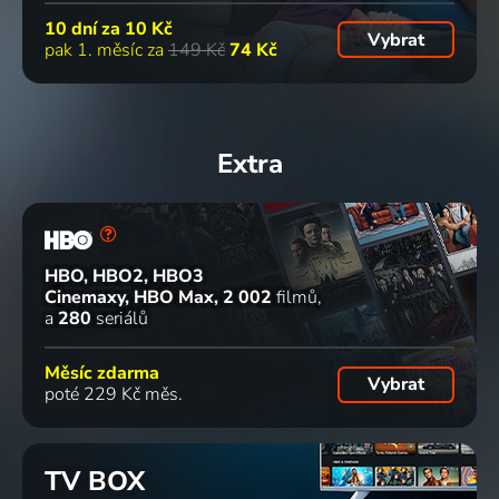
10 dní za
10 Kč
Vybrat
pak 1. měsíc za
149 Kč
74 Kč
Extra
HBO, HBO2, HBO3
Cinemaxy, HBO Max
2 002
filmů
a
280
seriálů
Měsíc zdarma
Vybrat
poté 229 Kč měs.
TV BOX