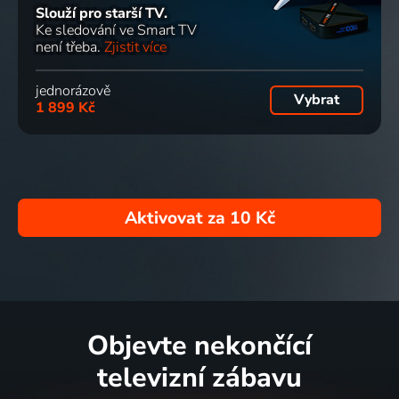
Slouží pro starší TV.
Ke sledování ve Smart TV
není třeba.
Zjistit více
jednorázově
Vybrat
1 899 Kč
Aktivovat za
10 Kč
Objevte nekončící
televizní zábavu