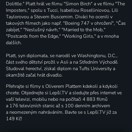
Dolittle." Platt hrál ve filmu "Simon Birch" a ve filmu "The
Imposters," spolu s Tucci, Isabellou Roselliniovou, Lili
Taylorovou a Stevem Buscemim. Diváci ho ocenili v
takových filmech jako např. "Boeing 747 v ohrožení", "Čas
zabíjet," "Neslušný návrh," "Married to the Mob,"
"Postcards from the Edge," "Working Girls," a v mnoha
dalších.
Platt, syn diplomata, se narodil ve Washingtonu, D.C.,
část svého dětství prožil v Asii a na Středním Východě.
Studoval herectví, získal diplom na Tufts University a
okamžitě začal hrát divadlo.
Přehrajte si filmy s Oliverem Plattem kdekoli a kdykoli
chcete. Objednejte si Lepší.TV a sledujte přes internet ve
vaší televizi, mobilu nebo na počítači 4 883 filmů
a 176 televizních stanic až s 100 denním archivem
a neomezeným nahráváním. Bavte se s Lepší.TV již za
149 Kč!