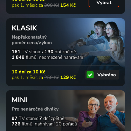
Vybrat
pak 1. měsíc za
309 Kč
154 Kč
KLASIK
Nepřekonatelný
poměr cena/výkon
161
TV stanic
až
30
dní zpětně
1 848
filmů
neomezené nahrávání
10 dní za
10 Kč
Vybráno
pak 1. měsíc za
259 Kč
129 Kč
MINI
Pro nenáročné diváky
97
TV stanic
7
dní zpětně
726
filmů
nahrávání 20 pořadů