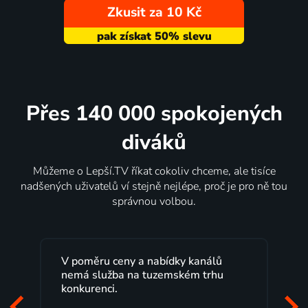
Zkusit za 10 Kč
Přes 140 000 spokojených
diváků
Můžeme o Lepší.TV říkat cokoliv chceme, ale tisíce
nadšených uživatelů ví stejně nejlépe, proč je pro ně tou
správnou volbou.
V poměru ceny a nabídky kanálů
Le
nemá služba na tuzemském trhu
ma
konkurenci.
pr
za