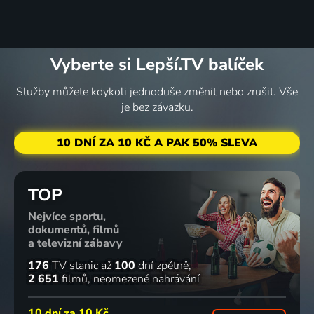
Vyberte si Lepší.TV balíček
Služby můžete kdykoli jednoduše změnit nebo zrušit. Vše
je bez závazku.
10 DNÍ ZA 10 KČ A PAK 50% SLEVA
TOP
Nejvíce sportu,
dokumentů, filmů
a televizní zábavy
176
TV stanic
až
100
dní zpětně
2 651
filmů
neomezené nahrávání
10 dní za
10 Kč