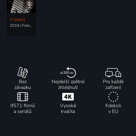
V pasci
2016 | Francie, Kanada | Thriller, Drama
Bez
Nejdelší zpětné
Pro každé
závazku
zhlédnutí
zařízení
9571 filmů
Vysoká
Kdekoli
a seriálů
kvalita
v EU