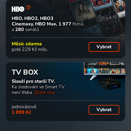
HBO, HBO2, HBO3
Cinemaxy, HBO Max
1 977
filmů
a
280
seriálů
Měsíc zdarma
Vybrat
poté 229 Kč měs.
TV BOX
Slouží pro starší TV.
Ke sledování ve Smart TV
není třeba.
Zjistit více
jednorázově
Vybrat
1 899 Kč