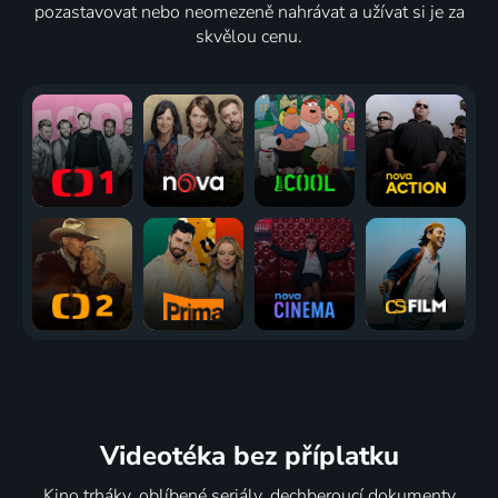
pozastavovat nebo neomezeně nahrávat a užívat si je za
skvělou cenu.
Videotéka
bez příplatku
Kino trháky, oblíbené seriály, dechberoucí dokumenty