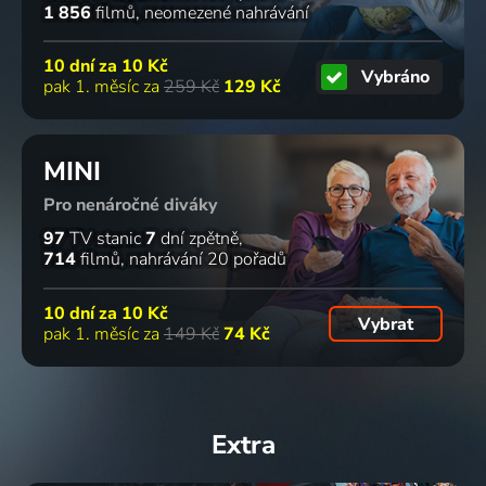
1 856
filmů
neomezené nahrávání
10 dní za
10 Kč
Vybráno
pak 1. měsíc za
259 Kč
129 Kč
MINI
Pro nenáročné diváky
97
TV stanic
7
dní zpětně
714
filmů
nahrávání 20 pořadů
10 dní za
10 Kč
Vybrat
pak 1. měsíc za
149 Kč
74 Kč
Extra