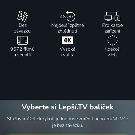
Bez
Nejdelší zpětné
Pro každé
závazku
zhlédnutí
zařízení
9572 filmů
Vysoká
Kdekoli
a seriálů
kvalita
v EU
Vyberte si Lepší.TV balíček
Služby můžete kdykoli jednoduše změnit nebo zrušit. Vše
je bez závazku.