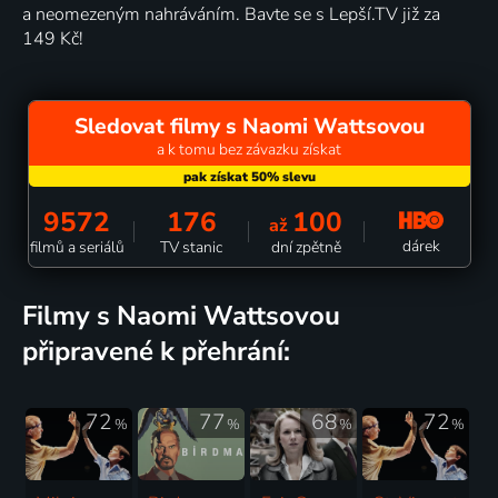
a neomezeným nahráváním. Bavte se s Lepší.TV již za
149 Kč!
Sledovat filmy s Naomi Wattsovou
a k tomu bez závazku získat
9572
176
100
až
dárek
filmů a seriálů
TV stanic
dní zpětně
filmy s Naomi Wattsovou
připravené k přehrání:
72
77
68
72
%
%
%
%