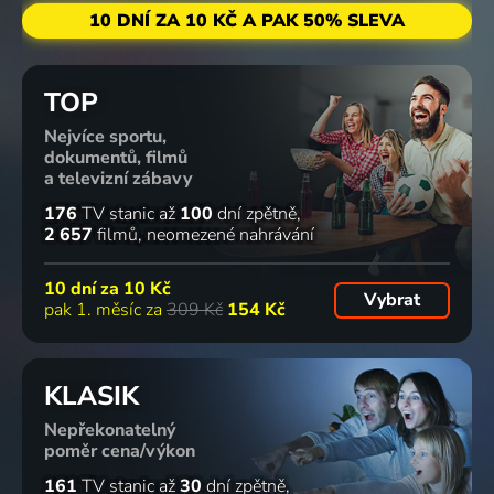
10 DNÍ ZA 10 KČ A PAK 50% SLEVA
TOP
Nejvíce sportu,
dokumentů, filmů
a televizní zábavy
176
TV stanic
až
100
dní zpětně
2 657
filmů
neomezené nahrávání
10 dní za
10 Kč
Vybrat
pak 1. měsíc za
309 Kč
154 Kč
KLASIK
Nepřekonatelný
poměr cena/výkon
161
TV stanic
až
30
dní zpětně