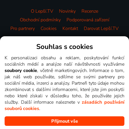
O Lepší.TV
Novinky
Recenze
Obchodní podmínky
Podporovaná zařízení
Pro partnery
Cookies
Kontakt
Darovat Lepší.TV
Videotéka
Souhlas s cookies
K personalizaci obsahu a reklam, poskytování funkcí
sociálních médií a analýze naší návštěvnosti využíváme
soubory cookie
, včetně marketingových. Informace o tom,
jak náš web používáte, sdílíme se svými partnery pro
sociální média, inzerci a analýzy. Partneři tyto údaje mohou
zkombinovat s dalšími informacemi, které jste jim poskytli
nebo které získali v důsledku toho, že používáte jejich
služby. Další informace naleznete v
zásadách používání
souborů cookies
.
Přijmout vše
Copyright © goNET s.r.o. Na tomto webu jsou zobrazovány
obrázky z pořadů TV stanic, které můžete sledovat v Lepší.TV.