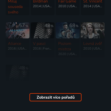
Miluj
Birdman
Fair Game
St. Vincent
souseda
2014 | USA | Drama, Komedie
2010 | USA | Thriller, Akční, Drama, Životopisný
2014 | USA | Komedie, Drama
svého
2014 | USA | Komedie, Drama
57
48
68
68
%
%
%
%
Aliance
V pasci
Poziom
Lovná zvěř
2016 | USA | Science Fiction, Akční, Dobrodružný, Mysteriózní, Thriller
2016 | Francie, Kanada | Thriller, Drama
mistrza
2010 | USA | Thriller, Akční, Drama, Životopisný
2020 | USA | Akční, Mysteriózní, Science Fiction, Thriller
48
%
V pasti
2016 | Francie, Kanada | Thriller, Drama
Zobrazit více pořadů