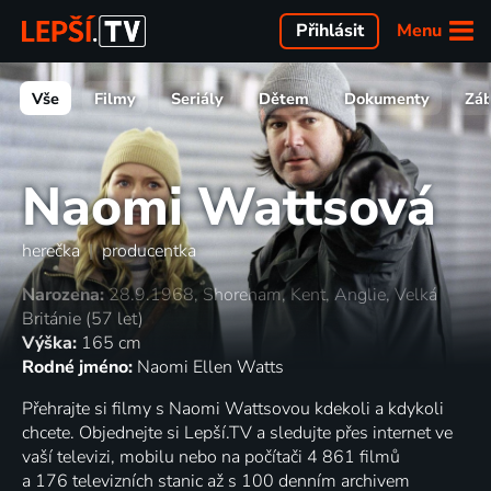
Menu
Přihlásit
Vše
Filmy
Seriály
Dětem
Dokumenty
Zá
Naomi Wattsová
herečka
|
producentka
Narozena:
28.9.1968, Shoreham, Kent, Anglie, Velká
Británie (57 let)
Výška:
165 cm
Rodné jméno:
Naomi Ellen Watts
Přehrajte si filmy s Naomi Wattsovou kdekoli a kdykoli
chcete. Objednejte si Lepší.TV a sledujte přes internet ve
vaší televizi, mobilu nebo na počítači 4 861 filmů
a 176 televizních stanic až s 100 denním archivem