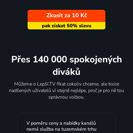
Zkusit za 10 Kč
Přes 140 000 spokojených
diváků
Můžeme o Lepší.TV říkat cokoliv chceme, ale tisíce
nadšených uživatelů ví stejně nejlépe, proč je pro ně tou
správnou volbou.
y kanálů
Lepší.TV sleduji už několik let s
kém trhu
maximální spokojeností. Velký výběr