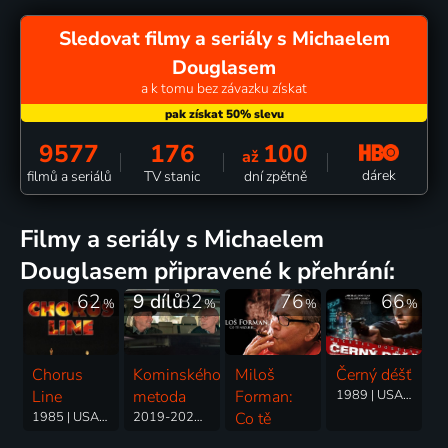
Sledovat filmy a seriály s Michaelem
Douglasem
a k tomu bez závazku získat
9577
176
100
až
dárek
filmů a seriálů
TV stanic
dní zpětně
filmy a seriály s Michaelem
Douglasem připravené k přehrání:
62
9 dílů
82
76
66
%
%
%
%
Chorus
Kominského
Miloš
Černý déšť
Line
metoda
Forman:
1989 | USA | Thriller, Akční, Drama, Krimi
1985 | USA | Muzikály, Drama, Komedie
2019-2021 | USA | Drama, Komedie
Co tě
nezabije...