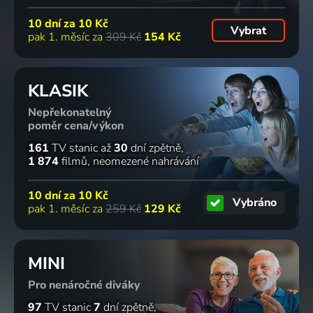
10 dní za
10 Kč
Vybrat
pak 1. měsíc za
309 Kč
154 Kč
KLASIK
Nepřekonatelný
poměr cena/výkon
161
TV stanic
až
30
dní zpětně
1 874
filmů
neomezené nahrávání
10 dní za
10 Kč
Vybráno
pak 1. měsíc za
259 Kč
129 Kč
MINI
Pro nenáročné diváky
97
TV stanic
7
dní zpětně