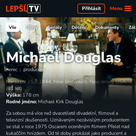
Menu
Přihlásit
Vše
Filmy
Seriály
Dětem
Dokumenty
Zá
Michael Douglas
herec
|
producent
Narozen:
25.9.1944, New Brunswick, New Jersey, USA
(81 let)
Výška:
178 cm
Rodné jméno:
Michael Kirk Douglas
Za sebou má více než dvacetileté divadelní, filmové a
televizní zkušenosti. Uznávaným nezávislým producentem
se stal v roce 1975 Oscarem oceněným filmem Přelet nad
kukaččím hnízdem. Od té doby prokázal jako producent a