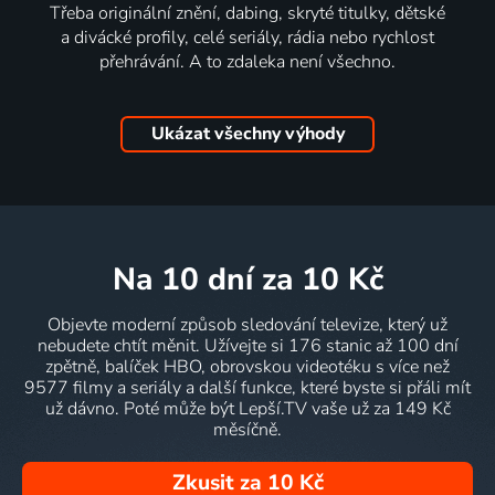
Třeba originální znění, dabing, skryté titulky, dětské
a divácké profily, celé seriály, rádia nebo rychlost
přehrávání. A to zdaleka není všechno.
Ukázat všechny výhody
na 10 dní
za 10 Kč
Objevte moderní způsob sledování televize, který už
nebudete chtít měnit. Užívejte si 176 stanic až 100 dní
zpětně, balíček HBO, obrovskou videotéku s více než
9577 filmy a seriály a další funkce, které byste si přáli mít
už dávno. Poté může být Lepší.TV vaše už za 149 Kč
měsíčně.
Zkusit za 10 Kč