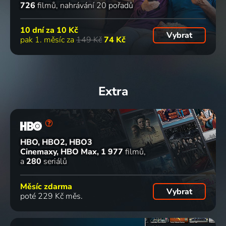
726
filmů
nahrávání 20 pořadů
10 dní za
10 Kč
Vybrat
pak 1. měsíc za
149 Kč
74 Kč
Extra
HBO, HBO2, HBO3
Cinemaxy, HBO Max
1 977
filmů
a
280
seriálů
Měsíc zdarma
Vybrat
poté 229 Kč měs.