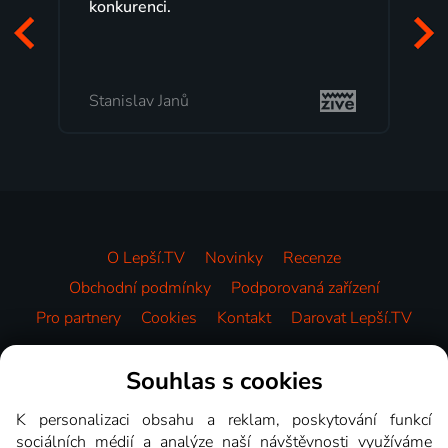
programů a nemuset běžet k TV na
začátek programu, to je přesně to, co
mi vyhovuje.
Milada Tomešová
O Lepší.TV
Novinky
Recenze
Obchodní podmínky
Podporovaná zařízení
Pro partnery
Cookies
Kontakt
Darovat Lepší.TV
Videotéka
Souhlas s cookies
K personalizaci obsahu a reklam, poskytování funkcí
sociálních médií a analýze naší návštěvnosti využíváme