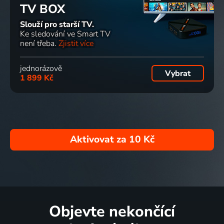
TV BOX
Slouží pro starší TV.
Ke sledování ve Smart TV
není třeba.
Zjistit více
jednorázově
Vybrat
1 899 Kč
Aktivovat za
10 Kč
Objevte nekončící