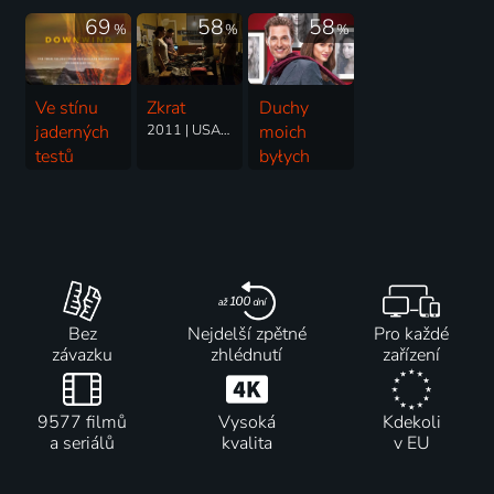
2009 | Česká republika | Životopisný
69
58
58
%
%
%
Ve stínu
Zkrat
Duchy
jaderných
2011 | USA, Irsko | Thriller, Akční, Drama
moich
testů
byłych
2023 | USA
2009 | USA | Komedie, Fantasy, Romantický
Bez
Nejdelší zpětné
Pro každé
závazku
zhlédnutí
zařízení
9577 filmů
Vysoká
Kdekoli
a seriálů
kvalita
v EU