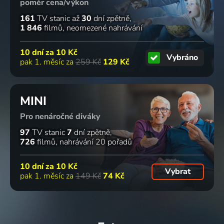
poměr cena/výkon
161
TV stanic
až
30
dní zpětně
1 846
filmů
neomezené nahrávání
10 dní za
10 Kč
Vybráno
pak 1. měsíc za
259 Kč
129 Kč
MINI
Pro nenáročné diváky
97
TV stanic
7
dní zpětně
726
filmů
nahrávání 20 pořadů
10 dní za
10 Kč
Vybrat
pak 1. měsíc za
149 Kč
74 Kč