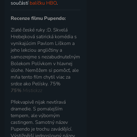
součástí
balíčku HBO
.
Recenze filmu Pupendo:
Zlaté české ruky :D. Skvelá
Hrebejková satirická komédia s
vynikajúcim Pavlom Liškom a
jeho lekciou angličtiny a
samozrejme s nezabudnuteľným
Bolekom Polívkom v hlavnej
úlohe. Nemôžem si pomôcť, ale
mňa tento film chytil viac za
srdce ako Pelísky. 75%
75%
Mistickzz
Překvapivě nijak nevtíravá
dramedie. S pomalejším
tempem, ale výborným
castingem. Samotný název
Pupendo je trochu zavádějící.
Výstižnější jednoslovný název