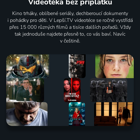
Videotéka
bez příplatku
Kino trháky, oblíbené seriály, dechberoucí dokumenty
i pohádky pro děti. V Lepší.TV videotéce se ročně vystřídá
přes 15 000 různých filmů a tisíce dalších pořadů. Vždy
tak jednoduše najdete přesně to, co vás baví. Navíc
v češtině.