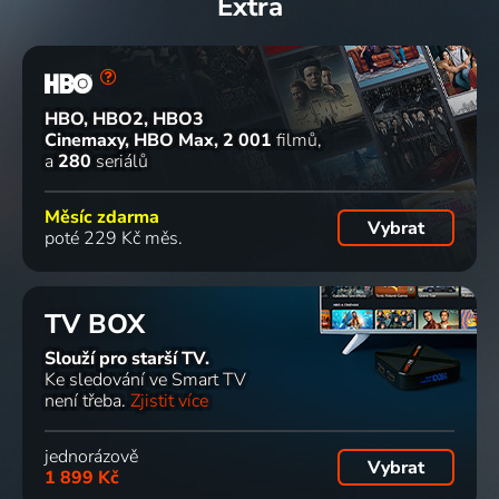
Extra
HBO, HBO2, HBO3
Cinemaxy, HBO Max
2 001
filmů
a
280
seriálů
Měsíc zdarma
Vybrat
poté 229 Kč měs.
TV BOX
Slouží pro starší TV.
Ke sledování ve Smart TV
není třeba.
Zjistit více
jednorázově
Vybrat
1 899 Kč