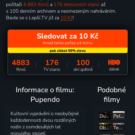
počítači
4 883 filmů
a
176 televizních stanic
až
s 100 denním archivem a neomezeným nahráváním.
Bavte se s Lepší.TV již za
10 Kč
!
Sledovat za 10 Kč
ihned tento pořad a k tomu
4883
176
100
dárek
filmů
TV stanic
dní zpětně
Informace o filmu:
Podobné
Pupendo
filmy
Kultovní vyprávění o neobyčejné
Duše jako kaviár
Pelíšky
každodennosti dvou rozdílných
rodin z osmdesátých let
Občanský průkaz
Teorie tygra
minulého století.