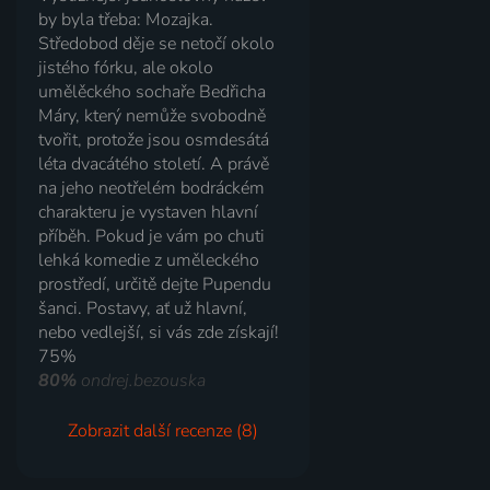
by byla třeba: Mozajka.
Středobod děje se netočí okolo
jistého fórku, ale okolo
umělěckého sochaře Bedřicha
Máry, který nemůže svobodně
tvořit, protože jsou osmdesátá
léta dvacátého století. A právě
na jeho neotřelém bodráckém
charakteru je vystaven hlavní
příběh. Pokud je vám po chuti
lehká komedie z uměleckého
prostředí, určitě dejte Pupendu
šanci. Postavy, ať už hlavní,
nebo vedlejší, si vás zde získají!
75%
80%
ondrej.bezouska
Zobrazit další recenze (8)