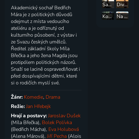
Samotáři
Divoké včely
Akademický sochař Bedřich
Mára je z politických důvodů
Kobry a Užovky
Na střeše
odejmut z místa vedoucího
ateliéru a je odříznutý od
kulturního působení, z výstav i
ze Svazu českých umělců.
Ředitel základní školy Míla
Břečka a jeho žena Magda jsou
protipólem politických názorů.
Snaží se lacině ospravedlňovat i
před dospívajícími dětmi, které
si o rodičích myslí své.
Žánr:
Komedie
,
Drama
Režie:
Jan Hřebejk
Hrají a postavy:
Jaroslav Dušek
(Míla Břečka),
Bolek Polívka
(Bedřich Mácha),
Eva Holubová
(Alena Márová),
Jiří Pecha
(Alois