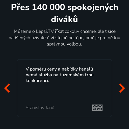
Přes 140 000 spokojených
diváků
Můžeme o Lepší.TV říkat cokoliv chceme, ale tisíce
nadšených uživatelů ví stejně nejlépe, proč je pro ně tou
správnou volbou.
Lepší.TV sleduji už několik let s
maximální spokojeností. Velký výběr
programů a nemuset běžet k TV na
začátek programu, to je přesně to, co
mi vyhovuje.
Milada Tomešová