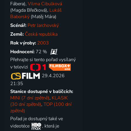
Fábera),
Vilma Cibulková
(Magda Břečková),
Lukáš
Baborský
(Matěj Mára)
Scénář:
Petr Jarchovský
Země:
Česká republika
Rok výroby:
2003
Hodnocení:
72 %
Přehrajte si tento pořad vysílaný
v televizi
29.4.2026
21:35
Stanice dostupné v balíčcích:
MINI (7 dní zpětně)
,
KLASIK
(30 dní zpětně)
,
TOP (100 dní
zpětně)
Pořad je dostupný také ve
videotéce
, která je