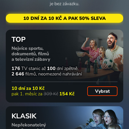
je bez závazku.
10 DNÍ ZA 10 KČ A PAK 50% SLEVA
TOP
Nejvíce sportu,
dokumentů, filmů
a televizní zábavy
176
TV stanic
až
100
dní zpětně
2 646
filmů
neomezené nahrávání
10 dní za
10 Kč
Vybrat
pak 1. měsíc za
309 Kč
154 Kč
KLASIK
Nepřekonatelný