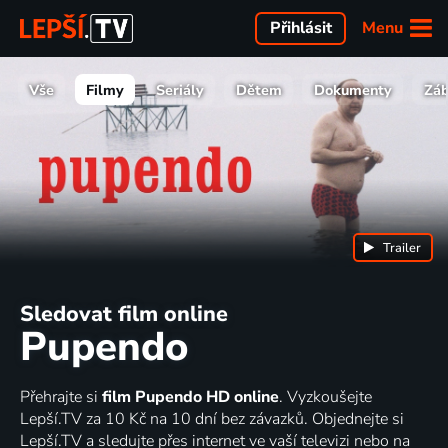
Menu
Přihlásit
Vše
Filmy
Seriály
Dětem
Dokumenty
Zá
Trailer
Sledovat film online
Pupendo
Přehrajte si
film Pupendo HD online
. Vyzkoušejte
Lepší.TV za 10 Kč na 10 dní bez závazků. Objednejte si
Lepší.TV a sledujte přes internet ve vaší televizi nebo na