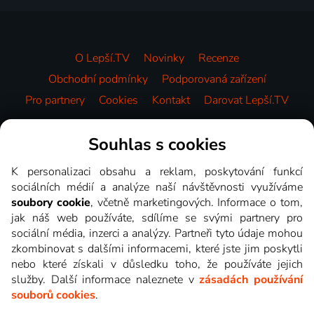
O Lepší.TV
Novinky
Recenze
Obchodní podmínky
Podporovaná zařízení
Pro partnery
Cookies
Kontakt
Darovat Lepší.TV
Videotéka
Souhlas s cookies
K personalizaci obsahu a reklam, poskytování funkcí
sociálních médií a analýze naší návštěvnosti využíváme
soubory cookie
, včetně marketingových. Informace o tom,
jak náš web používáte, sdílíme se svými partnery pro
sociální média, inzerci a analýzy. Partneři tyto údaje mohou
zkombinovat s dalšími informacemi, které jste jim poskytli
nebo které získali v důsledku toho, že používáte jejich
služby. Další informace naleznete v
zásadách používání
souborů cookies
.