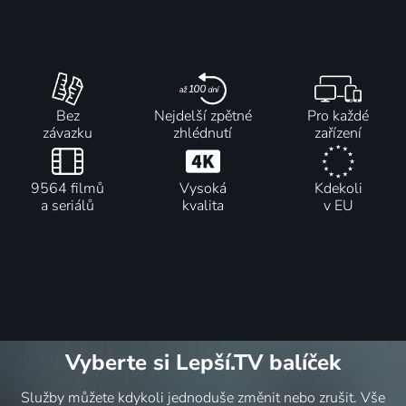
Bez
Nejdelší zpětné
Pro každé
závazku
zhlédnutí
zařízení
9564 filmů
Vysoká
Kdekoli
a seriálů
kvalita
v EU
Vyberte si Lepší.TV balíček
Služby můžete kdykoli jednoduše změnit nebo zrušit. Vše