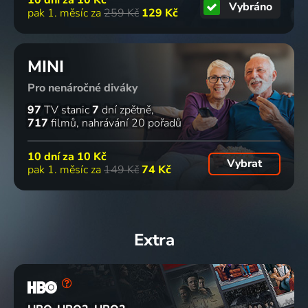
10 dní za
10 Kč
Vybráno
pak 1. měsíc za
259 Kč
129 Kč
MINI
Pro nenáročné diváky
97
TV stanic
7
dní zpětně
717
filmů
nahrávání 20 pořadů
10 dní za
10 Kč
Vybrat
pak 1. měsíc za
149 Kč
74 Kč
Extra