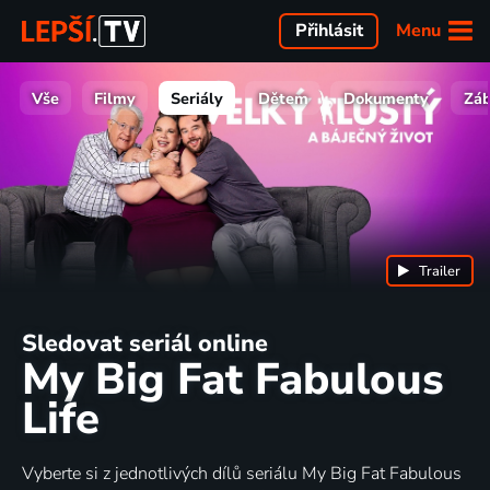
Menu
Přihlásit
Vše
Filmy
Seriály
Dětem
Dokumenty
Zá
Trailer
Sledovat seriál online
My Big Fat Fabulous
Life
Vyberte si z jednotlivých dílů seriálu My Big Fat Fabulous