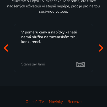
Můžeme o Lepší.TV říkat cokoliv chceme, ale tisíce
nadšených uživatelů ví stejně nejlépe, proč je pro ně tou
správnou volbou.
Lepší.TV sleduji už několik let s
maximální spokojeností. Velký výběr
programů a nemuset běžet k TV na
začátek programu, to je přesně to, co
mi vyhovuje.
Milada Tomešová
O Lepší.TV
Novinky
Recenze