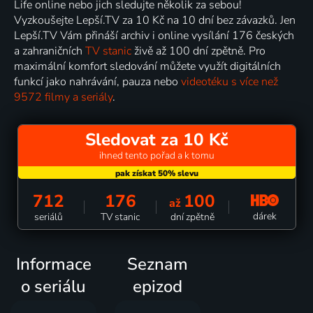
Life online nebo jich sledujte několik za sebou!
Vyzkoušejte Lepší.TV za 10 Kč na 10 dní bez závazků. Jen
Lepší.TV Vám přináší archiv i online vysílání 176 českých
a zahraničních
TV stanic
živě až 100 dní zpětně. Pro
maximální komfort sledování můžete využít digitálních
funkcí jako nahrávání, pauza nebo
videotéku s více než
9572 filmy a seriály
.
Sledovat za 10 Kč
ihned tento pořad a k tomu
712
176
100
až
dárek
seriálů
TV stanic
dní zpětně
Informace
Seznam
o seriálu
epizod