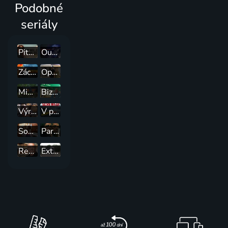
Podobné
seriály
Pitbulové a propuštění trestanci
Outrageous 911
Záchrana statku
Opravou ke kráse: Přívětivý hostinec
Miniaturní luxus
Bizarní jídla: Lahodné destinace
Výrobci načerno páleného alkoholu: Obchod s whisky
V pěkné bryndě
Souboj starožitníků
Paranormální akta
Restaurant: Impossible
Extrémní obytné vozy