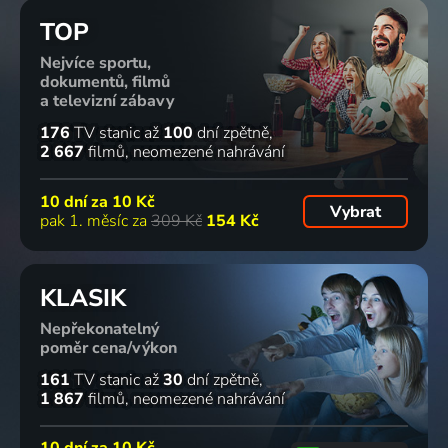
TOP
Nejvíce sportu,
dokumentů, filmů
a televizní zábavy
176
TV stanic
až
100
dní zpětně
2 667
filmů
neomezené nahrávání
10 dní za
10 Kč
Vybrat
pak 1. měsíc za
309 Kč
154 Kč
KLASIK
Nepřekonatelný
poměr cena/výkon
161
TV stanic
až
30
dní zpětně
1 867
filmů
neomezené nahrávání