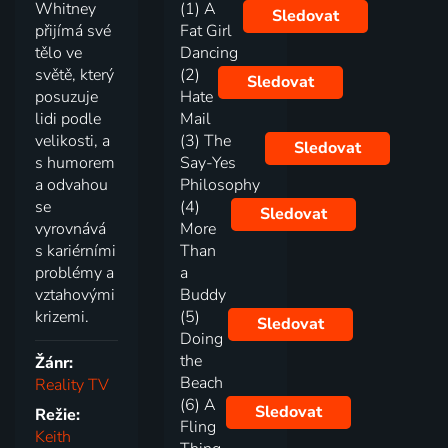
Whitney
(1) A
Sledovat
přijímá své
Fat Girl
tělo ve
Dancing
světě, který
(2)
Sledovat
posuzuje
Hate
lidi podle
Mail
velikosti, a
(3) The
Sledovat
s humorem
Say-Yes
a odvahou
Philosophy
se
(4)
Sledovat
vyrovnává
More
s kariérními
Than
problémy a
a
vztahovými
Buddy
krizemi.
(5)
Sledovat
Doing
the
Žánr:
Beach
Reality TV
(6) A
Sledovat
Režie:
Fling
Keith