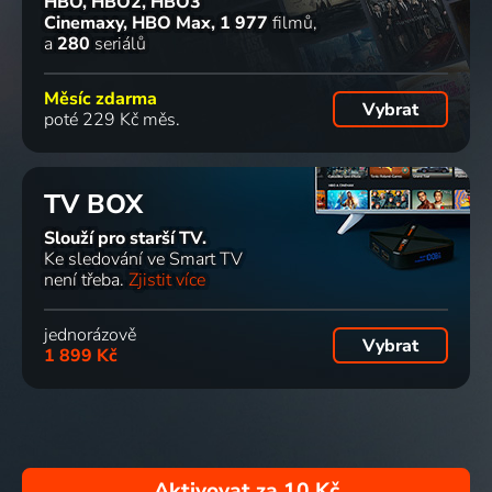
HBO, HBO2, HBO3
Cinemaxy, HBO Max
1 977
filmů
a
280
seriálů
Měsíc zdarma
Vybrat
poté 229 Kč měs.
TV BOX
Slouží pro starší TV.
Ke sledování ve Smart TV
není třeba.
Zjistit více
jednorázově
Vybrat
1 899 Kč
Aktivovat za
10 Kč