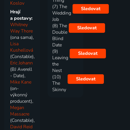
Thing
Koslov
(7) The
Sledovat
Hrají
Wedding
a postavy:
Job
Whitney
(8) The
Sledovat
Way Thore
Double
(ona sama),
Blind
Lisa
Date
Kushellová
(9)
Sledovat
(Constable),
Leaving
Eric Johann
the
(BJ Averell
Nest
- Date),
(10)
Sledovat
Mike Kane
The
(on-
Skinny
výkonný
producent),
Megan
Massacre
(Constable),
David Reid