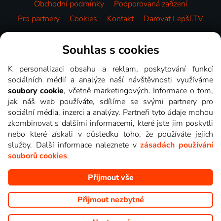
Obchodní podmínky
Podporovaná zařízení
Pro partnery
Cookies
Kontakt
Darovat Lepší.TV
Videotéka
Souhlas s cookies
K personalizaci obsahu a reklam, poskytování funkcí
sociálních médií a analýze naší návštěvnosti využíváme
soubory cookie
, včetně marketingových. Informace o tom,
jak náš web používáte, sdílíme se svými partnery pro
sociální média, inzerci a analýzy. Partneři tyto údaje mohou
zkombinovat s dalšími informacemi, které jste jim poskytli
nebo které získali v důsledku toho, že používáte jejich
služby. Další informace naleznete v
zásadách používání
souborů cookies
.
Přijmout vše
Copyright © goNET s.r.o. Na tomto webu jsou zobrazovány
obrázky z pořadů TV stanic, které můžete sledovat v Lepší.TV.
Přijmout nezbytné