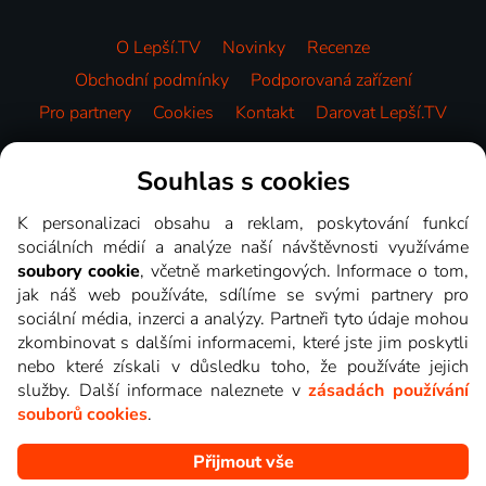
O Lepší.TV
Novinky
Recenze
Obchodní podmínky
Podporovaná zařízení
Pro partnery
Cookies
Kontakt
Darovat Lepší.TV
Videotéka
Souhlas s cookies
K personalizaci obsahu a reklam, poskytování funkcí
sociálních médií a analýze naší návštěvnosti využíváme
soubory cookie
, včetně marketingových. Informace o tom,
jak náš web používáte, sdílíme se svými partnery pro
sociální média, inzerci a analýzy. Partneři tyto údaje mohou
zkombinovat s dalšími informacemi, které jste jim poskytli
nebo které získali v důsledku toho, že používáte jejich
služby. Další informace naleznete v
zásadách používání
souborů cookies
.
Přijmout vše
Copyright © goNET s.r.o. Na tomto webu jsou zobrazovány
obrázky z pořadů TV stanic, které můžete sledovat v Lepší.TV.