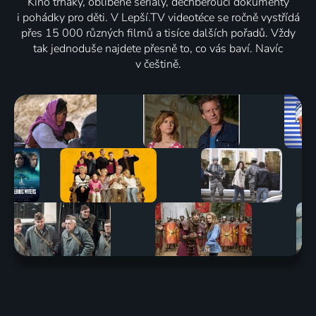
Kino trháky, oblíbené seriály, dechberoucí dokumenty
i pohádky pro děti. V Lepší.TV videotéce se ročně vystřídá
přes 15 000 různých filmů a tisíce dalších pořadů. Vždy
tak jednoduše najdete přesně to, co vás baví. Navíc
v češtině.