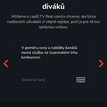
diváků
Můžeme o Lepší.TV říkat cokoliv chceme, ale tisíce
nadšených uživatelů ví stejně nejlépe, proč je pro ně tou
správnou volbou.
Lepší.TV sleduji už několik let s
maximální spokojeností. Velký výběr
programů a nemuset běžet k TV na
začátek programu, to je přesně to, co
mi vyhovuje.
Milada Tomešová