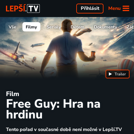
Menu
Přihlásit
Vše
Filmy
Seriály
Dětem
Dokumenty
Zá
Trailer
Film
Free Guy: Hra na
hrdinu
Tento pořad v současné době není možné v Lepší.TV