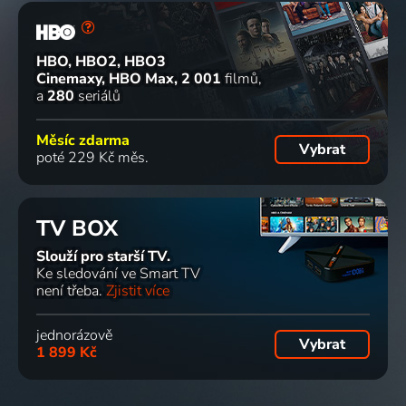
HBO, HBO2, HBO3
Cinemaxy, HBO Max
2 001
filmů
a
280
seriálů
Měsíc zdarma
Vybrat
poté 229 Kč měs.
TV BOX
Slouží pro starší TV.
Ke sledování ve Smart TV
není třeba.
Zjistit více
jednorázově
Vybrat
1 899 Kč