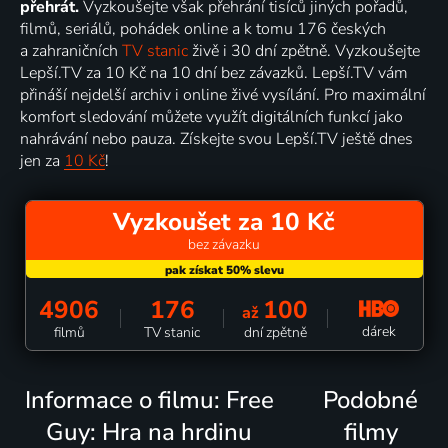
přehrát.
Vyzkoušejte však přehrání tisíců jiných pořadů,
filmů, seriálů, pohádek online a k tomu 176 českých
a zahraničních
TV stanic
živě i 30 dní zpětně. Vyzkoušejte
Lepší.TV za 10 Kč na 10 dní bez závazků. Lepší.TV vám
přináší nejdelší archiv i online živé vysílání. Pro maximální
komfort sledování můžete využít digitálních funkcí jako
nahrávání nebo pauza. Získejte svou Lepší.TV ještě dnes
jen za
10 Kč
!
Vyzkoušet za 10 Kč
bez závazku
4906
176
100
až
dárek
filmů
TV stanic
dní zpětně
Informace o filmu: Free
Podobné
Guy: Hra na hrdinu
filmy