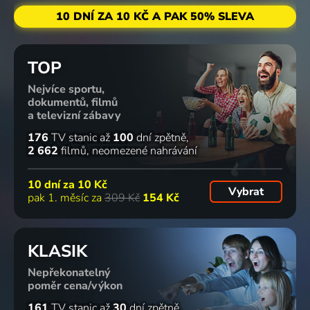
10 DNÍ ZA 10 KČ A PAK 50% SLEVA
TOP
Nejvíce sportu,
dokumentů, filmů
a televizní zábavy
176
TV stanic
až
100
dní zpětně
2 662
filmů
neomezené nahrávání
10 dní za
10 Kč
Vybrat
pak 1. měsíc za
309 Kč
154 Kč
KLASIK
Nepřekonatelný
poměr cena/výkon
161
TV stanic
až
30
dní zpětně