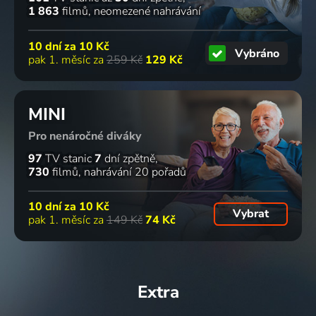
1 863
filmů
neomezené nahrávání
10 dní za
10 Kč
Vybráno
pak 1. měsíc za
259 Kč
129 Kč
MINI
Pro nenáročné diváky
97
TV stanic
7
dní zpětně
730
filmů
nahrávání 20 pořadů
10 dní za
10 Kč
Vybrat
pak 1. měsíc za
149 Kč
74 Kč
Extra