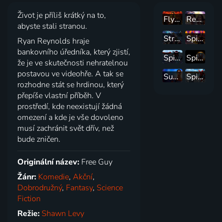
Život je příliš krátký na to,
Flynn Carsen: Honba za Kopím osudu
Ready Player One: Hra začíná
abyste stali stranou.
Strážci Galaxie
Spider-Man: Napříč paralelními světy
Ryan Reynolds hraje
bankovního úředníka, který zjistí,
Spider-Man: Paralelní světy
Spider-Man: Bez domova
že je ve skutečnosti nehratelnou
postavou ve videohře. A tak se
Superman
Spider-Man: Homecoming
rozhodne stát se hrdinou, který
přepíše vlastní příběh. V
prostředí, kde neexistují žádná
omezení a kde je vše dovoleno
musí zachránit svět dřív, než
bude zničen.
Originální název:
Free Guy
Žánr:
Komedie
,
Akční
,
Dobrodružný
,
Fantasy
,
Science
Fiction
Režie:
Shawn Levy