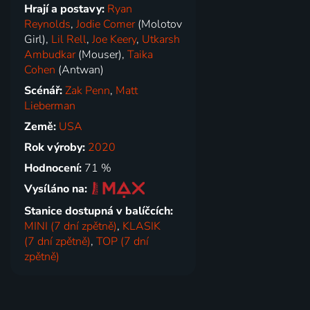
Hrají a postavy:
Ryan
Reynolds
,
Jodie Comer
(Molotov
Girl),
Lil Rell
,
Joe Keery
,
Utkarsh
Ambudkar
(Mouser),
Taika
Cohen
(Antwan)
Scénář:
Zak Penn
,
Matt
Lieberman
Země:
USA
Rok výroby:
2020
Hodnocení:
71 %
Vysíláno na:
Stanice dostupná v balíčcích:
MINI (7 dní zpětně)
,
KLASIK
(7 dní zpětně)
,
TOP (7 dní
zpětně)