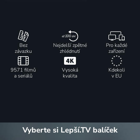
Bez
Nejdelší zpětné
Pro každé
závazku
zhlédnutí
zařízení
9571 filmů
Vysoká
Kdekoli
a seriálů
kvalita
v EU
Vyberte si Lepší.TV balíček