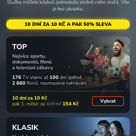
Služby můžete kdykoli jednoduše změnit nebo zrušit. Vše
je bez závazku.
10 DNÍ ZA 10 KČ A PAK 50% SLEVA
TOP
Nejvíce sportu,
dokumentů, filmů
a televizní zábavy
176
TV stanic
až
100
dní zpětně
2 660
filmů
neomezené nahrávání
10 dní za
10 Kč
Vybrat
pak 1. měsíc za
309 Kč
154 Kč
KLASIK