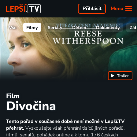
Menu
Přihlásit
Vše
Filmy
Seriály
Dětem
Dokumenty
Zá
Trailer
Film
Divočina
Tento pořad v současné době není možné v Lepší.TV
přehrát.
Vyzkoušejte však přehrání tisíců jiných pořadů,
filmů, seriálů, pohádek online a k tomu 176 českých