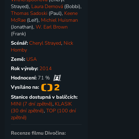
Strayed),
Laura Dernová
(Bobbi),
Thomas Sadoski
(Paul),
Keene
McRae
(Leif),
Michiel Huisman
(Jonathan),
W. Earl Brown
(Frank)
Scénář:
Cheryl Strayed
,
Nick
Hornby
Země:
USA
Rok výroby:
2014
Hodnocení:
71 %
Vysíláno na:
Stanice dostupná v balíčcích:
MINI (7 dní zpětně)
,
KLASIK
(30 dní zpětně)
,
TOP (100 dní
zpětně)
Recenze filmu Divočina: