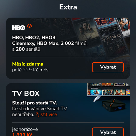
Extra
HBO, HBO2, HBO3
Cinemaxy, HBO Max
2 002
filmů
a
280
seriálů
Měsíc zdarma
Vybrat
poté 229 Kč měs.
TV BOX
Slouží pro starší TV.
Ke sledování ve Smart TV
není třeba.
Zjistit více
jednorázově
Vybrat
1 899 Kč