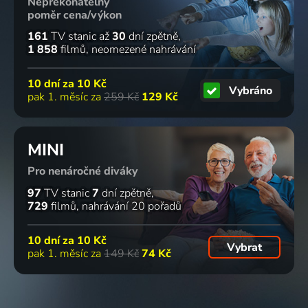
Nepřekonatelný
poměr cena/výkon
161
TV stanic
až
30
dní zpětně
1 858
filmů
neomezené nahrávání
10 dní za
10 Kč
Vybráno
pak 1. měsíc za
259 Kč
129 Kč
MINI
Pro nenáročné diváky
97
TV stanic
7
dní zpětně
729
filmů
nahrávání 20 pořadů
10 dní za
10 Kč
Vybrat
pak 1. měsíc za
149 Kč
74 Kč