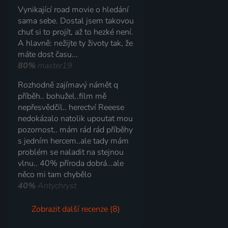
Vynikající road movie o hledání
sama sebe. Dostal jsem takovou
chuť si to projít, až to hezké není.
A hlavně: nežijte ty životy tak, že
máte dost času...
80%
master19
Rozhodně zajímavý námět q
příběh.. bohužel..film mě
nepřesvědčil.. herectví Reeese
nedokázalo natolik upoutat mou
pozornost.. mám rád rád příběhy
s jedním hercem..ale tady mám
problém se naladit na stejnou
vlnu.. 40% příroda dobrá...ale
něco mi tam chybělo
40%
Antychryst
Zobrazit další recenze (8)