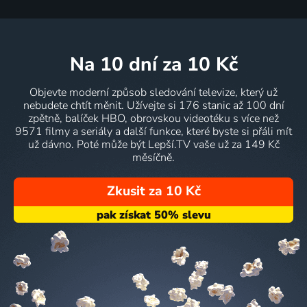
na 10 dní
za 10 Kč
Objevte moderní způsob sledování televize, který už
nebudete chtít měnit. Užívejte si 176 stanic až 100 dní
zpětně, balíček HBO, obrovskou videotéku s více než
9571 filmy a seriály a další funkce, které byste si přáli mít
už dávno. Poté může být Lepší.TV vaše už za 149 Kč
měsíčně.
Zkusit za 10 Kč