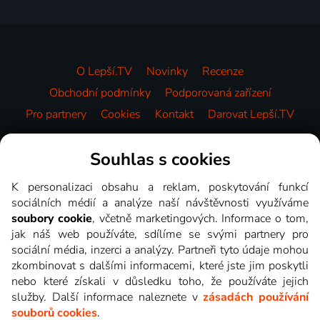
O Lepší.TV
Novinky
Recenze
Obchodní podmínky
Podporovaná zařízení
Pro partnery
Cookies
Kontakt
Darovat Lepší.TV
Videotéka
Souhlas s cookies
K personalizaci obsahu a reklam, poskytování funkcí
sociálních médií a analýze naší návštěvnosti využíváme
soubory cookie
, včetně marketingových. Informace o tom,
jak náš web používáte, sdílíme se svými partnery pro
sociální média, inzerci a analýzy. Partneři tyto údaje mohou
zkombinovat s dalšími informacemi, které jste jim poskytli
nebo které získali v důsledku toho, že používáte jejich
služby. Další informace naleznete v
zásadách používání
souborů cookies
.