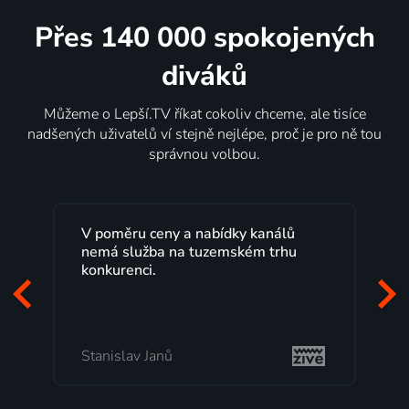
Přes 140 000 spokojených
diváků
Můžeme o Lepší.TV říkat cokoliv chceme, ale tisíce
nadšených uživatelů ví stejně nejlépe, proč je pro ně tou
správnou volbou.
Lepší.TV sleduji už několik let s
maximální spokojeností. Velký výběr
programů a nemuset běžet k TV na
začátek programu, to je přesně to, co
mi vyhovuje.
Milada Tomešová