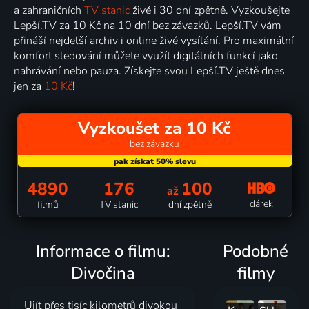
a zahraničních
TV stanic
živě i 30 dní zpětně. Vyzkoušejte
Lepší.TV za 10 Kč na 10 dní bez závazků. Lepší.TV vám
přináší nejdelší archiv i online živé vysílání. Pro maximální
komfort sledování můžete využít digitálních funkcí jako
nahrávání nebo pauza. Získejte svou Lepší.TV ještě dnes
jen za
10 Kč
!
Vyzkoušet za 10 Kč
bez závazku
4890
176
100
až
dárek
filmů
TV stanic
dní zpětně
Informace o filmu:
Podobné
Divočina
filmy
Ujít přes tisíc kilometrů divokou