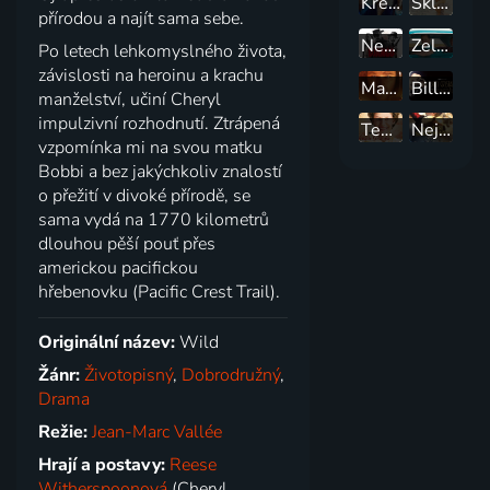
Krev šampiona
Skleněný zámek
přírodou a najít sama sebe.
Nespoutaný Django
Zelená kniha
Po letech lehkomyslného života,
závislosti na heroinu a krachu
Marťan
Billy Crystal: 700 nedělí
manželství, učiní Cheryl
impulzivní rozhodnutí. Ztrápená
Temple Grandinová
Největší showman
vzpomínka mi na svou matku
Bobbi a bez jakýchkoliv znalostí
o přežití v divoké přírodě, se
sama vydá na 1770 kilometrů
dlouhou pěší pouť přes
americkou pacifickou
hřebenovku (Pacific Crest Trail).
Originální název:
Wild
Žánr:
Životopisný
,
Dobrodružný
,
Drama
Režie:
Jean-Marc Vallée
Hrají a postavy:
Reese
Witherspoonová
(Cheryl