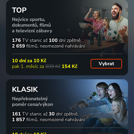
TOP
Nejvíce sportu,
dokumentů, filmů
a televizní zábavy
176
TV stanic
až
100
dní zpětně
2 659
filmů
neomezené nahrávání
10 dní za
10 Kč
Vybrat
pak 1. měsíc za
309 Kč
154 Kč
KLASIK
Nepřekonatelný
poměr cena/výkon
161
TV stanic
až
30
dní zpětně
1 857
filmů
neomezené nahrávání