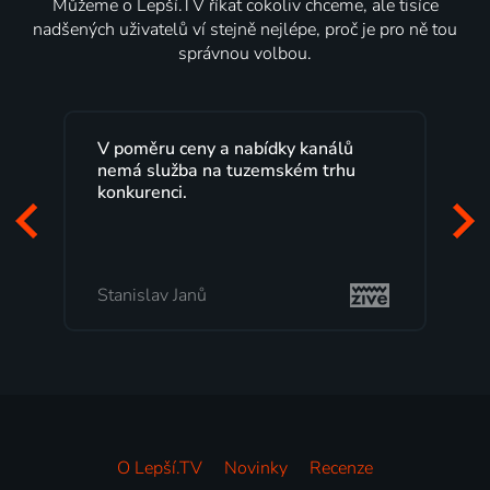
Můžeme o Lepší.TV říkat cokoliv chceme, ale tisíce
nadšených uživatelů ví stejně nejlépe, proč je pro ně tou
správnou volbou.
eny a nabídky kanálů
Lepší.TV sleduji už několi
a na tuzemském trhu
maximální spokojeností.
programů a nemuset běž
začátek programu, to je 
mi vyhovuje.
anů
Milada Tomešová
O Lepší.TV
Novinky
Recenze