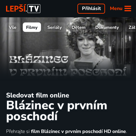
Menu
Přihlásit
Vše
Filmy
Seriály
Dětem
Dokumenty
Zá
Sledovat film online
Blázinec v prvním
poschodí
Přehrajte si
film Blázinec v prvním poschodí HD online
.