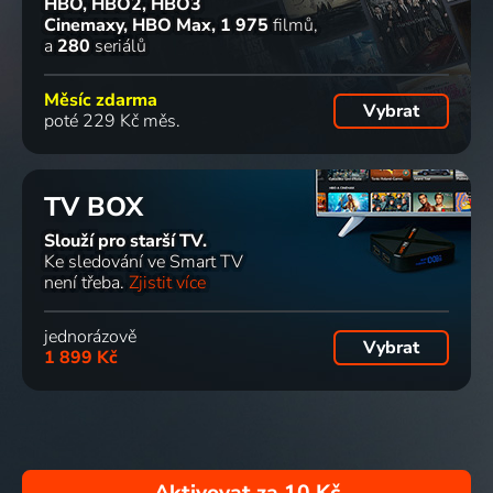
HBO, HBO2, HBO3
Cinemaxy, HBO Max
1 975
filmů
a
280
seriálů
Měsíc zdarma
Vybrat
poté 229 Kč měs.
TV BOX
Slouží pro starší TV.
Ke sledování ve Smart TV
není třeba.
Zjistit více
jednorázově
Vybrat
1 899 Kč