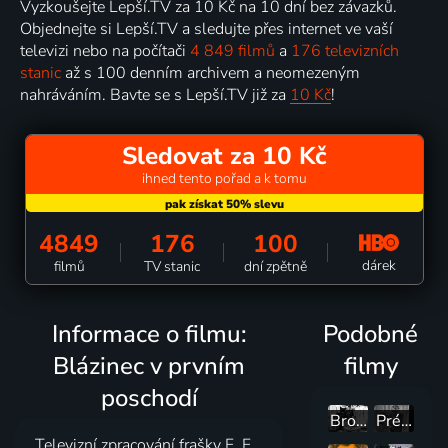
Vyzkoušejte Lepší.TV za 10 Kč na 10 dní bez závazků.
Objednejte si Lepší.TV a sledujte přes internet ve vaší
televizi nebo na počítači
4 849 filmů
a
176 televizních
stanic
až s 100 denním archivem a neomezeným
nahráváním. Bavte se s Lepší.TV již za
10 Kč
!
Sledovat za 10 Kč
ihned tento pořad a k tomu
4849
176
100
dárek
filmů
TV stanic
dní zpětně
Informace o filmu:
Podobné
Blázinec v prvním
filmy
poschodí
Brouk v hlavě
Prémie
Televizní zpracování frašky F. F.