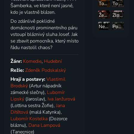
Touha Sherlocka Holmese
To byla svatba, strýčku
Šamberka, ve které není jasné,
kdo je vlastně blázen.
Ženu ani květinou neuhodíš
Zločin v šantánu
Do zdánlivě poklidné
Nevěsta
Poslední leč Alfonse Karáska
domácnosti prominentního páru
vstoupí bláznivý sluha Josef. Jak
se zbavit pomocníka, který místo
řádu nastolil chaos?
Žánr:
Komedie
,
Hudební
Režie:
Zdeněk Podskalský
Hrají a postavy:
Vlastimil
Brodský
(Artur nápadník
zámecké slečny),
Lubomír
Lipský
(Jaroslav),
Iva Janžurová
(Lottina sestra Žofie),
Jana
Dítětová
(malá Katynka),
Lubomír Kostelka
(Dozorce
bláznu),
Dana Lampová
(Tanecnice)