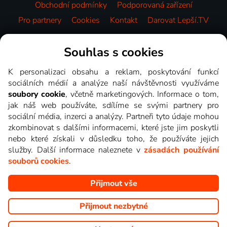
Obchodní podmínky
Podporovaná zařízení
Pro partnery
Cookies
Kontakt
Darovat Lepší.TV
Videotéka
Souhlas s cookies
K personalizaci obsahu a reklam, poskytování funkcí
sociálních médií a analýze naší návštěvnosti využíváme
soubory cookie
, včetně marketingových. Informace o tom,
jak náš web používáte, sdílíme se svými partnery pro
sociální média, inzerci a analýzy. Partneři tyto údaje mohou
zkombinovat s dalšími informacemi, které jste jim poskytli
nebo které získali v důsledku toho, že používáte jejich
služby. Další informace naleznete v
zásadách používání
souborů cookies
.
Přijmout vše
Copyright © goNET s.r.o. Na tomto webu jsou zobrazovány
obrázky z pořadů TV stanic, které můžete sledovat v Lepší.TV.
Přijmout nezbytné