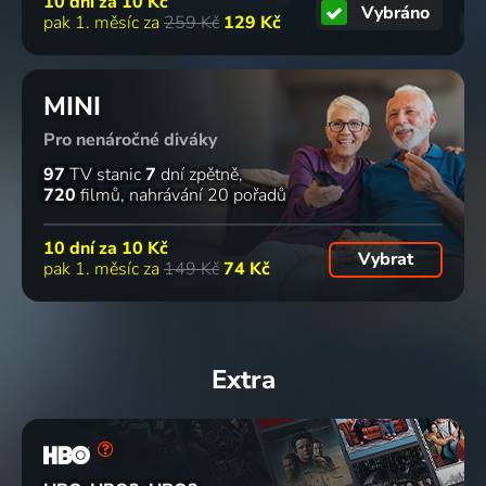
10 dní za
10 Kč
Vybráno
pak 1. měsíc za
259 Kč
129 Kč
MINI
Pro nenáročné diváky
97
TV stanic
7
dní zpětně
720
filmů
nahrávání 20 pořadů
10 dní za
10 Kč
Vybrat
pak 1. měsíc za
149 Kč
74 Kč
Extra