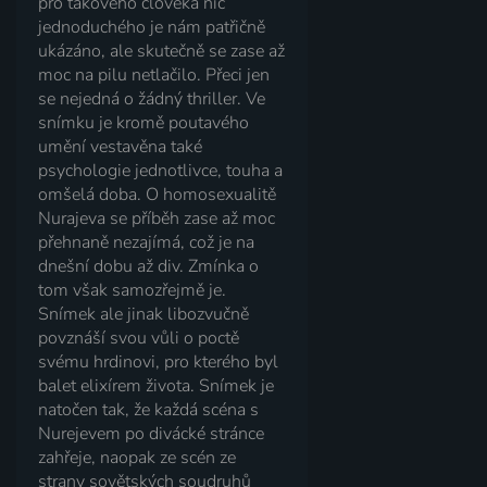
pro takového člověka nic
jednoduchého je nám patřičně
ukázáno, ale skutečně se zase až
moc na pilu netlačilo. Přeci jen
se nejedná o žádný thriller. Ve
snímku je kromě poutavého
umění vestavěna také
psychologie jednotlivce, touha a
omšelá doba. O homosexualitě
Nurajeva se příběh zase až moc
přehnaně nezajímá, což je na
dnešní dobu až div. Zmínka o
tom však samozřejmě je.
Snímek ale jinak libozvučně
povznáší svou vůli o poctě
svému hrdinovi, pro kterého byl
balet elixírem života. Snímek je
natočen tak, že každá scéna s
Nurejevem po divácké stránce
zahřeje, naopak ze scén ze
strany sovětských soudruhů