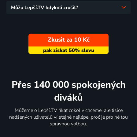
Můžu Lepší.TV kdykoli zrušit?
Zkusit za 10 Kč
Přes 140 000 spokojených
diváků
Můžeme o Lepší.TV říkat cokoliv chceme, ale tisíce
nadšených uživatelů ví stejně nejlépe, proč je pro ně tou
správnou volbou.