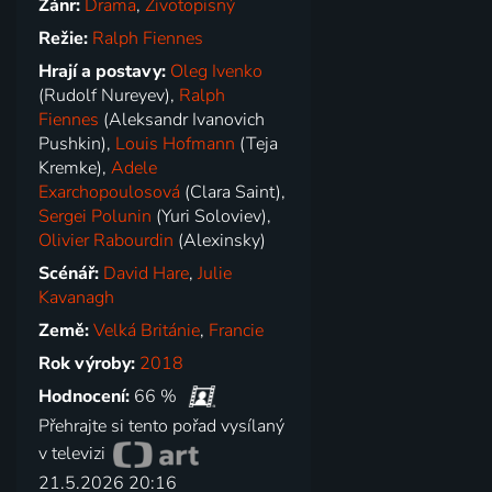
Žánr:
Drama
,
Životopisný
Režie:
Ralph Fiennes
Hrají a postavy:
Oleg Ivenko
(Rudolf Nureyev),
Ralph
Fiennes
(Aleksandr Ivanovich
Pushkin),
Louis Hofmann
(Teja
Kremke),
Adele
Exarchopoulosová
(Clara Saint),
Sergei Polunin
(Yuri Soloviev),
Olivier Rabourdin
(Alexinsky)
Scénář:
David Hare
,
Julie
Kavanagh
Země:
Velká Británie
,
Francie
Rok výroby:
2018
Hodnocení:
66 %
Přehrajte si tento pořad vysílaný
v televizi
21.5.2026 20:16