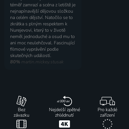
téměř zamrazí a scéna z letiště je
nejnapínavější dějovou složkou
na celém dějství. Natočilo se to
zkrátka s plným respektem k
Nurejevovi, který to v životě
neměl jednoduché a osud mu to
ani moc neulehčoval. Fascinující
filmové vyprávění podle
skutečných událostí.
80%
martin.mickey.stusak
Bez
Nejdelší zpětné
Pro každé
závazku
zhlédnutí
zařízení