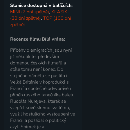
Stanice dostupná v balíčcích:
MINI (7 dní zpětně)
,
KLASIK
(30 dní zpětně)
,
TOP (100 dní
zpětně)
Recenze filmu Bílá vrána:
Příběhy o emigracích jsou nyní
již několik let především
doménou českých filmařů a
stále tomu není konec. Do
stejného námětu se pustila i
Velká Británie v koprodukci s
Francií a společně odvyprávěli
příběh ruského tanečníka baletu
Rudolfa Nurejeva, kterak se
vzepřel sovětskému systému,
využil hostujícího vystoupení ve
Francii a požádal o politický
azyl. Snímek je v