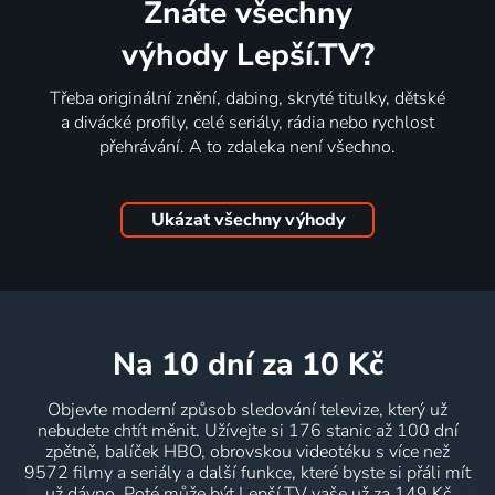
Znáte všechny
výhody Lepší.TV?
Třeba originální znění, dabing, skryté titulky, dětské
a divácké profily, celé seriály, rádia nebo rychlost
přehrávání. A to zdaleka není všechno.
Ukázat všechny výhody
na 10 dní
za 10 Kč
Objevte moderní způsob sledování televize, který už
nebudete chtít měnit. Užívejte si 176 stanic až 100 dní
zpětně, balíček HBO, obrovskou videotéku s více než
9572 filmy a seriály a další funkce, které byste si přáli mít
už dávno. Poté může být Lepší.TV vaše už za 149 Kč