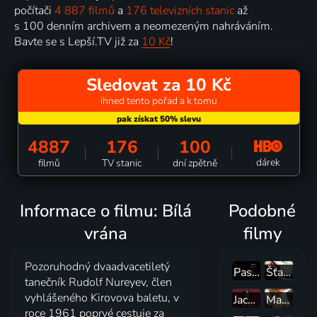
počítači
4 887 filmů
a
176 televizních stanic
až
s 100 denním archivem a neomezeným nahráváním.
Bavte se s Lepší.TV již za
10 Kč
!
Sledovat za 10 Kč
ihned tento pořad a k tomu
4887
176
100
dárek
filmů
TV stanic
dní zpětně
Informace o filmu: Bílá
Podobné
vrána
filmy
Pozoruhodný dvaadvacetiletý
Pasolini
Šťastný princ
tanečník Rudolf Nureyev, člen
vyhlášeného Kirovova baletu, v
Jackie
Maria Montessori
roce 1961 poprvé cestuje za