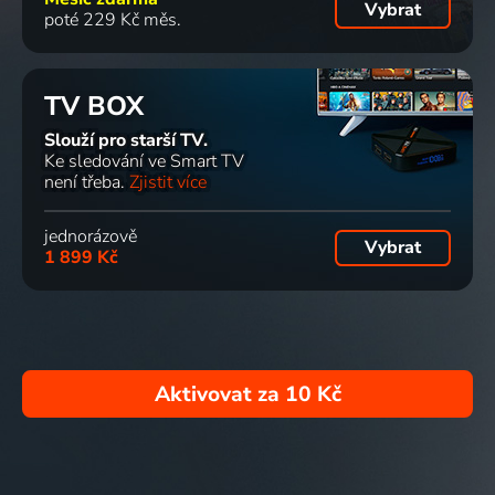
Vybrat
poté 229 Kč měs.
TV BOX
Slouží pro starší TV.
Ke sledování ve Smart TV
není třeba.
Zjistit více
jednorázově
Vybrat
1 899 Kč
Aktivovat za
10 Kč