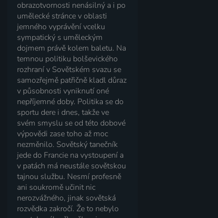
obrazotvornosti nenásilný a i po
umělecké stránce v oblasti
jemného vyprávění vcelku
sympatický s uměleckým
dojmem právě kolem baletu. Na
temnou politiku bolševického
rozhraní v Sovětském svazu se
samozřejmě patřičně kladl důraz
v působnosti vyniknutí oné
nepříjemné doby. Politika se do
sportu dere i dnes, takže ve
svém smyslu se od této dobové
výpovědi zase toho až moc
nezměnilo. Sovětský tanečník
jede do Francie na vystoupení a
v patách má neustále sovětskou
tajnou službu. Nesmí profesně
ani soukromě učinit nic
nerozvážného, jinak sovětská
rozvědka zakročí. Že to nebylo