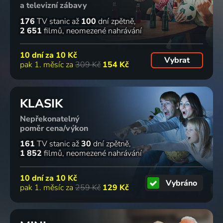
a televizní zábavy
176
TV stanic
až
100
dní zpětně
2 651
filmů
neomezené nahrávání
10 dní za
10 Kč
Vybrat
pak 1. měsíc za
309 Kč
154 Kč
KLASIK
Nepřekonatelný
poměr cena/výkon
161
TV stanic
až
30
dní zpětně
1 852
filmů
neomezené nahrávání
10 dní za
10 Kč
Vybráno
pak 1. měsíc za
259 Kč
129 Kč