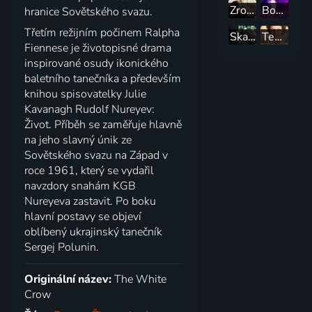
Zrodila se Astrid
Bohemian Rhapsody
hranice Sovětského svazu.
Třetím režijním počinem Ralpha
Skafandr a motýl
Temple Grandinová
Fiennese je životopisné drama
inspirované osudy ikonického
baletního tanečníka a především
knihou spisovatelky Julie
Kavanagh Rudolf Nureyev:
Život. Příběh se zaměřuje hlavně
na jeho slavný únik ze
Sovětského svazu na Západ v
roce 1961, který se vydařil
navzdory snahám KGB
Nureyeva zastavit. Po boku
hlavní postavy se objeví
oblíbený ukrajinský tanečník
Sergej Polunin.
Originální název:
The White
Crow