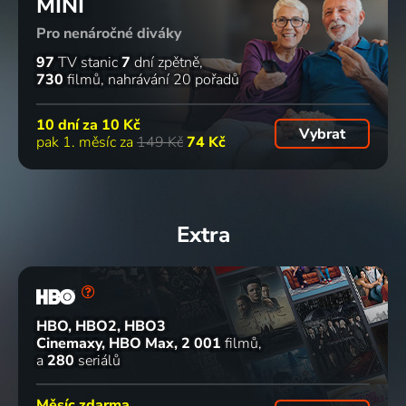
MINI
Pro nenáročné diváky
97
TV stanic
7
dní zpětně
730
filmů
nahrávání 20 pořadů
10 dní za
10 Kč
Vybrat
pak 1. měsíc za
149 Kč
74 Kč
Extra
HBO, HBO2, HBO3
Cinemaxy, HBO Max
2 001
filmů
a
280
seriálů
Měsíc zdarma