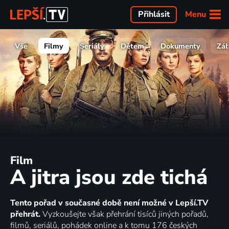
Menu
Přihlásit
Vše
Filmy
Seriály
Dětem
Dokumenty
Zá
Film
A jitra jsou zde tichá
Tento pořad v současné době není možné v Lepší.TV
přehrát.
Vyzkoušejte však přehrání tisíců jiných pořadů,
filmů, seriálů, pohádek online a k tomu 176 českých