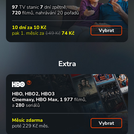
97
TV stanic
7
dní zpětně
720
filmů
nahrávání 20 pořadů
10 dní za
10 Kč
Vybrat
pak 1. měsíc za
149 Kč
74 Kč
Extra
HBO, HBO2, HBO3
Cinemaxy, HBO Max
1 977
filmů
a
280
seriálů
Měsíc zdarma
Vybrat
poté 229 Kč měs.