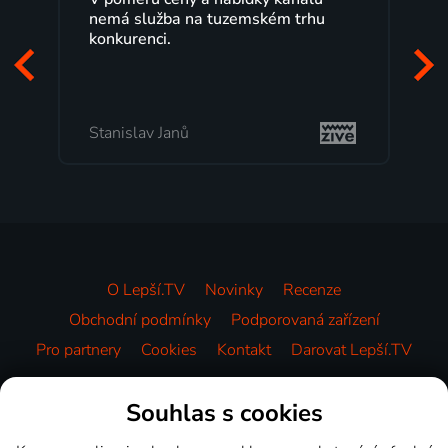
tuzemském trhu
maximální spokojeností. Velký
programů a nemuset běžet k 
začátek programu, to je přesně
mi vyhovuje.
Milada Tomešová
O Lepší.TV
Novinky
Recenze
Obchodní podmínky
Podporovaná zařízení
Pro partnery
Cookies
Kontakt
Darovat Lepší.TV
Videotéka
Souhlas s cookies