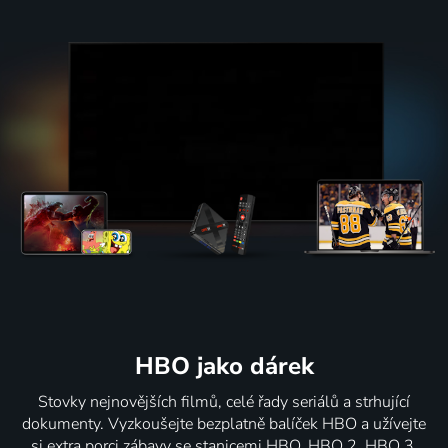
HBO jako dárek
Stovky nejnovějších filmů, celé řady seriálů a strhující
dokumenty. Vyzkoušejte bezplatně balíček HBO a užívejte
si extra porci zábavy se stanicemi HBO, HBO 2, HBO 3,