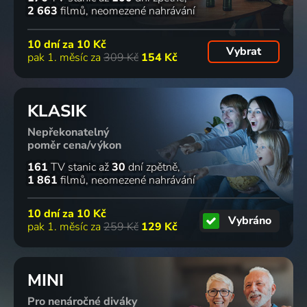
2 663
filmů
neomezené nahrávání
10 dní za
10 Kč
Vybrat
pak 1. měsíc za
309 Kč
154 Kč
KLASIK
Nepřekonatelný
poměr cena/výkon
161
TV stanic
až
30
dní zpětně
1 861
filmů
neomezené nahrávání
10 dní za
10 Kč
Vybráno
pak 1. měsíc za
259 Kč
129 Kč
MINI
Pro nenáročné diváky