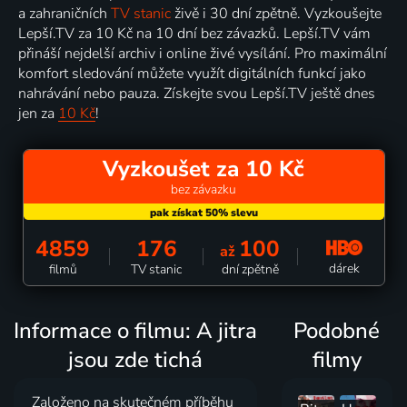
a zahraničních
TV stanic
živě i 30 dní zpětně. Vyzkoušejte
Lepší.TV za 10 Kč na 10 dní bez závazků. Lepší.TV vám
přináší nejdelší archiv i online živé vysílání. Pro maximální
komfort sledování můžete využít digitálních funkcí jako
nahrávání nebo pauza. Získejte svou Lepší.TV ještě dnes
jen za
10 Kč
!
Vyzkoušet za 10 Kč
bez závazku
4859
176
100
až
dárek
filmů
TV stanic
dní zpětně
Informace o filmu: A jitra
Podobné
jsou zde tichá
filmy
Založeno na skutečném příběhu