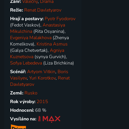
Žánr:
Válečný
,
Drama
Režie:
Renat Davletyarov
Hrají a postavy:
Pyotr Fyodorov
(Fedot Vaskov),
Anastasiya
Mikulchina
(Rita Osyanina),
Evgeniya Malakhova
(Zhenya
Komelkova),
Kristina Asmus
(Galya Chetvertak),
Agniya
Kuznetsova
(synya Gurvich),
Sofya Lebedeva
(Liza Brichkina)
Scénář:
Artyom Vitkin
,
Boris
Vasilyev
,
Yuri Korotkov
,
Renat
Davletyarov
Země:
Rusko
Rok výroby:
2015
Hodnocení:
68 %
Vysíláno na: