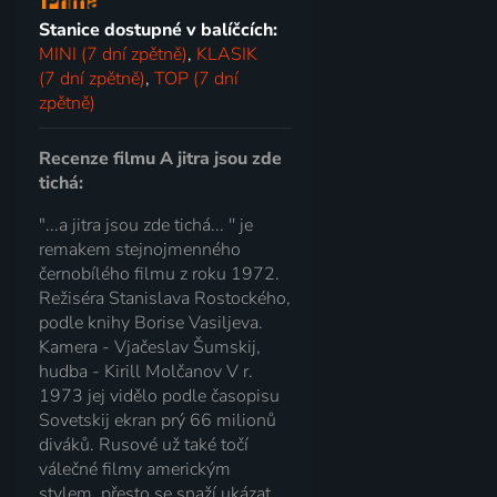
Stanice dostupné v balíčcích:
MINI (7 dní zpětně)
,
KLASIK
(7 dní zpětně)
,
TOP (7 dní
zpětně)
Recenze filmu A jitra jsou zde
tichá:
"...a jitra jsou zde tichá... '' je
remakem stejnojmenného
černobílého filmu z roku 1972.
Režiséra Stanislava Rostockého,
podle knihy Borise Vasiljeva.
Kamera - Vjačeslav Šumskij,
hudba - Kirill Molčanov V r.
1973 jej vidělo podle časopisu
Sovetskij ekran prý 66 milionů
diváků. Rusové už také točí
válečné filmy americkým
stylem, přesto se snaží ukázat