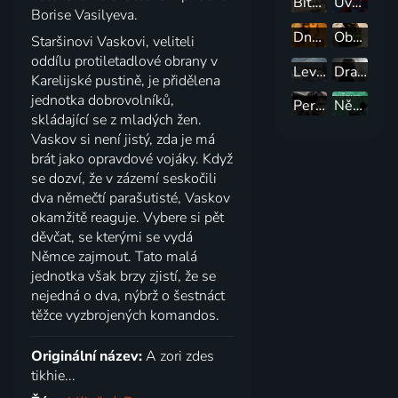
Bitva u El Alameinu
Uvolnit pěsti
Borise Vasilyeva.
Dneska k psům nechoďme
Občanská válka
Staršinovi Vaskovi, veliteli
oddílu protiletadlové obrany v
Leviatan
Drazí soudruzi!
Karelijské pustině, je přidělena
jednotka dobrovolníků,
Perské lekce
Někdy v dubnu
skládající se z mladých žen.
Vaskov si není jistý, zda je má
brát jako opravdové vojáky. Když
se dozví, že v zázemí seskočili
dva němečtí parašutisté, Vaskov
okamžitě reaguje. Vybere si pět
děvčat, se kterými se vydá
Němce zajmout. Tato malá
jednotka však brzy zjistí, že se
nejedná o dva, nýbrž o šestnáct
těžce vyzbrojených komandos.
Originální název:
A zori zdes
tikhie...