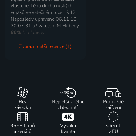
vlasteneckého ducha ruských
vojáků ve válečném roce 1942.
Naposledy upraveno 06.11.18
20:07:31 uživatelem M.Hubeny
80%
M.Hubeny
Zobrazit další recenze (1)
Bez
Nejdelší zpětné
Pro každé
závazku
zhlédnutí
zařízení
9563 filmů
Vysoká
Kdekoli
a seriálů
kvalita
v EU