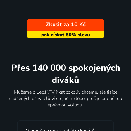
Zkusit za 10 Kč
Přes 140 000 spokojených
diváků
Můžeme o Lepší.TV říkat cokoliv chceme, ale tisíce
nadšených uživatelů ví stejně nejlépe, proč je pro ně tou
správnou volbou.
nabídky kanálů
Lepší.TV sleduji už několik let 