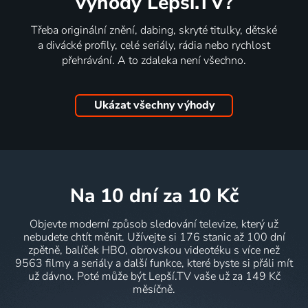
výhody Lepší.TV?
Třeba originální znění, dabing, skryté titulky, dětské
a divácké profily, celé seriály, rádia nebo rychlost
přehrávání. A to zdaleka není všechno.
Ukázat všechny výhody
na 10 dní
za 10 Kč
Objevte moderní způsob sledování televize, který už
nebudete chtít měnit. Užívejte si 176 stanic až 100 dní
zpětně, balíček HBO, obrovskou videotéku s více než
9563 filmy a seriály a další funkce, které byste si přáli mít
už dávno. Poté může být Lepší.TV vaše už za 149 Kč
měsíčně.